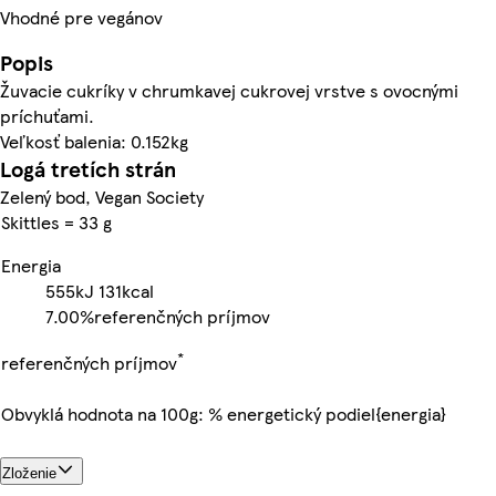
Vhodné pre vegánov
Popis
Žuvacie cukríky v chrumkavej cukrovej vrstve s ovocnými
príchuťami.
Veľkosť balenia: 0.152kg
Logá tretích strán
Zelený bod, Vegan Society
Skittles = 33 g
Energia
555kJ
131kcal
7.00%
referenčných príjmov
*
referenčných príjmov
Obvyklá hodnota na 100g: % energetický podiel{energia}
Zloženie