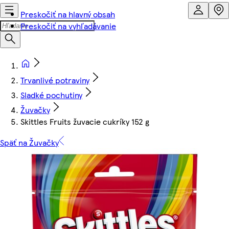
Preskočiť na hlavný obsah
Preskočiť na vyhľadávanie
Trvanlivé potraviny
Sladké pochutiny
Žuvačky
Skittles Fruits žuvacie cukríky 152 g
Späť na Žuvačky