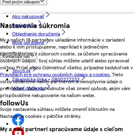
Pred prvým nákupom
Ako nakupovať
Nastavenia súkromia
Registrácia
Objednanie doručenia
My a našich 18 partnerov ukladáme informácie v zariadení
Moje obľúbené
alebo k nim pristupujeme, napríklad k jedinečným
identifikátorom v súboroch cookie, za účelom spracúvania
Kontaktujte nás
osobných údajov. Svoj súhlas môžete udeliť alebo spravovať
voľbou Prijať alebo Odmietnuť všetko, prípadne kedykoľvek v
Tesco.sk
Pravidlách pre ochranu osobných údajov a cookies.
Tieto
Zákaznícka linka - 0800222333
voľby oznámime našim partnerom a neovplyvnia údaje o
Výber obchodu
prehliadaní. Vaše rozhodnutie však zmení spôsob, akým vám
prispôsobíme nakupovanie na našom webe.
followUs
Svoje nastavenia súhlasu môžete zmeniť kliknutím na
Nastavenia cookies v pätičke stránky.
My a naši partneri spracúvame údaje s cieľom