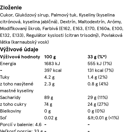
Zloženie
Cukor, Glukózový sirup, Palmový tuk, Kyseliny (kyselina
citrónová, kyselina jablčná), Dextrín, Maltodextrín, Arómy,
Modifikovaný škrob, Farbivá (E162, E163, E170, E160a, E100,
E132, E133), Regulátor kyslosti (citran trisodný), Povlaková
látka (karnaubský vosk)
Výživové údaje
Výživové hodnoty
100 g
33 g (%*)
Energia
1683 kJ
555 kJ (7%)
-
397 kcal
131 kcal (7%)
Tuky
4.2 g
1.4 g (2%)
z toho nasýtené
2.3 g
0.8 g (4%)
mastné kyseliny
Sacharidy
89 g
29 g (11%)
z toho cukry
74 g
24 g (27%)
Bielkoviny
0 g
0 g (0%)
Soľ
0.02 g
&lt;0.01 g (<1%)
Porcií v balenie: 4.6
-
-
Veľkosť porcie: 33 g
-
-