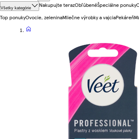
Nakupujte teraz
Obľúbené
Špeciálne ponuky
O
Všetky kategórie
Top ponuky
Ovocie, zelenina
Mliečne výrobky a vajcia
Pekáreň
Mä