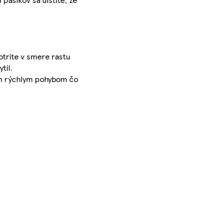
otrite v smere rastu
til.
ným rýchlym pohybom čo