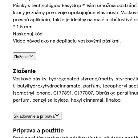
Pásiky s technológiou EasyGrip™ Vám umožnia odstrániť a
ktorý je známy pre svoje upokojujúce vlastnosti. Voskov
presnú aplikáciu, takže je ideálny na malé a chúlostivé ob
* 1,5 mm.
Naskenuj kód
Video návod ako na depiláciu voskovými pásikmi.
Zloženie
Zloženie
Voskové pásiky: hydrogenated styrene/methyl styrene/ind
t-butylhydroxyhydrocinnamate, parfum, tocopheryl acetate
isomethyl ionone, CI 77891, CI 77007, Obrúsky: paraffinum
parfum, benzyl salicylate, hexyl cinnamal, linalool
Skladovanie a príprava
Príprava a použitie
Pred použitím voskových pásikov Veet si dôkladne prečít