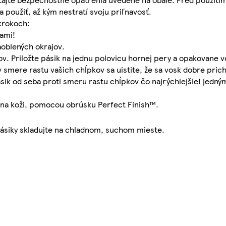
 použiť, až kým nestratí svoju priľnavosť.
krokoch:
kami!
aoblených okrajov.
ov. Priložte pásik na jednu polovicu hornej pery a opakovane v
smere rastu vašich chĺpkov sa uistite, že sa vosk dobre prichy
ásik od seba proti smeru rastu chĺpkov čo najrýchlejšie! jed
al na koži, pomocou obrúsku Perfect Finish™.
 pásiky skladujte na chladnom, suchom mieste.