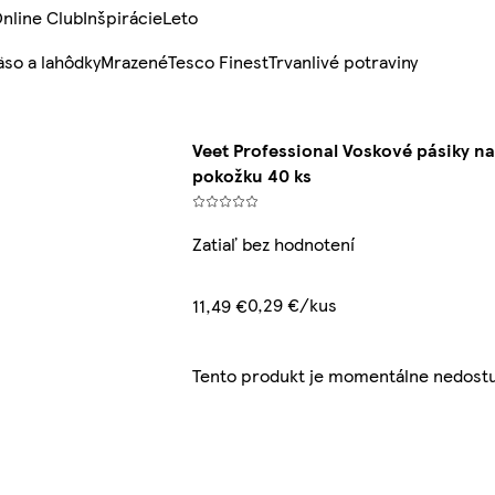
nline Club
Inšpirácie
Leto
so a lahôdky
Mrazené
Tesco Finest
Trvanlivé potraviny
Veet Professional Voskové pásiky na 
pokožku 40 ks
Zatiaľ bez hodnotení
0,29 €/kus
11,49 €
Tento produkt je momentálne nedost