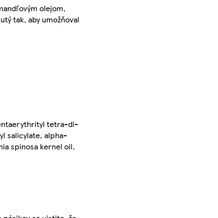
S mandľovým olejom,
nutý tak, aby umožňoval
taerythrityl tetra-di-
l salicylate, alpha-
ia spinosa kernel oil,
pásikov sa uistite, že