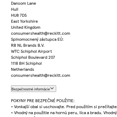
Dansom Lane
Hull
HU8 7DS
East Yorkshire
United Kingdom
consumershealth@reckitt.com
Splnomocnený zástupca EÚ:
RB NL Brands B.V.
WTC Schiphol Airport
Schiphol Boulevard 207
1118 BH Schiphol
Netherlands
consumershealth@reckitt.com
Bezpečnostné informácie
POKYNY PRE BEZPEČNÉ POUŽITIE:
- Vonkajší obal si uschovajte. Pred použitím si prečítaj
- Vhodný na použitie na hornú peru, líca a bradu. Vhodný 