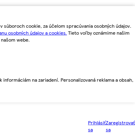
m v súboroch cookie, za účelom spracúvania osobných údajov.
anu osobných údajov a cookies.
Tieto voľby oznámime našim
a našom webe.
ť k informáciám na zariadení. Personalizovaná reklama a obsah,
Prihlásiť
Zaregistrovať
sa
sa