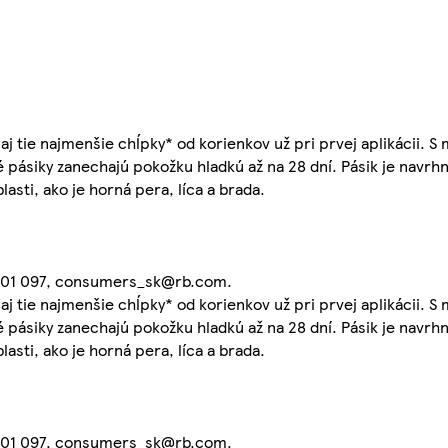
j tie najmenšie chĺpky* od korienkov už pri prvej aplikácii. 
é pásiky zanechajú pokožku hladkú až na 28 dní. Pásik je navrh
lasti, ako je horná pera, líca a brada.
2 101 097, consumers_sk@rb.com.
j tie najmenšie chĺpky* od korienkov už pri prvej aplikácii. 
é pásiky zanechajú pokožku hladkú až na 28 dní. Pásik je navrh
lasti, ako je horná pera, líca a brada.
2 101 097, consumers_sk@rb.com.