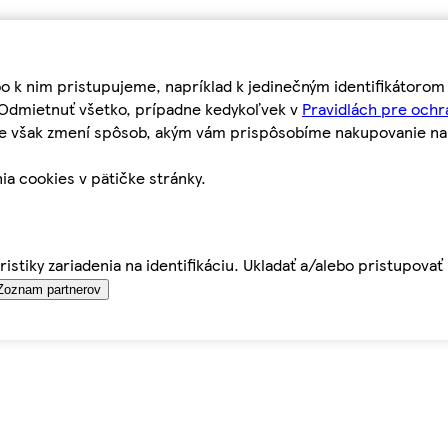
bo k nim pristupujeme, napríklad k jedinečným identifikátoro
o Odmietnuť všetko, prípadne kedykoľvek v
Pravidlách pre ochr
tie však zmení spôsob, akým vám prispôsobíme nakupovanie n
ia cookies v pätičke stránky.
istiky zariadenia na identifikáciu. Ukladať a/alebo pristupova
Zoznam partnerov