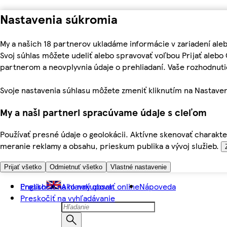
Nastavenia súkromia
My a našich 18 partnerov ukladáme informácie v zariadení ale
Svoj súhlas môžete udeliť alebo spravovať voľbou Prijať aleb
partnerom a neovplyvnia údaje o prehliadaní. Vaše rozhodnu
Svoje nastavenia súhlasu môžete zmeniť kliknutím na Nastaven
My a naši partneri spracúvame údaje s cieľom
Používať presné údaje o geolokácii. Aktívne skenovať charakter
meranie reklamy a obsahu, prieskum publika a vývoj služieb.
Prijať všetko
Odmietnuť všetko
Vlastné nastavenie
Preskočiť na hlavný obsah
English
Ako nakupovať online
Nápoveda
Preskočiť na vyhľadávanie