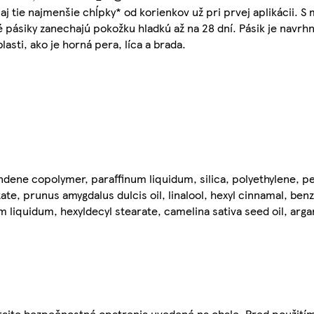
j tie najmenšie chĺpky* od korienkov už pri prvej aplikácii. 
é pásiky zanechajú pokožku hladkú až na 28 dní. Pásik je navrh
lasti, ako je horná pera, líca a brada.
ene copolymer, paraffinum liquidum, silica, polyethylene, pen
, prunus amygdalus dulcis oil, linalool, hexyl cinnamal, benzy
 liquidum, hexyldecyl stearate, camelina sativa seed oil, argan
ajte bezpečnostné opatrenia uvedené na obale. Pred použitím 