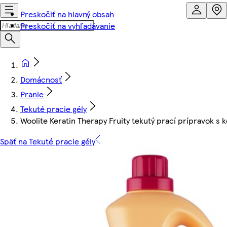
Preskočiť na hlavný obsah
Preskočiť na vyhľadávanie
Domácnosť
Pranie
Tekuté pracie gély
Woolite Keratin Therapy Fruity tekutý prací prípravok s k
Späť na Tekuté pracie gély