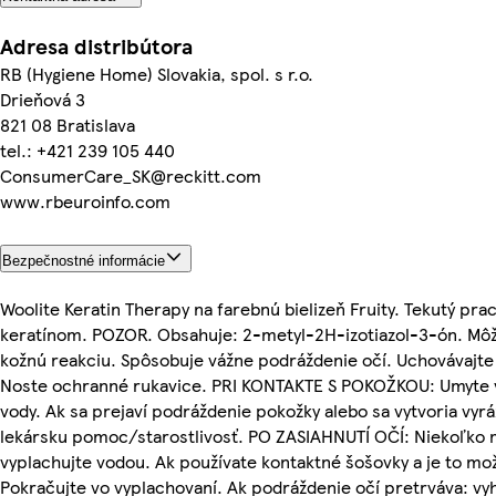
Adresa distribútora
RB (Hygiene Home) Slovakia, spol. s r.o.
Drieňová 3
821 08 Bratislava
tel.: +421 239 105 440
ConsumerCare_SK@reckitt.com
www.rbeuroinfo.com
Bezpečnostné informácie
Woolite Keratin Therapy na farebnú bielizeň Fruity. Tekutý prac
keratínom. POZOR. Obsahuje: 2-metyl-2H-izotiazol-3-ón. Môže
kožnú reakciu. Spôsobuje vážne podráždenie očí. Uchovávajte
Noste ochranné rukavice. PRI KONTAKTE S POKOŽKOU: Umyte
vody. Ak sa prejaví podráždenie pokožky alebo sa vytvoria vyrá
lekársku pomoc/starostlivosť. PO ZASIAHNUTÍ OČÍ: Niekoľko 
vyplachujte vodou. Ak používate kontaktné šošovky a je to mož
Pokračujte vo vyplachovaní. Ak podráždenie očí pretrváva: vy