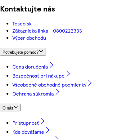
Kontaktujte nás
Tesco.sk
Zákaznícka linka - 0800222333
Výber obchodu
Potrebujete pomoc?
Cena doručenia
Bezpečnosť pri nákupe
Všeobecné obchodné podmienky
Ochrana súkromia
O nás
Prístupnosť
Kde dovážame