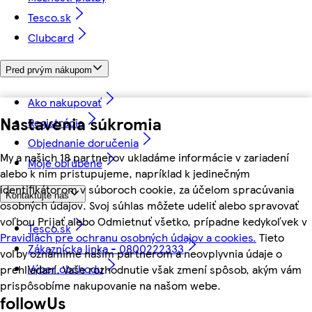
Tesco.sk
Clubcard
Pred prvým nákupom
Ako nakupovať
Nastavenia súkromia
Registrácia
Objednanie doručenia
My a našich 18 partnerov ukladáme informácie v zariadení
Moje obľúbené
alebo k nim pristupujeme, napríklad k jedinečným
identifikátorom v súboroch cookie, za účelom spracúvania
Kontaktujte nás
osobných údajov. Svoj súhlas môžete udeliť alebo spravovať
voľbou Prijať alebo Odmietnuť všetko, prípadne kedykoľvek v
Tesco.sk
Pravidlách pre ochranu osobných údajov a cookies.
Tieto
Zákaznícka linka - 0800222333
voľby oznámime našim partnerom a neovplyvnia údaje o
Výber obchodu
prehliadaní. Vaše rozhodnutie však zmení spôsob, akým vám
prispôsobíme nakupovanie na našom webe.
followUs