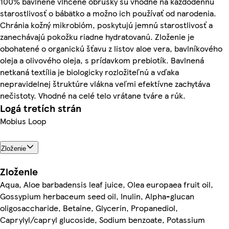
100% bavlnené vlhčené obrúsky sú vhodné na každodennú
starostlivosť o bábätko a možno ich používať od narodenia.
Chránia kožný mikrobióm, poskytujú jemnú starostlivosť a
zanechávajú pokožku riadne hydratovanú. Zloženie je
obohatené o organickú šťavu z listov aloe vera, bavlníkového
oleja a olivového oleja, s prídavkom prebiotík. Bavlnená
netkaná textília je biologicky rozložiteľnú a vďaka
nepravidelnej štruktúre vlákna veľmi efektívne zachytáva
nečistoty. Vhodné na celé telo vrátane tváre a rúk.
Logá tretích strán
Mobius Loop
Zloženie
Zloženie
Aqua, Aloe barbadensis leaf juice, Olea europaea fruit oil,
Gossypium herbaceum seed oil, Inulin, Alpha-glucan
oligosaccharide, Betaine, Glycerin, Propanediol,
Caprylyl/capryl glucoside, Sodium benzoate, Potassium