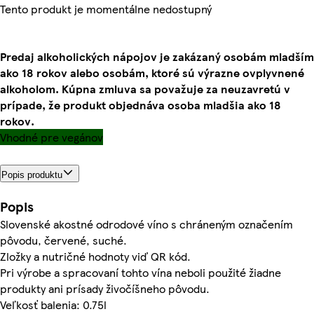
Tento produkt je momentálne nedostupný
Predaj alkoholických nápojov je zakázaný osobám mladším
ako 18 rokov alebo osobám, ktoré sú výrazne ovplyvnené
alkoholom. Kúpna zmluva sa považuje za neuzavretú v
prípade, že produkt objednáva osoba mladšia ako 18
rokov.
Vhodné pre vegánov
Popis produktu
Popis
Slovenské akostné odrodové víno s chráneným označením
pôvodu, červené, suché.
Zložky a nutričné hodnoty viď QR kód.
Pri výrobe a spracovaní tohto vína neboli použité žiadne
produkty ani prísady živočíšneho pôvodu.
Veľkosť balenia: 0.75l