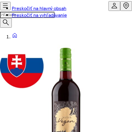
Preskočiť na hlavný obsah
Preskočiť na vyhľadávanie