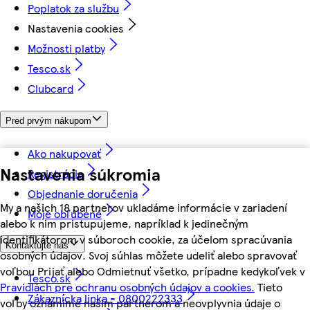
Poplatok za službu
Nastavenia cookies
Možnosti platby
Tesco.sk
Clubcard
Pred prvým nákupom
Ako nakupovať
Nastavenia súkromia
Registrácia
Objednanie doručenia
My a našich 18 partnerov ukladáme informácie v zariadení
Moje obľúbené
alebo k nim pristupujeme, napríklad k jedinečným
identifikátorom v súboroch cookie, za účelom spracúvania
Kontaktujte nás
osobných údajov. Svoj súhlas môžete udeliť alebo spravovať
voľbou Prijať alebo Odmietnuť všetko, prípadne kedykoľvek v
Tesco.sk
Pravidlách pre ochranu osobných údajov a cookies.
Tieto
Zákaznícka linka - 0800222333
voľby oznámime našim partnerom a neovplyvnia údaje o