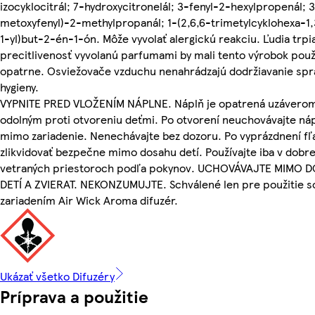
izocyklocitrál; 7-hydroxycitronelál; 3-fenyl-2-hexylpropenál; 
metoxyfenyl)-2-methylpropanál; 1-(2,6,6-trimetylcyklohexa-1
1-yl)but-2-én-1-ón. Môže vyvolať alergickú reakciu. Ľudia trpi
precitlivenosť vyvolanú parfumami by mali tento výrobok použ
opatrne. Osviežovače vzduchu nenahrádzajú dodržiavanie spr
hygieny.
VYPNITE PRED VLOŽENÍM NÁPLNE. Náplň je opatrená uzávero
odolným proti otvoreniu deťmi. Po otvorení neuchovávajte ná
mimo zariadenie. Nenechávajte bez dozoru. Po vyprázdnení fľ
zlikvidovať bezpečne mimo dosahu detí. Používajte iba v dobr
vetraných priestoroch podľa pokynov. UCHOVÁVAJTE MIMO 
DETÍ A ZVIERAT. NEKONZUMUJTE. Schválené len pre použitie s
zariadením Air Wick Aroma difuzér.
Ukázať všetko Difuzéry
Príprava a použitie