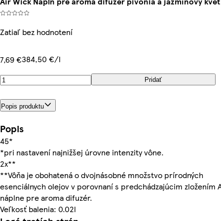
Air Wick Náplň pre aroma difuzér pivónia a jazmínový kvet
Zatiaľ bez hodnotení
384,50 €/l
7,69 €
Pridať
Popis produktu
Popis
45*
*pri nastavení najnižšej úrovne intenzity vône.
2x**
**Vôňa je obohatená o dvojnásobné množstvo prírodných
esenciálnych olejov v porovnaní s predchádzajúcim zložením 
náplne pre aroma difuzér.
Veľkosť balenia: 0.02l