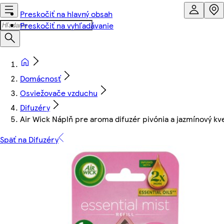
Preskočiť na hlavný obsah
Preskočiť na vyhľadávanie
Domácnosť
Osviežovače vzduchu
Difuzéry
Air Wick Náplň pre aroma difuzér pivónia a jazmínový kv
Späť na Difuzéry