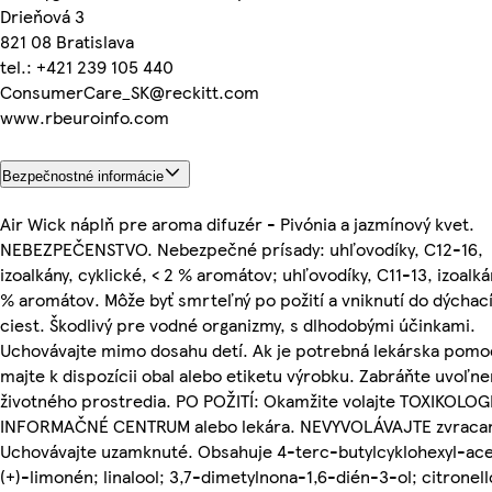
Drieňová 3
821 08 Bratislava
tel.: +421 239 105 440
ConsumerCare_SK@reckitt.com
www.rbeuroinfo.com
Bezpečnostné informácie
Air Wick náplň pre aroma difuzér - Pivónia a jazmínový kvet.
NEBEZPEČENSTVO. Nebezpečné prísady: uhľovodíky, C12-16,
izoalkány, cyklické, < 2 % aromátov; uhľovodíky, C11-13, izoalkán
% aromátov. Môže byť smrteľný po požití a vniknutí do dýchac
ciest. Škodlivý pre vodné organizmy, s dlhodobými účinkami.
Uchovávajte mimo dosahu detí. Ak je potrebná lekárska pomo
majte k dispozícii obal alebo etiketu výrobku. Zabráňte uvoľne
životného prostredia. PO POŽITÍ: Okamžite volajte TOXIKOLO
INFORMAČNÉ CENTRUM alebo lekára. NEVYVOLÁVAJTE zvracan
Uchovávajte uzamknuté. Obsahuje 4-terc-butylcyklohexyl-ace
(+)-limonén; linalool; 3,7-dimetylnona-1,6-dién-3-ol; citronell