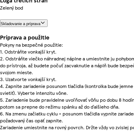
Logá tretích strán
Zelený bod
Skladovanie a príprava
Príprava a použitie
Pokyny na bezpečné použitie:
1. Odstráňte vonkajší kryt.
2. Odstráňte viečko náhradnej náplne a umiestnite ju pohybo
do prístroja, až budete počuť zacvaknutie a náplň bude bezpe
svojom mieste.
3. Uzatvorte vonkajší kryt.
4. Zapnite zariadenie posunom tlačidla (kontrolka bude jemne
svietiť). Vyberte intenzitu vône.
5. Zariadenie bude pravidelne uvoľňovať vôňu po dobu 8 hodín
potom sa prepne do režimu spánku až do ďalšieho dňa.
6. Na zmenu začiatku cyklu - posunom tlačidla vypnite zariade
požadovaný čas opäť zapnite.
Zariadenie umiestnite na rovný povrch. Držte vždy vo zvislej p