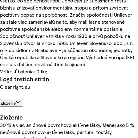
všetko, čo spoločnosť robí. Jeho cieľ je súčasného rastu
biznisu znižovať environmentálnu stopu a pritom zvyšovať
pozitívny dopad na spoločnosť. Značky spoločnosti Unilever
sa stále viac zameriavajú na to, aby mali jasne stanovené
pozitívne spoločenské alebo environmentálne poslanie.
Spoločnosť Unilever vznikla v roku 1930 a prvú pobočku na
Slovensku otvorila v roku 1993. Unilever Slovensko, spol. s r.
o. - so sídlom v Bratislave - je súčasťou obchodnej jednotky
Česká republika a Slovensko a regiónu Východná Európa (EE)
spolu s ďalšími devätnástimi krajinami.
Veľkosť balenia: 0.1kg
Logá tretích strán
Cleanright.eu
Zloženie
Zloženie
30 % a viac aniónové povrchovo aktívne látky, Menej ako 5 %
neiónové povrchovo aktívne látky, parfum, fosfáty,