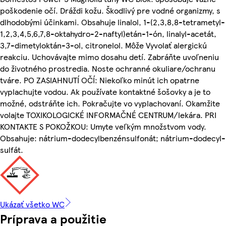
poškodenie očí. Dráždi kožu. Škodlivý pre vodné organizmy, s
dlhodobými účinkami. Obsahuje linalol, 1-(2,3,8,8-tetrametyl-
1,2,3,4,5,6,7,8-oktahydro-2-naftyl)etán-1-ón, linalyl-acetát,
3,7-dimetyloktán-3-ol, citronelol. Môže Vyvolať alergickú
reakciu. Uchovávajte mimo dosahu detí. Zabráňte uvoľneniu
do životného prostredia. Noste ochranné okuliare/ochranu
tváre. PO ZASIAHNUTÍ OČÍ: Niekoľko minút ich opatrne
vyplachujte vodou. Ak používate kontaktné šošovky a je to
možné, odstráňte ich. Pokračujte vo vyplachovaní. Okamžite
volajte TOXIKOLOGICKÉ INFORMAČNÉ CENTRUM/lekára. PRI
KONTAKTE S POKOŽKOU: Umyte veľkým množstvom vody.
Obsahuje: nátrium-dodecylbenzénsulfonát; nátrium-dodecyl-
sulfát.
Ukázať všetko WC
Príprava a použitie