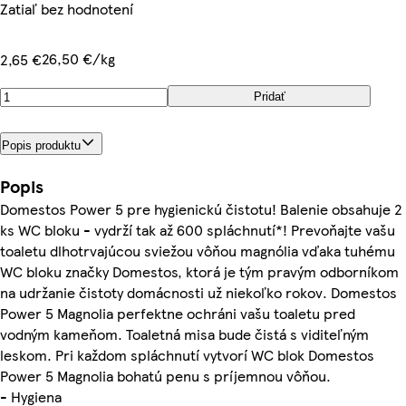
Zatiaľ bez hodnotení
26,50 €/kg
2,65 €
Pridať
Popis produktu
Popis
Domestos Power 5 pre hygienickú čistotu! Balenie obsahuje 2
ks WC bloku - vydrží tak až 600 spláchnutí*! Prevoňajte vašu
toaletu dlhotrvajúcou sviežou vôňou magnólia vďaka tuhému
WC bloku značky Domestos, ktorá je tým pravým odborníkom
na udržanie čistoty domácnosti už niekoľko rokov. Domestos
Power 5 Magnolia perfektne ochráni vašu toaletu pred
vodným kameňom. Toaletná misa bude čistá s viditeľným
leskom. Pri každom spláchnutí vytvorí WC blok Domestos
Power 5 Magnolia bohatú penu s príjemnou vôňou.
- Hygiena