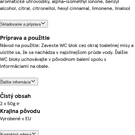
aromatické uhľovodíky, alpha-isomethyl ionone, benzyl
alcohol, citral, citronellol, hexyl cinnamal, limonene, linalool
Skladovanie a príprava
Príprava a použitie
Návod na použitie: Zaveste WC blok cez okraj toaletnej misy a
uistite sa, že sa nachádza v najsilnejšom prúde vody. Ďalšie
WC bloky uchovávajte v pôvodnom balení spolu s
informáciami na obale.
Ďalšie informácie
Čistý obsah
2 x 50g ℮
Krajina pôvodu
Vyrobené v EU
Kontaktná adresa