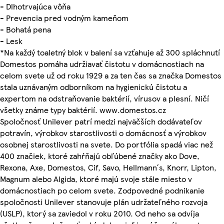
- Dlhotrvajúca vôňa
- Prevencia pred vodným kameňom
- Bohatá pena
- Lesk
*Na každý toaletný blok v balení sa vzťahuje až 300 spláchnutí
Domestos pomáha udržiavať čistotu v domácnostiach na
celom svete už od roku 1929 a za ten čas sa značka Domestos
stala uznávaným odborníkom na hygienickú čistotu a
expertom na odstraňovanie baktérií, vírusov a plesní. Ničí
všetky známe typy baktérií. www.domestos.cz
Spoločnosť Unilever patrí medzi najväčších dodávateľov
potravín, výrobkov starostlivosti o domácnosť a výrobkov
osobnej starostlivosti na svete. Do portfólia spadá viac než
400 značiek, ktoré zahŕňajú obľúbené značky ako Dove,
Rexona, Axe, Domestos, Cif, Savo, Hellmann´s, Knorr, Lipton,
Magnum alebo Algida, ktoré majú svoje stále miesto v
domácnostiach po celom svete. Zodpovedné podnikanie
spoločnosti Unilever stanovuje plán udržateľného rozvoja
(USLP), ktorý sa zaviedol v roku 2010. Od neho sa odvíja