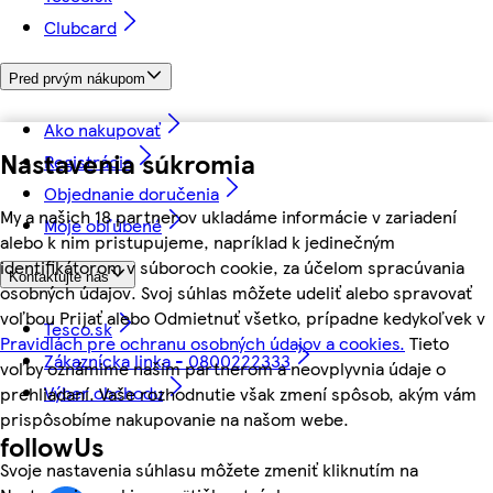
Clubcard
Pred prvým nákupom
Ako nakupovať
Nastavenia súkromia
Registrácia
Objednanie doručenia
My a našich 18 partnerov ukladáme informácie v zariadení
Moje obľúbené
alebo k nim pristupujeme, napríklad k jedinečným
identifikátorom v súboroch cookie, za účelom spracúvania
Kontaktujte nás
osobných údajov. Svoj súhlas môžete udeliť alebo spravovať
voľbou Prijať alebo Odmietnuť všetko, prípadne kedykoľvek v
Tesco.sk
Pravidlách pre ochranu osobných údajov a cookies.
Tieto
Zákaznícka linka - 0800222333
voľby oznámime našim partnerom a neovplyvnia údaje o
Výber obchodu
prehliadaní. Vaše rozhodnutie však zmení spôsob, akým vám
prispôsobíme nakupovanie na našom webe.
followUs
Svoje nastavenia súhlasu môžete zmeniť kliknutím na