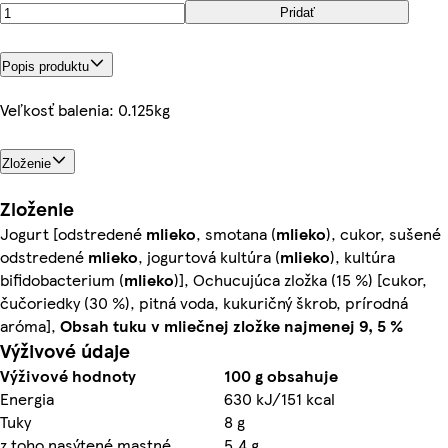
Pridať
Popis produktu
Veľkosť balenia: 0.125kg
Zloženie
Zloženie
Jogurt [odstredené
mlieko
, smotana (
mlieko
), cukor, sušené
odstredené
mlieko
, jogurtová kultúra (
mlieko
), kultúra
bifidobacterium (
mlieko
)], Ochucujúca zložka (15 %) [cukor,
čučoriedky (30 %), pitná voda, kukuričný škrob, prírodná
aróma],
Obsah tuku v mliečnej zložke najmenej 9, 5 %
Výživové údaje
Výživové hodnoty
100 g obsahuje
Energia
630 kJ/151 kcal
Tuky
8 g
z toho nasýtené mastné
5,4 g