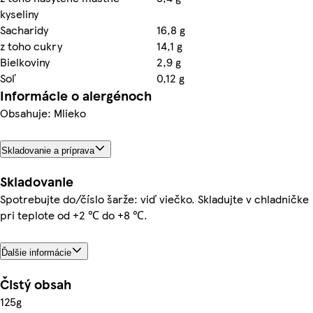
kyseliny
Sacharidy
16,8 g
z toho cukry
14,1 g
Bielkoviny
2,9 g
Soľ
0,12 g
Informácie o alergénoch
Obsahuje: Mlieko
Skladovanie a príprava
Skladovanie
Spotrebujte do/číslo šarže: viď viečko. Skladujte v chladničke
pri teplote od +2 ℃ do +8 ℃.
Ďalšie informácie
Čistý obsah
125g