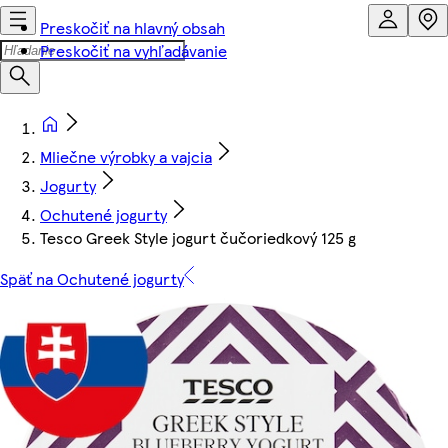
Preskočiť na hlavný obsah
Preskočiť na vyhľadávanie
Mliečne výrobky a vajcia
Jogurty
Ochutené jogurty
Tesco Greek Style jogurt čučoriedkový 125 g
Späť na Ochutené jogurty