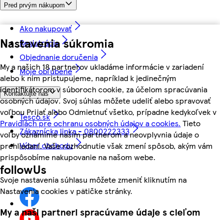
Pred prvým nákupom
Ako nakupovať
Nastavenia súkromia
Registrácia
Objednanie doručenia
My a našich 18 partnerov ukladáme informácie v zariadení
Moje obľúbené
alebo k nim pristupujeme, napríklad k jedinečným
identifikátorom v súboroch cookie, za účelom spracúvania
Kontaktujte nás
osobných údajov. Svoj súhlas môžete udeliť alebo spravovať
voľbou Prijať alebo Odmietnuť všetko, prípadne kedykoľvek v
Tesco.sk
Pravidlách pre ochranu osobných údajov a cookies.
Tieto
Zákaznícka linka - 0800222333
voľby oznámime našim partnerom a neovplyvnia údaje o
Výber obchodu
prehliadaní. Vaše rozhodnutie však zmení spôsob, akým vám
prispôsobíme nakupovanie na našom webe.
followUs
Svoje nastavenia súhlasu môžete zmeniť kliknutím na
Nastavenia cookies v pätičke stránky.
My a naši partneri spracúvame údaje s cieľom