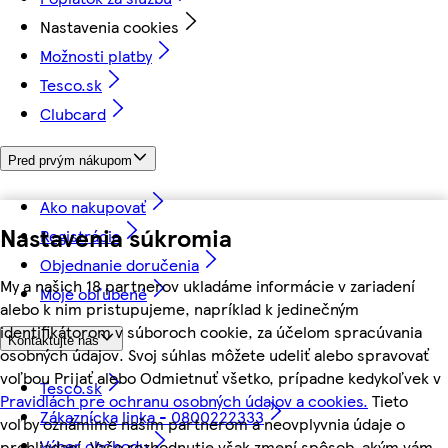
Nastavenia cookies
Možnosti platby
Tesco.sk
Clubcard
Pred prvým nákupom
Ako nakupovať
Nastavenia súkromia
Registrácia
Objednanie doručenia
My a našich 18 partnerov ukladáme informácie v zariadení
Moje obľúbené
alebo k nim pristupujeme, napríklad k jedinečným
identifikátorom v súboroch cookie, za účelom spracúvania
Kontaktujte nás
osobných údajov. Svoj súhlas môžete udeliť alebo spravovať
voľbou Prijať alebo Odmietnuť všetko, prípadne kedykoľvek v
Tesco.sk
Pravidlách pre ochranu osobných údajov a cookies.
Tieto
Zákaznícka linka - 0800222333
voľby oznámime našim partnerom a neovplyvnia údaje o
Výber obchodu
prehliadaní. Vaše rozhodnutie však zmení spôsob, akým vám