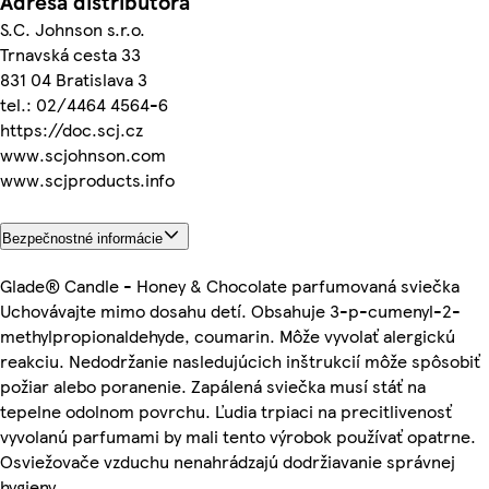
Adresa distribútora
S.C. Johnson s.r.o.
Trnavská cesta 33
831 04 Bratislava 3
tel.: 02/4464 4564-6
https://doc.scj.cz
www.scjohnson.com
www.scjproducts.info
Bezpečnostné informácie
Glade® Candle - Honey & Chocolate parfumovaná sviečka
Uchovávajte mimo dosahu detí. Obsahuje 3-p-cumenyl-2-
methylpropionaldehyde, coumarin. Môže vyvolať alergickú
reakciu. Nedodržanie nasledujúcich inštrukcií môže spôsobiť
požiar alebo poranenie. Zapálená sviečka musí stáť na
tepelne odolnom povrchu. Ľudia trpiaci na precitlivenosť
vyvolanú parfumami by mali tento výrobok používať opatrne.
Osviežovače vzduchu nenahrádzajú dodržiavanie správnej
hygieny.