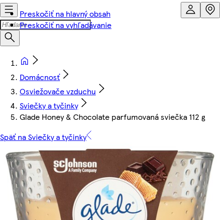
Preskočiť na hlavný obsah
Preskočiť na vyhľadávanie
Domácnosť
Osviežovače vzduchu
Sviečky a tyčinky
Glade Honey & Chocolate parfumovaná sviečka 112 g
Späť na Sviečky a tyčinky