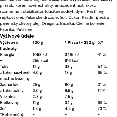
prášok, koreninové extrakty, antioxidant (extrakty z
rozmarínu), stabilizátor (dusitan sodný), dym), Rastlinný
repkový olej, Pekárske droždie, Soľ, Cukor, Rastlinný extra
panenský olivový olej, Oregano, Bazalka, Čierne korenie,
Paprika, Petržlen
Výživové údaje
Výživové
100 g
1 Pizza (= 320 g)
%*
hodnoty
Energia
1068 kJ
3416 kJ
41 %
-
255 kcal
816 kcal
Tuky
12 g
38 g
54 %
z toho nasýtené
4.0 g
13 g
65 %
mastné kyseliny
Sacharidy
25 g
80 g
31 %
z toho cukry
3.0 g
9.6 g
11 %
Vlaknina
2.3 g
7.5 g
Bielkoviny
11 g
34 g
68 %
Soľ
1.4 g
4.4 g
73 %
*Referenčný
-
-
-