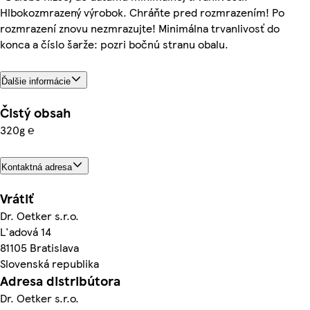
Hlbokozmrazený výrobok. Chráňte pred rozmrazením! Po
rozmrazení znovu nezmrazujte! Minimálna trvanlivosť do
konca a číslo šarže: pozri bočnú stranu obalu.
Ďalšie informácie
Čistý obsah
320g ℮
Kontaktná adresa
Vrátiť
Dr. Oetker s.r.o.
L'adová 14
81105 Bratislava
Slovenská republika
Adresa distribútora
Dr. Oetker s.r.o.