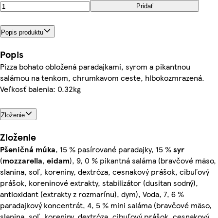
Pridať
Popis produktu
Popis
Pizza bohato obložená paradajkami, syrom a pikantnou
salámou na tenkom, chrumkavom ceste, hlbokozmrazená.
Veľkosť balenia: 0.32kg
Zloženie
Zloženie
Pšeničná
múka
, 15 % pasírované paradajky, 15 %
syr
(
mozzarella
,
eidam
), 9, 0 % pikantná saláma (bravčové mäso,
slanina, soľ, koreniny, dextróza, cesnakový prášok, cibuľový
prášok, koreninové extrakty, stabilizátor (dusitan sodný),
antioxidant (extrakty z rozmarínu), dym), Voda, 7, 6 %
paradajkový koncentrát, 4, 5 % mini saláma (bravčové mäso,
slanina, soľ, koreniny, dextróza, cibuľový prášok, cesnakový