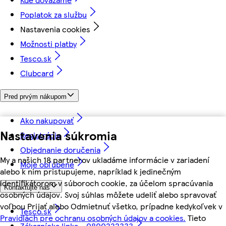
Poplatok za službu
Nastavenia cookies
Možnosti platby
Tesco.sk
Clubcard
Pred prvým nákupom
Ako nakupovať
Nastavenia súkromia
Registrácia
Objednanie doručenia
My a našich 18 partnerov ukladáme informácie v zariadení
Moje obľúbené
alebo k nim pristupujeme, napríklad k jedinečným
identifikátorom v súboroch cookie, za účelom spracúvania
Kontaktujte nás
osobných údajov. Svoj súhlas môžete udeliť alebo spravovať
voľbou Prijať alebo Odmietnuť všetko, prípadne kedykoľvek v
Tesco.sk
Pravidlách pre ochranu osobných údajov a cookies.
Tieto
Zákaznícka linka - 0800222333