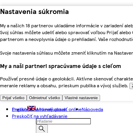
Nastavenia súkromia
My a našich 18 partnerov ukladáme informácie v zariadení ale
Svoj súhlas môžete udeliť alebo spravovať voľbou Prijať aleb
partnerom a neovplyvnia údaje o prehliadaní. Vaše rozhodnu
Svoje nastavenia súhlasu môžete zmeniť kliknutím na Nastaven
My a naši partneri spracúvame údaje s cieľom
Používať presné údaje o geolokácii. Aktívne skenovať charakter
meranie reklamy a obsahu, prieskum publika a vývoj služieb.
Prijať všetko
Odmietnuť všetko
Vlastné nastavenie
Preskočiť na hlavný obsah
English
Ako nakupovať online
Nápoveda
Preskočiť na vyhľadávanie