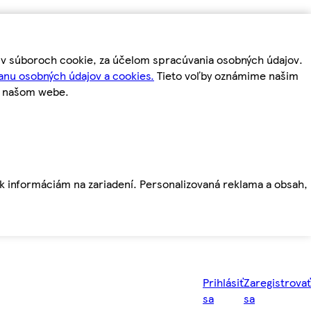
m v súboroch cookie, za účelom spracúvania osobných údajov.
anu osobných údajov a cookies.
Tieto voľby oznámime našim
a našom webe.
ť k informáciám na zariadení. Personalizovaná reklama a obsah,
Prihlásiť
Zaregistrovať
sa
sa