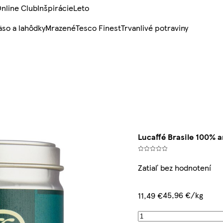
nline Club
Inšpirácie
Leto
so a lahôdky
Mrazené
Tesco Finest
Trvanlivé potraviny
Lucaffé Brasile 100% a
Zatiaľ bez hodnotení
45,96 €/kg
11,49 €