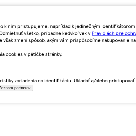
bo k nim pristupujeme, napríklad k jedinečným identifikátoro
o Odmietnuť všetko, prípadne kedykoľvek v
Pravidlách pre ochr
tie však zmení spôsob, akým vám prispôsobíme nakupovanie n
ia cookies v pätičke stránky.
istiky zariadenia na identifikáciu. Ukladať a/alebo pristupova
Zoznam partnerov