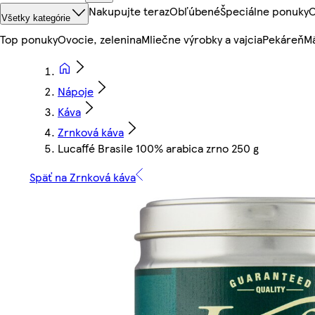
Nakupujte teraz
Obľúbené
Špeciálne ponuky
O
Všetky kategórie
Top ponuky
Ovocie, zelenina
Mliečne výrobky a vajcia
Pekáreň
Mä
Nápoje
Káva
Zrnková káva
Lucaffé Brasile 100% arabica zrno 250 g
Späť na Zrnková káva