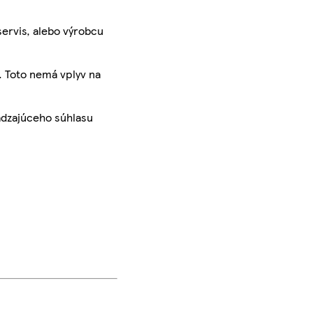
servis, alebo výrobcu
. Toto nemá vplyv na
ádzajúceho súhlasu