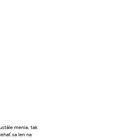
ustále menia, tak
iehať sa len na