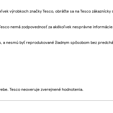
ľvek výrobkoch značky Tesco, obráťte sa na Tesco zákaznícky 
, Tesco nemá zodpovednosť za akékoľvek nesprávne informácie
bu, a nesmú byť reprodukované žiadnym spôsobom bez predch
webe. Tesco neoveruje zverejnené hodnotenia.