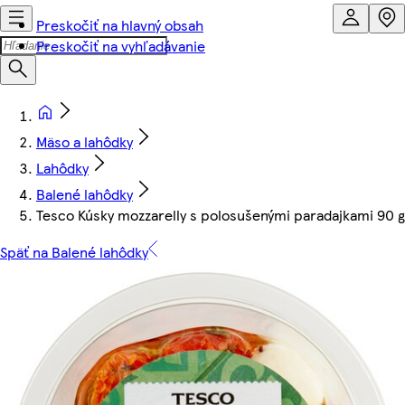
Preskočiť na hlavný obsah
Preskočiť na vyhľadávanie
Mäso a lahôdky
Lahôdky
Balené lahôdky
Tesco Kúsky mozzarelly s polosušenými paradajkami 90 g
Späť na Balené lahôdky