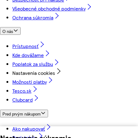
Všeobecné obchodné podmienky
Ochrana súkromia
O nás
Prístupnosť
Kde dovážame
Poplatok za službu
Nastavenia cookies
Možnosti platby
Tesco.sk
Clubcard
Pred prvým nákupom
Ako nakupovať
Nastavenia súkromia
Registrácia