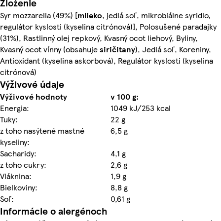
Zloženie
Syr mozzarella (49%) [
mlieko
, jedlá soľ, mikrobiálne syridlo,
regulátor kyslosti (kyselina citrónová)], Polosušené paradajky
(31%), Rastlinný olej repkový, Kvasný ocot liehový, Byliny,
Kvasný ocot vínny (obsahuje
siričitany
), Jedlá soľ, Koreniny,
Antioxidant (kyselina askorbová), Regulátor kyslosti (kyselina
citrónová)
Výživové údaje
Výživové hodnoty
v 100 g:
Energia:
1049 kJ/253 kcal
Tuky:
22 g
z toho nasýtené mastné
6,5 g
kyseliny:
Sacharidy:
4,1 g
z toho cukry:
2,6 g
Vláknina:
1,9 g
Bielkoviny:
8,8 g
Soľ:
0,61 g
Informácie o alergénoch