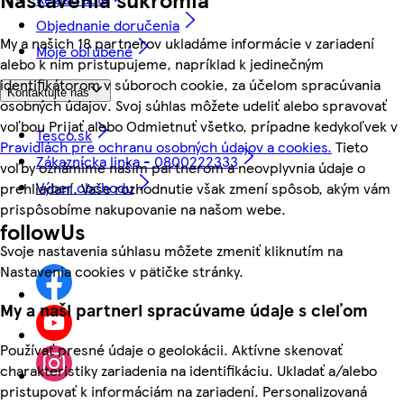
Objednanie doručenia
My a našich 18 partnerov ukladáme informácie v zariadení
Moje obľúbené
alebo k nim pristupujeme, napríklad k jedinečným
identifikátorom v súboroch cookie, za účelom spracúvania
Kontaktujte nás
osobných údajov. Svoj súhlas môžete udeliť alebo spravovať
voľbou Prijať alebo Odmietnuť všetko, prípadne kedykoľvek v
Tesco.sk
Pravidlách pre ochranu osobných údajov a cookies.
Tieto
Zákaznícka linka - 0800222333
voľby oznámime našim partnerom a neovplyvnia údaje o
Výber obchodu
prehliadaní. Vaše rozhodnutie však zmení spôsob, akým vám
prispôsobíme nakupovanie na našom webe.
followUs
Svoje nastavenia súhlasu môžete zmeniť kliknutím na
Nastavenia cookies v pätičke stránky.
My a naši partneri spracúvame údaje s cieľom
Používať presné údaje o geolokácii. Aktívne skenovať
charakteristiky zariadenia na identifikáciu. Ukladať a/alebo
pristupovať k informáciám na zariadení. Personalizovaná