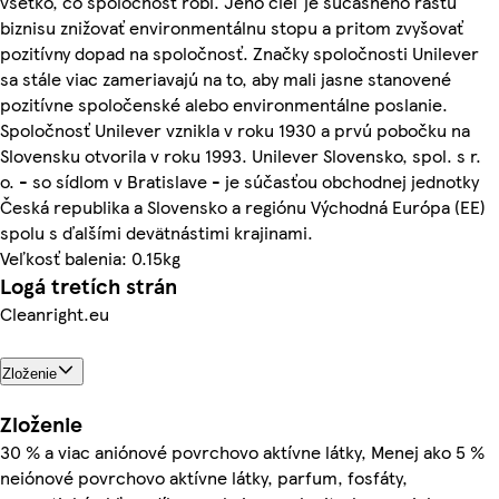
všetko, čo spoločnosť robí. Jeho cieľ je súčasného rastu
biznisu znižovať environmentálnu stopu a pritom zvyšovať
pozitívny dopad na spoločnosť. Značky spoločnosti Unilever
sa stále viac zameriavajú na to, aby mali jasne stanovené
pozitívne spoločenské alebo environmentálne poslanie.
Spoločnosť Unilever vznikla v roku 1930 a prvú pobočku na
Slovensku otvorila v roku 1993. Unilever Slovensko, spol. s r.
o. - so sídlom v Bratislave - je súčasťou obchodnej jednotky
Česká republika a Slovensko a regiónu Východná Európa (EE)
spolu s ďalšími devätnástimi krajinami.
Veľkosť balenia: 0.15kg
Logá tretích strán
Cleanright.eu
Zloženie
Zloženie
30 % a viac aniónové povrchovo aktívne látky, Menej ako 5 %
neiónové povrchovo aktívne látky, parfum, fosfáty,