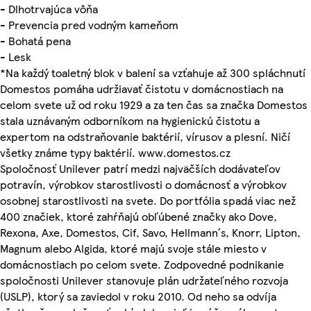
- Dlhotrvajúca vôňa
- Prevencia pred vodným kameňom
- Bohatá pena
- Lesk
*Na každý toaletný blok v balení sa vzťahuje až 300 spláchnutí
Domestos pomáha udržiavať čistotu v domácnostiach na
celom svete už od roku 1929 a za ten čas sa značka Domestos
stala uznávaným odborníkom na hygienickú čistotu a
expertom na odstraňovanie baktérií, vírusov a plesní. Ničí
všetky známe typy baktérií. www.domestos.cz
Spoločnosť Unilever patrí medzi najväčších dodávateľov
potravín, výrobkov starostlivosti o domácnosť a výrobkov
osobnej starostlivosti na svete. Do portfólia spadá viac než
400 značiek, ktoré zahŕňajú obľúbené značky ako Dove,
Rexona, Axe, Domestos, Cif, Savo, Hellmann´s, Knorr, Lipton,
Magnum alebo Algida, ktoré majú svoje stále miesto v
domácnostiach po celom svete. Zodpovedné podnikanie
spoločnosti Unilever stanovuje plán udržateľného rozvoja
(USLP), ktorý sa zaviedol v roku 2010. Od neho sa odvíja