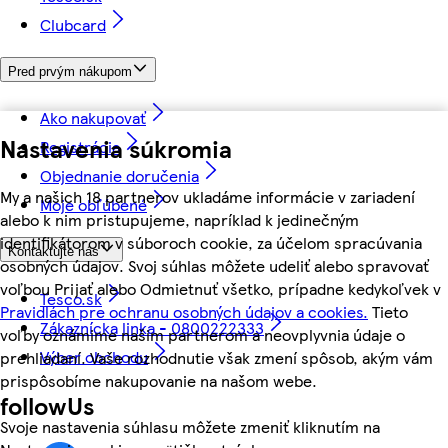
Clubcard
Pred prvým nákupom
Ako nakupovať
Nastavenia súkromia
Registrácia
Objednanie doručenia
My a našich 18 partnerov ukladáme informácie v zariadení
Moje obľúbené
alebo k nim pristupujeme, napríklad k jedinečným
identifikátorom v súboroch cookie, za účelom spracúvania
Kontaktujte nás
osobných údajov. Svoj súhlas môžete udeliť alebo spravovať
voľbou Prijať alebo Odmietnuť všetko, prípadne kedykoľvek v
Tesco.sk
Pravidlách pre ochranu osobných údajov a cookies.
Tieto
Zákaznícka linka - 0800222333
voľby oznámime našim partnerom a neovplyvnia údaje o
Výber obchodu
prehliadaní. Vaše rozhodnutie však zmení spôsob, akým vám
prispôsobíme nakupovanie na našom webe.
followUs
Svoje nastavenia súhlasu môžete zmeniť kliknutím na