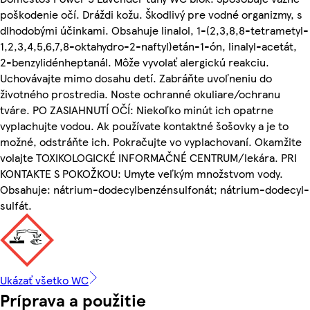
poškodenie očí. Dráždi kožu. Škodlivý pre vodné organizmy, s
dlhodobými účinkami. Obsahuje linalol, 1-(2,3,8,8-tetrametyl-
1,2,3,4,5,6,7,8-oktahydro-2-naftyl)etán-1-ón, linalyl-acetát,
2-benzylidénheptanál. Môže vyvolať alergickú reakciu.
Uchovávajte mimo dosahu detí. Zabráňte uvoľneniu do
životného prostredia. Noste ochranné okuliare/ochranu
tváre. PO ZASIAHNUTÍ OČÍ: Niekoľko minút ich opatrne
vyplachujte vodou. Ak používate kontaktné šošovky a je to
možné, odstráňte ich. Pokračujte vo vyplachovaní. Okamžite
volajte TOXIKOLOGICKÉ INFORMAČNÉ CENTRUM/lekára. PRI
KONTAKTE S POKOŽKOU: Umyte veľkým množstvom vody.
Obsahuje: nátrium-dodecylbenzénsulfonát; nátrium-dodecyl-
sulfát.
Ukázať všetko WC
Príprava a použitie