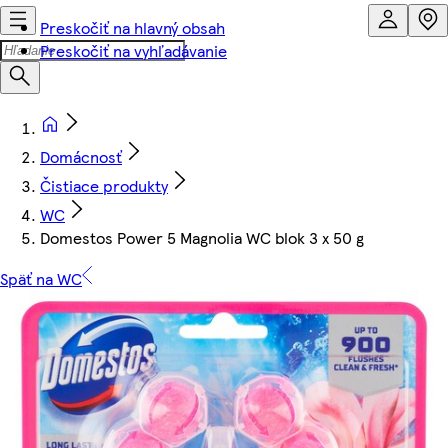
Preskočiť na hlavný obsah
Preskočiť na vyhľadávanie
Domácnosť
Čistiace produkty
WC
Domestos Power 5 Magnolia WC blok 3 x 50 g
Späť na WC