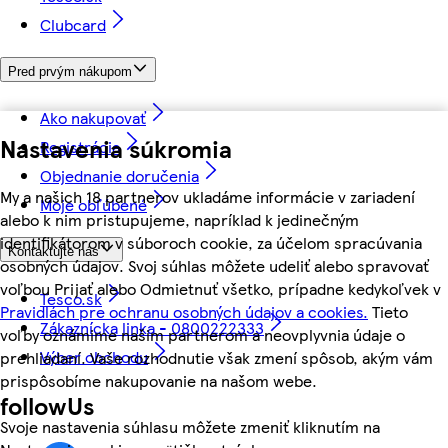
Clubcard
Pred prvým nákupom
Ako nakupovať
Nastavenia súkromia
Registrácia
Objednanie doručenia
My a našich 18 partnerov ukladáme informácie v zariadení
Moje obľúbené
alebo k nim pristupujeme, napríklad k jedinečným
identifikátorom v súboroch cookie, za účelom spracúvania
Kontaktujte nás
osobných údajov. Svoj súhlas môžete udeliť alebo spravovať
voľbou Prijať alebo Odmietnuť všetko, prípadne kedykoľvek v
Tesco.sk
Pravidlách pre ochranu osobných údajov a cookies.
Tieto
Zákaznícka linka - 0800222333
voľby oznámime našim partnerom a neovplyvnia údaje o
Výber obchodu
prehliadaní. Vaše rozhodnutie však zmení spôsob, akým vám
prispôsobíme nakupovanie na našom webe.
followUs
Svoje nastavenia súhlasu môžete zmeniť kliknutím na