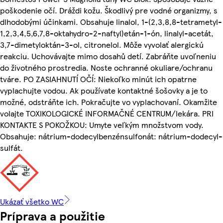
poškodenie očí. Dráždi kožu. Škodlivý pre vodné organizmy, s
dlhodobými účinkami. Obsahuje linalol, 1-(2,3,8,8-tetrametyl-
1,2,3,4,5,6,7,8-oktahydro-2-naftyl)etán-1-ón, linalyl-acetát,
3,7-dimetyloktán-3-ol, citronelol. Môže vyvolať alergickú
reakciu. Uchovávajte mimo dosahů detí. Zabráňte uvoľneniu
do životného prostredia. Noste ochranné okuliare/ochranu
tváre. PO ZASIAHNUTÍ OČÍ: Niekoľko minút ich opatrne
vyplachujte vodou. Ak používate kontaktné šošovky a je to
možné, odstráňte ich. Pokračujte vo vyplachovaní. Okamžite
volajte TOXIKOLOGICKÉ INFORMAČNÉ CENTRUM/lekára. PRI
KONTAKTE S POKOŽKOU: Umyte veľkým množstvom vody.
Obsahuje: nátrium-dodecylbenzénsulfonát: nátrium-dodecyl-
sulfát.
Ukázať všetko WC
Príprava a použitie