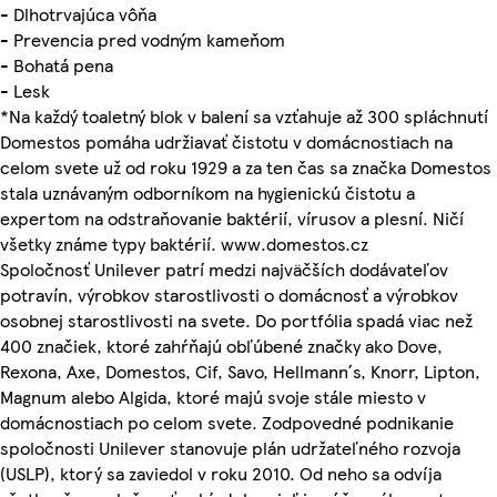
- Dlhotrvajúca vôňa
- Prevencia pred vodným kameňom
- Bohatá pena
- Lesk
*Na každý toaletný blok v balení sa vzťahuje až 300 spláchnutí
Domestos pomáha udržiavať čistotu v domácnostiach na
celom svete už od roku 1929 a za ten čas sa značka Domestos
stala uznávaným odborníkom na hygienickú čistotu a
expertom na odstraňovanie baktérií, vírusov a plesní. Ničí
všetky známe typy baktérií. www.domestos.cz
Spoločnosť Unilever patrí medzi najväčších dodávateľov
potravín, výrobkov starostlivosti o domácnosť a výrobkov
osobnej starostlivosti na svete. Do portfólia spadá viac než
400 značiek, ktoré zahŕňajú obľúbené značky ako Dove,
Rexona, Axe, Domestos, Cif, Savo, Hellmann´s, Knorr, Lipton,
Magnum alebo Algida, ktoré majú svoje stále miesto v
domácnostiach po celom svete. Zodpovedné podnikanie
spoločnosti Unilever stanovuje plán udržateľného rozvoja
(USLP), ktorý sa zaviedol v roku 2010. Od neho sa odvíja