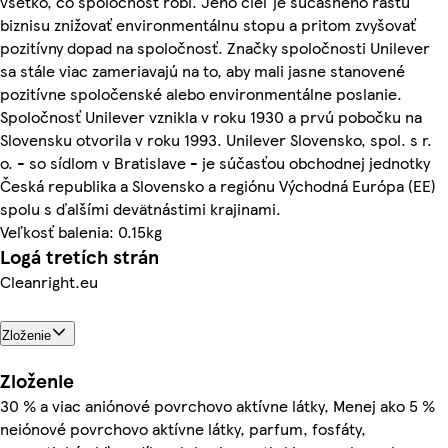
všetko, čo spoločnosť robí. Jeho cieľ je súčasného rastu
biznisu znižovať environmentálnu stopu a pritom zvyšovať
pozitívny dopad na spoločnosť. Značky spoločnosti Unilever
sa stále viac zameriavajú na to, aby mali jasne stanovené
pozitívne spoločenské alebo environmentálne poslanie.
Spoločnosť Unilever vznikla v roku 1930 a prvú pobočku na
Slovensku otvorila v roku 1993. Unilever Slovensko, spol. s r.
o. - so sídlom v Bratislave - je súčasťou obchodnej jednotky
Česká republika a Slovensko a regiónu Východná Európa (EE)
spolu s ďalšími devätnástimi krajinami.
Veľkosť balenia: 0.15kg
Logá tretích strán
Cleanright.eu
Zloženie
Zloženie
30 % a viac aniónové povrchovo aktívne látky, Menej ako 5 %
neiónové povrchovo aktívne látky, parfum, fosfáty,