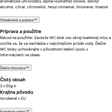
aromatické uhľovodíky, alpha-isomethyl ionone, benzyl
alcohol, citral, citronellol, hexyl cinnamal, limonene, linalool
Skladovanie a príprava
Príprava a použitie
Návod na použitie: Zaveste WC blok cez okraj toaletnej misy a
uistite sa, že sa nachádza v najsilnejšom prúde vody. Ďalšie
WC bloky uchovávajte v pôvodnom balení spolu s
informáciami na obale.
Ďalšie informácie
Čistý obsah
3 x 50g ℮
Krajina pôvodu
Vyrobené v EU
Kontaktná adresa