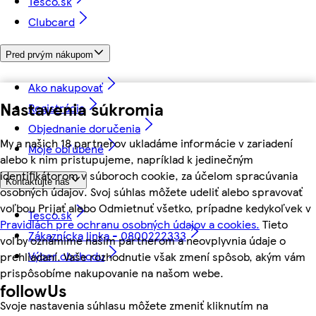
Tesco.sk
Clubcard
Pred prvým nákupom
Ako nakupovať
Nastavenia súkromia
Registrácia
Objednanie doručenia
My a našich 18 partnerov ukladáme informácie v zariadení
Moje obľúbené
alebo k nim pristupujeme, napríklad k jedinečným
identifikátorom v súboroch cookie, za účelom spracúvania
Kontaktujte nás
osobných údajov. Svoj súhlas môžete udeliť alebo spravovať
voľbou Prijať alebo Odmietnuť všetko, prípadne kedykoľvek v
Tesco.sk
Pravidlách pre ochranu osobných údajov a cookies.
Tieto
Zákaznícka linka - 0800222333
voľby oznámime našim partnerom a neovplyvnia údaje o
Výber obchodu
prehliadaní. Vaše rozhodnutie však zmení spôsob, akým vám
prispôsobíme nakupovanie na našom webe.
followUs
Svoje nastavenia súhlasu môžete zmeniť kliknutím na