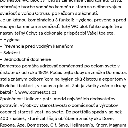
zabraňuje tvorbe vodného kameňa a stará sa o dlhotrvajúcu
sviežosť s vôňou Citrusu po každom spláchnutí.
Je unikátnou kombináciou 3 funkcií: Hygiena, prevencia pred
vodným kameňom a sviežosť. Tuhý WC blok ľahko doplníte a
nastaviteľný úchyt sa dokonale prispôsobí Vašej toalete.
- Hygiena
- Prevencia pred vodným kameňom
- Sviežosť
- Jednoduché doplnenie
Domestos pomáha udržovať domácnosti po celom svete v
čistote už od roku 1929. Počas tejto doby sa značka Domestos
stala známym odborníkom na hygienickú čistotu a expertom v
likvidácii baktérií, vírusov a plesní. Zabíja všetky známe druhy
baktérií. www.domestos.cz
Spoločnosť Unilever patrí medzi najväčších dodávateľov
potravín, výrobkov starostlivosti o domácnosť a výrobkov
osobnej starostlivosti na svete. Do portfólia spadá viac než
400 značiek, ktoré zahŕňajú obľúbené značky ako Dove,
Rexona, Axe, Domestos, Cif, Savo, Hellmann´s, Knorr, Magnum