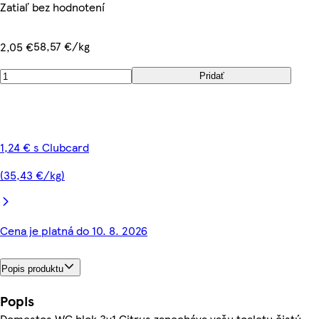
Zatiaľ bez hodnotení
58,57 €/kg
2,05 €
Pridať
1,24 € s Clubcard
(35,43 €/kg)
Cena je platná do 10. 8. 2026
Popis produktu
Popis
Domestos WC blok 3v1 Citrus zanecháva vašu toaletu čistú,