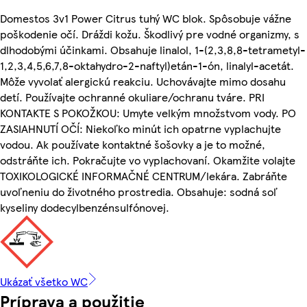
Domestos 3v1 Power Citrus tuhý WC blok. Spôsobuje vážne
poškodenie očí. Dráždi kožu. Škodlivý pre vodné organizmy, s
dlhodobými účinkami. Obsahuje linalol, 1-(2,3,8,8-tetrametyl-
1,2,3,4,5,6,7,8-oktahydro-2-naftyl)etán-1-ón, linalyl-acetát.
Môže vyvolať alergickú reakciu. Uchovávajte mimo dosahu
detí. Používajte ochranné okuliare/ochranu tváre. PRI
KONTAKTE S POKOŽKOU: Umyte velkým množstvom vody. PO
ZASIAHNUTÍ OČÍ: Niekoľko minút ich opatrne vyplachujte
vodou. Ak používate kontaktné šošovky a je to možné,
odstráňte ich. Pokračujte vo vyplachovaní. Okamžite volajte
TOXIKOLOGICKÉ INFORMAČNÉ CENTRUM/lekára. Zabráňte
uvoľneniu do životného prostredia. Obsahuje: sodná soľ
kyseliny dodecylbenzénsulfónovej.
Ukázať všetko WC
Príprava a použitie