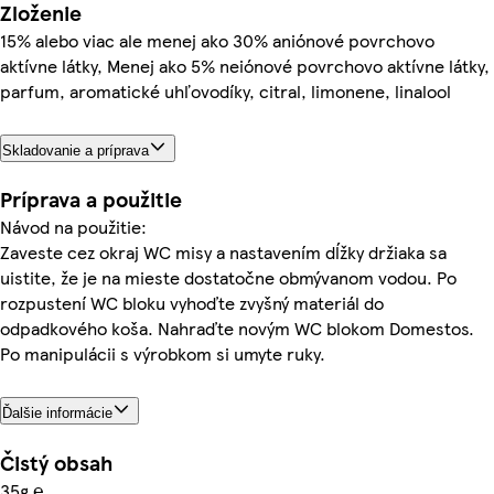
Zloženie
15% alebo viac ale menej ako 30% aniónové povrchovo
aktívne látky, Menej ako 5% neiónové povrchovo aktívne látky,
parfum, aromatické uhľovodíky, citral, limonene, linalool
Skladovanie a príprava
Príprava a použitie
Návod na použitie:
Zaveste cez okraj WC misy a nastavením dĺžky držiaka sa
uistite, že je na mieste dostatočne obmývanom vodou. Po
rozpustení WC bloku vyhoďte zvyšný materiál do
odpadkového koša. Nahraďte novým WC blokom Domestos.
Po manipulácii s výrobkom si umyte ruky.
Ďalšie informácie
Čistý obsah
35g ℮