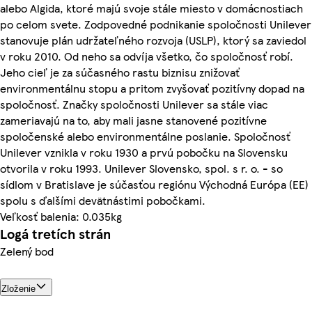
alebo Algida, ktoré majú svoje stále miesto v domácnostiach
po celom svete. Zodpovedné podnikanie spoločnosti Unilever
stanovuje plán udržateľného rozvoja (USLP), ktorý sa zaviedol
v roku 2010. Od neho sa odvíja všetko, čo spoločnosť robí.
Jeho cieľ je za súčasného rastu biznisu znižovať
environmentálnu stopu a pritom zvyšovať pozitívny dopad na
spoločnosť. Značky spoločnosti Unilever sa stále viac
zameriavajú na to, aby mali jasne stanovené pozitívne
spoločenské alebo environmentálne poslanie. Spoločnosť
Unilever vznikla v roku 1930 a prvú pobočku na Slovensku
otvorila v roku 1993. Unilever Slovensko, spol. s r. o. - so
sídlom v Bratislave je súčasťou regiónu Východná Európa (EE)
spolu s ďalšími devätnástimi pobočkami.
Veľkosť balenia: 0.035kg
Logá tretích strán
Zelený bod
Zloženie