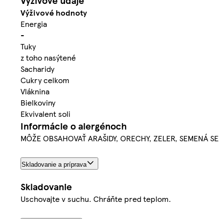
Výživové údaje
Výživové hodnoty
Energia
-
Tuky
z toho nasýtené
Sacharidy
Cukry celkom
Vláknina
Bielkoviny
Ekvivalent soli
Informácie o alergénoch
MÔŽE OBSAHOVAŤ ARAŠIDY, ORECHY, ZELER, SEMENÁ SEZ
Skladovanie a príprava
Skladovanie
Uschovajte v suchu. Chráňte pred teplom.