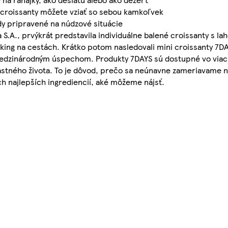
 croissanty môžete vziať so sebou kamkoľvek
dy pripravené na núdzové situácie
 S.A., prvýkrát predstavila individuálne balené croissanty s l
ing na cestách. Krátko potom nasledovali mini croissanty 7DA
l medzinárodným úspechom. Produkty 7DAYS sú dostupné vo viac
ťastného života. To je dôvod, prečo sa neúnavne zameriavame n
h najlepších ingrediencií, aké môžeme nájsť.