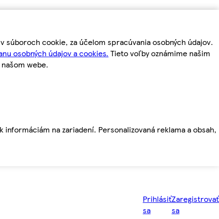
m v súboroch cookie, za účelom spracúvania osobných údajov.
anu osobných údajov a cookies.
Tieto voľby oznámime našim
a našom webe.
ť k informáciám na zariadení. Personalizovaná reklama a obsah,
Prihlásiť
Zaregistrovať
sa
sa