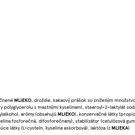
učnené
MLIEKO
, droždie, kakaový prášok so zníženým množstv
 polyglycerolu s mastnými kyselinami, stearoyl-2-laktylát sodn
tylalkohol, arómy (obsahujú
MLIEKO
), konzervačné látky (propi
yselina fosforečná, difosforečnany), stabilizátor (celulózová gum
úce látky (L-cysteín, kyselina askorbová), laktóza (z
MLIEKA
)