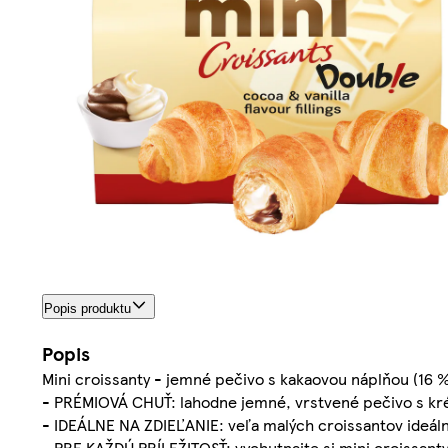
Popis produktu
Popis
Mini croissanty - jemné pečivo s kakaovou náplňou (16 %
- PRÉMIOVÁ CHUŤ: lahodne jemné, vrstvené pečivo s kr
- IDEÁLNE NA ZDIEĽANIE: veľa malých croissantov ideáln
- PRE KAŽDÚ PRÍLEŽITOSŤ: vychutnajte si mini croissanty