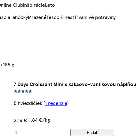
nline Club
Inšpirácie
Leto
so a lahôdky
Mrazené
Tesco Finest
Trvanlivé potraviny
u 185 g
7 Days Croissant Mini s kakaovo-vanilkovou náplňou
5 hviezdičiek
(
1 recenzie
)
11,84 €/kg
2,19 €
Pridať