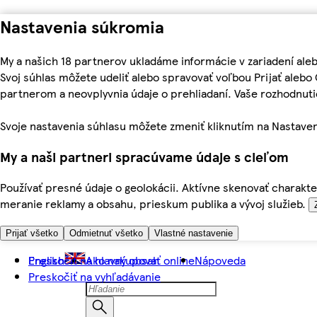
Nastavenia súkromia
My a našich 18 partnerov ukladáme informácie v zariadení ale
Svoj súhlas môžete udeliť alebo spravovať voľbou Prijať aleb
partnerom a neovplyvnia údaje o prehliadaní. Vaše rozhodnu
Svoje nastavenia súhlasu môžete zmeniť kliknutím na Nastaven
My a naši partneri spracúvame údaje s cieľom
Používať presné údaje o geolokácii. Aktívne skenovať charakter
meranie reklamy a obsahu, prieskum publika a vývoj služieb.
Prijať všetko
Odmietnuť všetko
Vlastné nastavenie
Preskočiť na hlavný obsah
English
Ako nakupovať online
Nápoveda
Preskočiť na vyhľadávanie