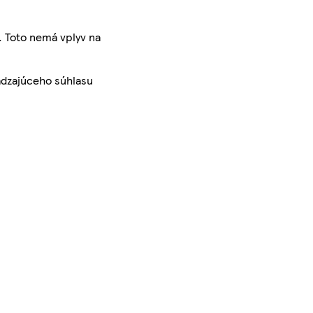
. Toto nemá vplyv na
ádzajúceho súhlasu