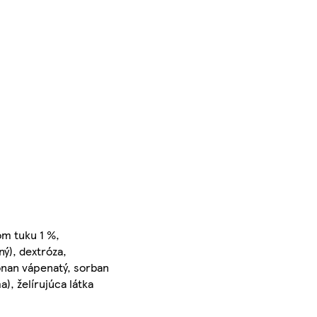
om tuku 1 %,
ý), dextróza,
onan vápenatý, sorban
a), želírujúca látka