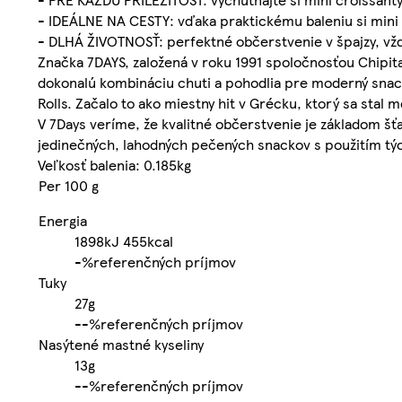
- IDEÁLNE NA CESTY: vďaka praktickému baleniu si mini
- DLHÁ ŽIVOTNOSŤ: perfektné občerstvenie v špajzy, vž
Značka 7DAYS, založená v roku 1991 spoločnosťou Chipita
dokonalú kombináciu chuti a pohodlia pre moderný snack
Rolls. Začalo to ako miestny hit v Grécku, ktorý sa sta
V 7Days veríme, že kvalitné občerstvenie je základom š
jedinečných, lahodných pečených snackov s použitím týc
Veľkosť balenia: 0.185kg
Per 100 g
Energia
1898kJ
455kcal
-%
referenčných príjmov
Tuky
27g
-
-%
referenčných príjmov
Nasýtené mastné kyseliny
13g
-
-%
referenčných príjmov