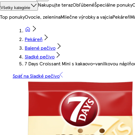
Nakupujte teraz
Obľúbené
Špeciálne ponuky
O
Všetky kategórie
Top ponuky
Ovocie, zelenina
Mliečne výrobky a vajcia
Pekáreň
Mä
Pekáreň
Balené pečivo
Sladké pečivo
7 Days Croissant Mini s kakaovo-vanilkovou náplňo
Späť na Sladké pečivo