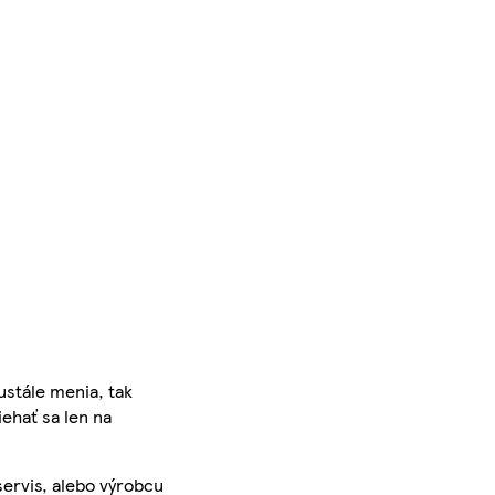
ustále menia, tak
iehať sa len na
servis, alebo výrobcu