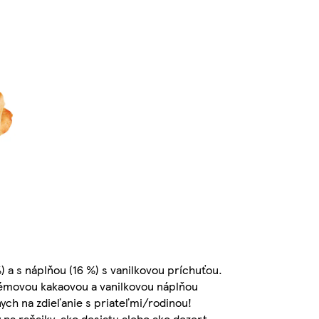
) a s náplňou (16 %) s vanilkovou príchuťou.
émovou kakaovou a vanilkovou náplňou
ych na zdieľanie s priateľmi/rodinou!
 na raňajky, ako desiatu alebo ako dezert