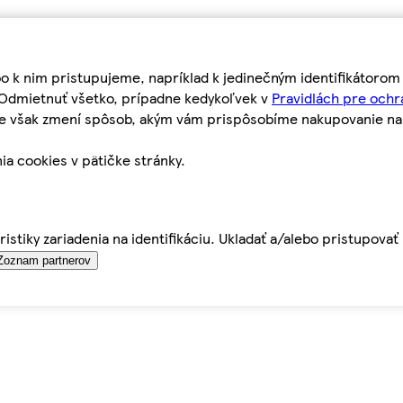
bo k nim pristupujeme, napríklad k jedinečným identifikátoro
o Odmietnuť všetko, prípadne kedykoľvek v
Pravidlách pre ochr
tie však zmení spôsob, akým vám prispôsobíme nakupovanie n
ia cookies v pätičke stránky.
istiky zariadenia na identifikáciu. Ukladať a/alebo pristupova
Zoznam partnerov