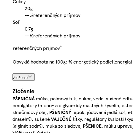
Cukry
20g
-
-%
referenčných príjmov
Soľ
0.7g
-
-%
referenčných príjmov
*
referenčných príjmov
Obvyklá hodnota na 100g: % energetický podiel{energia}
Zloženie
Zloženie
PŠENIČNÁ
múka, palmový tuk, cukor, voda, sušené odt
emulgátory (mono- a diglyceridy mastných kyselín, estery
slnečnicový olej,
PŠENIČNÝ
lepok, jódovaná jedlá soľ, e
draselný), sušené
VAJEČNÉ
žĺtky, regulátory kyslosti (k
(alginát sodný), múka zo sladovej
PŠENICE
, múku upravuj