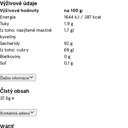
Výživové údaje
Výživové hodnoty
na 100 g:
Energia
1644 kJ / 387 kcal
Tuky
1,9 g
(z toho: nasýtené mastné
1,7 g)
kyseliny
Sacharidy
92 g
(z toho: cukry
69 g)
Bielkoviny
0 g
Soľ
0,1 g
Ďalšie informácie
Čistý obsah
37.5g ℮
Kontaktná adresa
Vrátiť