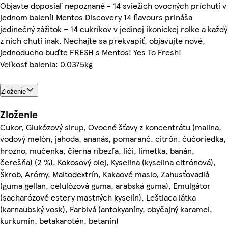
Objavte doposiaľ nepoznané - 14 sviežich ovocných príchutí v
jednom balení! Mentos Discovery 14 flavours prináša
jedinečný zážitok – 14 cukríkov v jedinej ikonickej rolke a každý
z nich chutí inak. Nechajte sa prekvapiť, objavujte nové,
jednoducho buďte FRESH s Mentos! Yes To Fresh!
Veľkosť balenia: 0.0375kg
Zloženie
Zloženie
Cukor, Glukózový sirup, Ovocné šťavy z koncentrátu (malina,
vodový melón, jahoda, ananás, pomaranč, citrón, čučoriedka,
hrozno, mučenka, čierna ríbezľa, liči, limetka, banán,
čerešňa) (2 %), Kokosový olej, Kyselina (kyselina citrónová),
Škrob, Arómy, Maltodextrín, Kakaové maslo, Zahusťovadlá
(guma gellan, celulózová guma, arabská guma), Emulgátor
(sacharózové estery mastných kyselín), Leštiaca látka
(karnaubský vosk), Farbivá (antokyaníny, obyčajný karamel,
kurkumín, betakarotén, betanín)