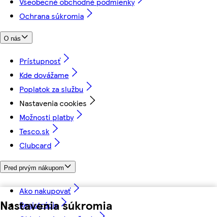
Všeobecné obchodné podmienky
Ochrana súkromia
O nás
Prístupnosť
Kde dovážame
Poplatok za službu
Nastavenia cookies
Možnosti platby
Tesco.sk
Clubcard
Pred prvým nákupom
Ako nakupovať
Nastavenia súkromia
Registrácia