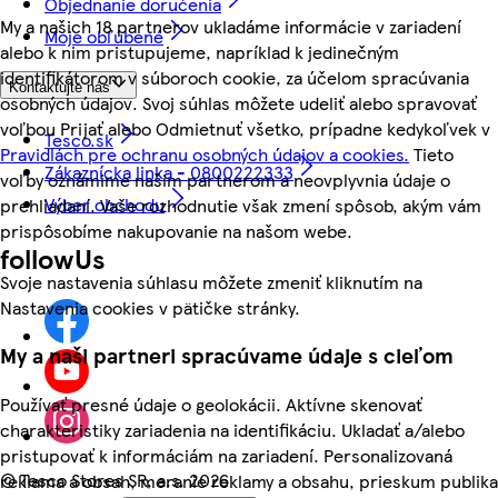
Objednanie doručenia
My a našich 18 partnerov ukladáme informácie v zariadení
Moje obľúbené
alebo k nim pristupujeme, napríklad k jedinečným
identifikátorom v súboroch cookie, za účelom spracúvania
Kontaktujte nás
osobných údajov. Svoj súhlas môžete udeliť alebo spravovať
voľbou Prijať alebo Odmietnuť všetko, prípadne kedykoľvek v
Tesco.sk
Pravidlách pre ochranu osobných údajov a cookies.
Tieto
Zákaznícka linka - 0800222333
voľby oznámime našim partnerom a neovplyvnia údaje o
Výber obchodu
prehliadaní. Vaše rozhodnutie však zmení spôsob, akým vám
prispôsobíme nakupovanie na našom webe.
followUs
Svoje nastavenia súhlasu môžete zmeniť kliknutím na
Nastavenia cookies v pätičke stránky.
My a naši partneri spracúvame údaje s cieľom
Používať presné údaje o geolokácii. Aktívne skenovať
charakteristiky zariadenia na identifikáciu. Ukladať a/alebo
pristupovať k informáciám na zariadení. Personalizovaná
©
Tesco Stores SR, a.s. 2026
reklama a obsah, meranie reklamy a obsahu, prieskum publika