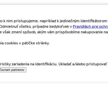
bo k nim pristupujeme, napríklad k jedinečným identifikátoro
o Odmietnuť všetko, prípadne kedykoľvek v
Pravidlách pre ochr
tie však zmení spôsob, akým vám prispôsobíme nakupovanie n
ia cookies v pätičke stránky.
istiky zariadenia na identifikáciu. Ukladať a/alebo pristupova
Zoznam partnerov