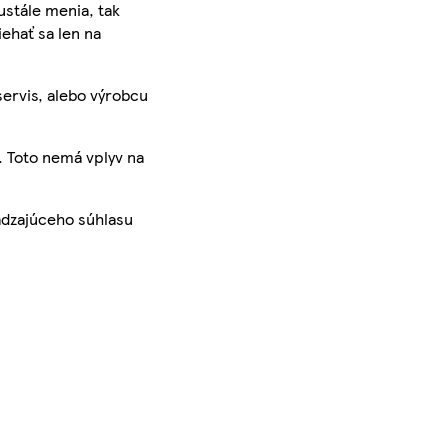
ustále menia, tak
iehať sa len na
servis, alebo výrobcu
. Toto nemá vplyv na
ádzajúceho súhlasu