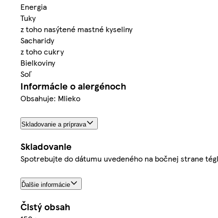
Energia
Tuky
z toho nasýtené mastné kyseliny
Sacharidy
z toho cukry
Bielkoviny
Soľ
Informácie o alergénoch
Obsahuje: Mlieko
Skladovanie a príprava
Skladovanie
Spotrebujte do dátumu uvedeného na bočnej strane téglik
Ďalšie informácie
Čistý obsah