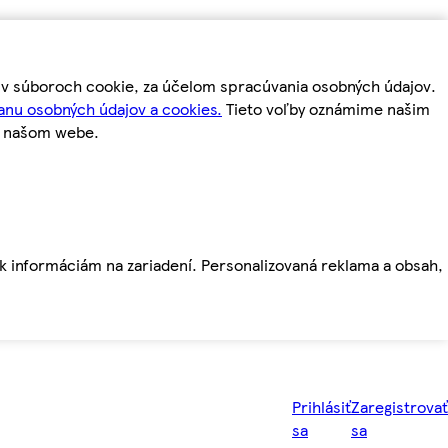
m v súboroch cookie, za účelom spracúvania osobných údajov.
anu osobných údajov a cookies.
Tieto voľby oznámime našim
a našom webe.
ť k informáciám na zariadení. Personalizovaná reklama a obsah,
Prihlásiť
Zaregistrovať
sa
sa