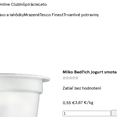
nline Club
Inšpirácie
Leto
so a lahôdky
Mrazené
Tesco Finest
Trvanlivé potraviny
Milko Bedřich jogurt smota
Zatiaľ bez hodnotení
3,67 €/kg
0,55 €