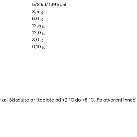
578 kJ/139 kcal
8,5 g
6,0 g
12,5 g
12,0 g
3,0 g
0,10 g
a. Skladujte pri teplote od +2 °C do +8 °C. Po otvorení ihneď