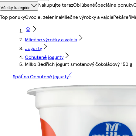
Nakupujte teraz
Obľúbené
Špeciálne ponuky
O
Všetky kategórie
Top ponuky
Ovocie, zelenina
Mliečne výrobky a vajcia
Pekáreň
Mä
Mliečne výrobky a vajcia
Jogurty
Ochutené jogurty
Milko Bedřich jogurt smotanový čokoládový 150 g
Späť na Ochutené jogurty