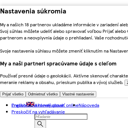
Nastavenia súkromia
My a našich 18 partnerov ukladáme informácie v zariadení ale
Svoj súhlas môžete udeliť alebo spravovať voľbou Prijať aleb
partnerom a neovplyvnia údaje o prehliadaní. Vaše rozhodnu
Svoje nastavenia súhlasu môžete zmeniť kliknutím na Nastaven
My a naši partneri spracúvame údaje s cieľom
Používať presné údaje o geolokácii. Aktívne skenovať charakter
meranie reklamy a obsahu, prieskum publika a vývoj služieb.
Prijať všetko
Odmietnuť všetko
Vlastné nastavenie
Preskočiť na hlavný obsah
English
Ako nakupovať online
Nápoveda
Preskočiť na vyhľadávanie