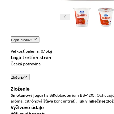
Popis produktu
Veľkosť balenia: 0.15kg
Logá tretích strán
Česká potravina
Zloženie
Zloženie
Smotanový
jogurt
s Bifidobacterium BB-12®, Ochucujúca
aróma, citrónová šťava koncentrát),
Tuk v mliečnej zlo
Výživové údaje
Výživové hodnoty