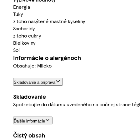
Energia
Tuky
z toho nasýtené mastné kyseliny
Sacharidy
z toho cukry
Bielkoviny
Soľ
Informácie o alergénoch
Obsahuje: Mlieko
Skladovanie a príprava
Skladovanie
Spotrebujte do dátumu uvedeného na bočnej strane téglik
Ďalšie informácie
Čistý obsah