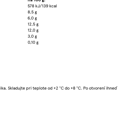
578 kJ/139 kcal
8,5 g
6,0 g
12,5 g
12,0 g
3,0 g
0,10 g
a. Skladujte pri teplote od +2 °C do +8 °C. Po otvorení ihneď