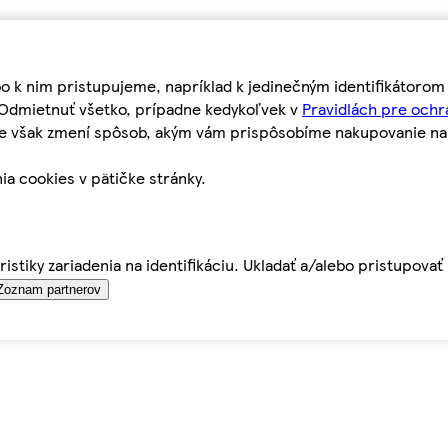
bo k nim pristupujeme, napríklad k jedinečným identifikátoro
o Odmietnuť všetko, prípadne kedykoľvek v
Pravidlách pre ochr
tie však zmení spôsob, akým vám prispôsobíme nakupovanie n
ia cookies v pätičke stránky.
istiky zariadenia na identifikáciu. Ukladať a/alebo pristupova
Zoznam partnerov