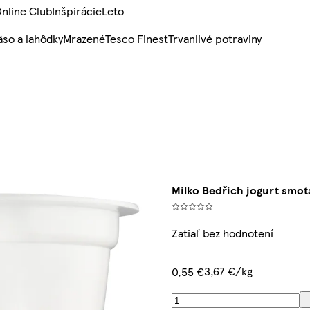
nline Club
Inšpirácie
Leto
so a lahôdky
Mrazené
Tesco Finest
Trvanlivé potraviny
Milko Bedřich jogurt smot
Zatiaľ bez hodnotení
3,67 €/kg
0,55 €