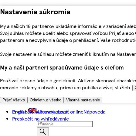
Nastavenia súkromia
My a našich 18 partnerov ukladáme informácie v zariadení ale
Svoj súhlas môžete udeliť alebo spravovať voľbou Prijať aleb
partnerom a neovplyvnia údaje o prehliadaní. Vaše rozhodnu
Svoje nastavenia súhlasu môžete zmeniť kliknutím na Nastaven
My a naši partneri spracúvame údaje s cieľom
Používať presné údaje o geolokácii. Aktívne skenovať charakter
meranie reklamy a obsahu, prieskum publika a vývoj služieb.
Prijať všetko
Odmietnuť všetko
Vlastné nastavenie
Preskočiť na hlavný obsah
English
Ako nakupovať online
Nápoveda
Preskočiť na vyhľadávanie