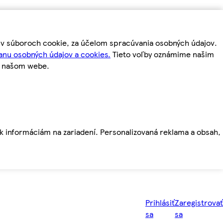
m v súboroch cookie, za účelom spracúvania osobných údajov.
anu osobných údajov a cookies.
Tieto voľby oznámime našim
a našom webe.
ť k informáciám na zariadení. Personalizovaná reklama a obsah,
Prihlásiť
Zaregistrovať
sa
sa