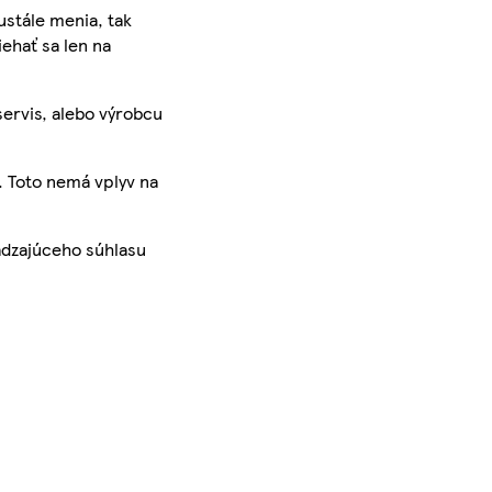
ustále menia, tak
iehať sa len na
servis, alebo výrobcu
. Toto nemá vplyv na
ádzajúceho súhlasu