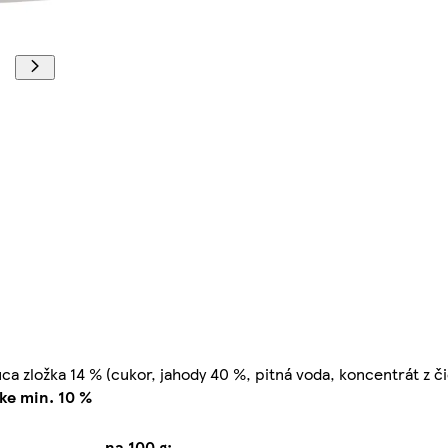
 zložka 14 % (cukor, jahody 40 %, pitná voda, koncentrát z č
žke min. 10 %
na 100 g: