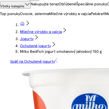
Nakupujte teraz
Obľúbené
Špeciálne ponuky
O
Všetky kategórie
Top ponuky
Ovocie, zelenina
Mliečne výrobky a vajcia
Pekáreň
Mä
Mliečne výrobky a vajcia
Jogurty
Ochutené jogurty
Milko Bedřich jogurt smotanový jahodový 150 g
Späť na Ochutené jogurty