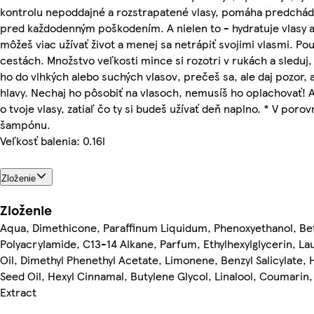
kontrolu nepoddajné a rozstrapatené vlasy, pomáha predchád
pred každodenným poškodením. A nielen to - hydratuje vlasy až
môžeš viac užívať život a menej sa netrápiť svojimi vlasmi. Po
cestách. Množstvo veľkosti mince si rozotri v rukách a sleduj
ho do vlhkých alebo suchých vlasov, prečeš sa, ale daj pozor,
hlavy. Nechaj ho pôsobiť na vlasoch, nemusíš ho oplachovať! A
o tvoje vlasy, zatiaľ čo ty si budeš užívať deň naplno. * V por
šampónu.
Veľkosť balenia: 0.16l
Zloženie
Zloženie
Aqua, Dimethicone, Paraffinum Liquidum, Phenoxyethanol, Bet
Polyacrylamide, C13-14 Alkane, Parfum, Ethylhexylglycerin, La
Oil, Dimethyl Phenethyl Acetate, Limonene, Benzyl Salicylate, 
Seed Oil, Hexyl Cinnamal, Butylene Glycol, Linalool, Coumarin, 
Extract