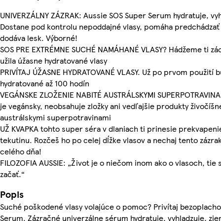
UNIVERZÁLNY ZÁZRAK: Aussie SOS Super Serum hydratuje, vyhl
Dostane pod kontrolu nepoddajné vlasy, pomáha predchádza
dodáva lesk. Výborné!
SOS PRE EXTRÉMNE SUCHÉ NAMÁHANÉ VLASY? Hádžeme ti záchra
užila úžasne hydratované vlasy
PRIVÍTAJ ÚŽASNE HYDRATOVANÉ VLASY. Už po prvom použití bu
hydratované až 100 hodín
VEGÁNSKE ZLOŽENIE NABITÉ AUSTRÁLSKYMI SUPERPOTRAVINAMI
je vegánsky, neobsahuje zložky ani vedľajšie produkty živočíšn
austrálskymi superpotravinami
UŽ KVAPKA tohto super séra v dlaniach ti prinesie prekvapenie
tekutinu. Rozčeš ho po celej dĺžke vlasov a nechaj tento zázra
celého dňa!
FILOZOFIA AUSSIE: „Život je o niečom inom ako o vlasoch, ti
začať.“
Popis
Suché poškodené vlasy volajúce o pomoc? Privítaj bezoplach
Serum. Zázračné univerzálne sérum hydratuje, vyhladzuje, zj