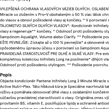
VYLEPŠENÁ OCHRANA VLASOVÝCH VÄZIEB DLHÝCH, OSLABENÝ
Miracle so zložením s Pro-V obohateným o 50 % viac látok chr
do vlasov a obnoví poškodené vlasy aj končeky. * V porovnaní
TAJOMSTVO SILNÝCH DLHÝCH VLASOV*: Kondicionér Inifnitely 
vlasy a regeneruje** končeky. * Odolnosť proti poškodeniu st
šampónom Aqualight, Volume alebo Clarify. ** Poškodenie po
EŠTE PEVNEJŠIE: Získajte až o 100 % pevnejšie* a obnovené vl
spôsobenému úpravou účesu v porovnaní so šampónom Aquali
PRAVIDELNÁ STAROSTLIVOSŤ PRE DLHÉ A SILNÉ VLASY: Pre extra 
kompletnou kolekciou Inifnitely Long na posilnenie* dlhých vl
Odolnosť proti poškodeniu stylingom. ** Poškodenie povrchu 
Popis
Objavte kondicionér Pantene Inifnitely Long 3 Minute Miracle 
Active Nutri-Plex. Táto hĺbková kúra je špeciálne navrhnutá ta
výživu a pomáhala obnovovať dlhé vlasy s oslabenými končekm
súčasťou pravidelnej starostlivosti o vlasy. Originálna zmes vý
provitamín B5, vitamín E, posilňujúce lipidy a ochranné antiox
komplexný prístup na udržanie zdravia vlasov. Hĺbkový kondici