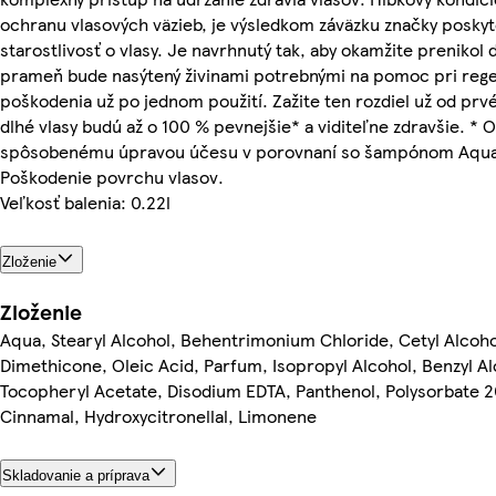
ochranu vlasových väzieb, je výsledkom záväzku značky poskyt
starostlivosť o vlasy. Je navrhnutý tak, aby okamžite prenikol 
prameň bude nasýtený živinami potrebnými na pomoc pri rege
poškodenia už po jednom použití. Zažite ten rozdiel už od prvé
dlhé vlasy budú až o 100 % pevnejšie* a viditeľne zdravšie. *
spôsobenému úpravou účesu v porovnaní so šampónom Aqualig
Poškodenie povrchu vlasov.
Veľkosť balenia: 0.22l
Zloženie
Zloženie
Aqua, Stearyl Alcohol, Behentrimonium Chloride, Cetyl Alcoh
Dimethicone, Oleic Acid, Parfum, Isopropyl Alcohol, Benzyl A
Tocopheryl Acetate, Disodium EDTA, Panthenol, Polysorbate 20,
Cinnamal, Hydroxycitronellal, Limonene
Skladovanie a príprava