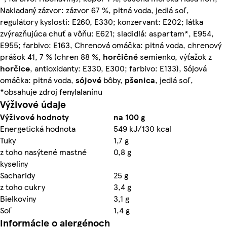
Nakladaný zázvor: zázvor 67 %, pitná voda, jedlá soľ,
regulátory kyslosti: E260, E330; konzervant: E202; látka
zvýrazňujúca chuť a vôňu: E621; sladidlá: aspartam*, E954,
E955; farbivo: E163, Chrenová omáčka: pitná voda, chrenový
prášok 41, 7 % (chren 88 %,
horčičné
semienko, výťažok z
horčice
, antioxidanty: E330, E300; farbivo: E133), Sójová
omáčka: pitná voda,
sójové
bôby,
pšenica
, jedlá soľ,
*obsahuje zdroj fenylalanínu
Výživové údaje
Výživové hodnoty
na 100 g
Energetická hodnota
549 kJ/130 kcal
Tuky
1,7 g
z toho nasýtené mastné
0,8 g
kyseliny
Sacharidy
25 g
z toho cukry
3,4 g
Bielkoviny
3,1 g
Soľ
1,4 g
Informácie o alergénoch