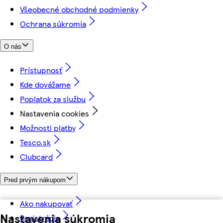
Všeobecné obchodné podmienky
Ochrana súkromia
O nás
Prístupnosť
Kde dovážame
Poplatok za službu
Nastavenia cookies
Možnosti platby
Tesco.sk
Clubcard
Pred prvým nákupom
Ako nakupovať
Nastavenia súkromia
Registrácia