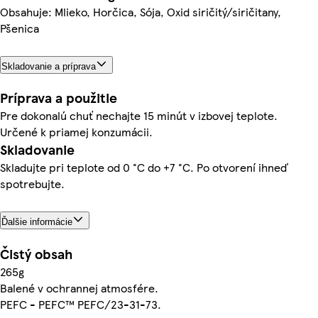
Obsahuje: Mlieko, Horčica, Sója, Oxid siričitý/siričitany,
Pšenica
Skladovanie a príprava
Príprava a použitie
Pre dokonalú chuť nechajte 15 minút v izbovej teplote.
Určené k priamej konzumácii.
Skladovanie
Skladujte pri teplote od 0 °C do +7 °C. Po otvorení ihneď
spotrebujte.
Ďalšie informácie
Čistý obsah
265g
Balené v ochrannej atmosfére.
PEFC - PEFC™ PEFC/23-31-73.