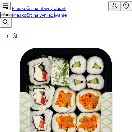
Preskočiť na hlavný obsah
Preskočiť na vyhľadávanie