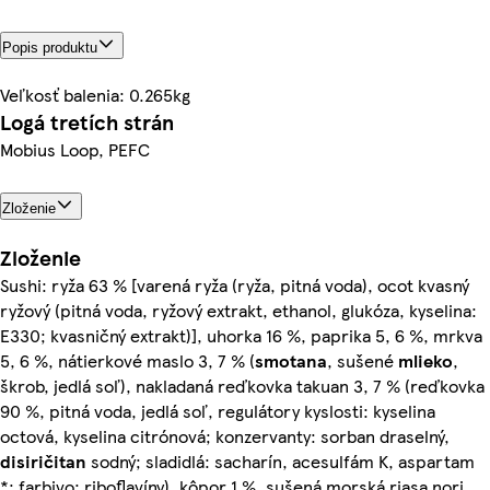
Popis produktu
Veľkosť balenia: 0.265kg
Logá tretích strán
Mobius Loop, PEFC
Zloženie
Zloženie
Sushi: ryža 63 % [varená ryža (ryža, pitná voda), ocot kvasný
ryžový (pitná voda, ryžový extrakt, ethanol, glukóza, kyselina:
E330; kvasničný extrakt)], uhorka 16 %, paprika 5, 6 %, mrkva
5, 6 %, nátierkové maslo 3, 7 % (
smotana
, sušené
mlieko
,
škrob, jedlá soľ), nakladaná reďkovka takuan 3, 7 % (reďkovka
90 %, pitná voda, jedlá soľ, regulátory kyslosti: kyselina
octová, kyselina citrónová; konzervanty: sorban draselný,
disiričitan
sodný; sladidlá: sacharín, acesulfám K, aspartam
*; farbivo: riboflavíny), kôpor 1 %, sušená morská riasa nori,