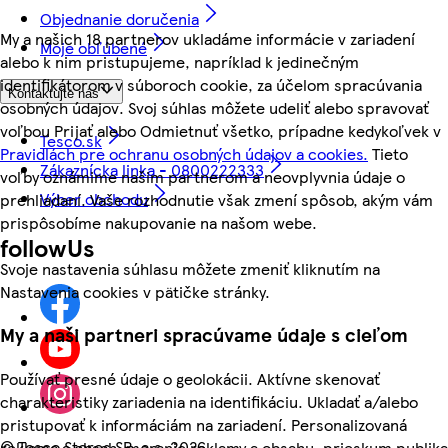
Objednanie doručenia
My a našich 18 partnerov ukladáme informácie v zariadení
Moje obľúbené
alebo k nim pristupujeme, napríklad k jedinečným
identifikátorom v súboroch cookie, za účelom spracúvania
Kontaktujte nás
osobných údajov. Svoj súhlas môžete udeliť alebo spravovať
voľbou Prijať alebo Odmietnuť všetko, prípadne kedykoľvek v
Tesco.sk
Pravidlách pre ochranu osobných údajov a cookies.
Tieto
Zákaznícka linka - 0800222333
voľby oznámime našim partnerom a neovplyvnia údaje o
Výber obchodu
prehliadaní. Vaše rozhodnutie však zmení spôsob, akým vám
prispôsobíme nakupovanie na našom webe.
followUs
Svoje nastavenia súhlasu môžete zmeniť kliknutím na
Nastavenia cookies v pätičke stránky.
My a naši partneri spracúvame údaje s cieľom
Používať presné údaje o geolokácii. Aktívne skenovať
charakteristiky zariadenia na identifikáciu. Ukladať a/alebo
pristupovať k informáciám na zariadení. Personalizovaná
©
Tesco Stores SR, a.s. 2026
reklama a obsah, meranie reklamy a obsahu, prieskum publika