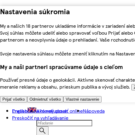
Nastavenia súkromia
My a našich 18 partnerov ukladáme informácie v zariadení ale
Svoj súhlas môžete udeliť alebo spravovať voľbou Prijať aleb
partnerom a neovplyvnia údaje o prehliadaní. Vaše rozhodnu
Svoje nastavenia súhlasu môžete zmeniť kliknutím na Nastaven
My a naši partneri spracúvame údaje s cieľom
Používať presné údaje o geolokácii. Aktívne skenovať charakter
meranie reklamy a obsahu, prieskum publika a vývoj služieb.
Prijať všetko
Odmietnuť všetko
Vlastné nastavenie
Preskočiť na hlavný obsah
English
Ako nakupovať online
Nápoveda
Preskočiť na vyhľadávanie