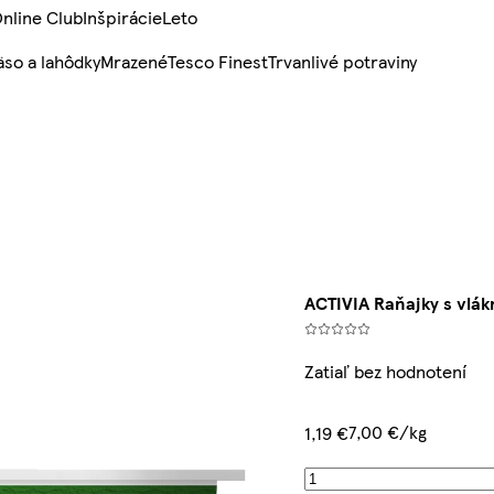
nline Club
Inšpirácie
Leto
so a lahôdky
Mrazené
Tesco Finest
Trvanlivé potraviny
ACTIVIA Raňajky s vlák
Zatiaľ bez hodnotení
7,00 €/kg
1,19 €