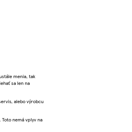
ustále menia, tak
iehať sa len na
servis, alebo výrobcu
. Toto nemá vplyv na