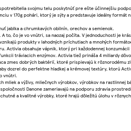
 spotrebitelia svojmu telu poskytnúť pre ešte účinnejšiu podpo
ciu v 170g pohári, ktorý je sýty a predstavuje ideálny formát n
chuť jablka a chrumkavých obilnín, orechov a semienok.
i. A to, čo je vo vnútri, sa naozaj počíta. V jednoduchosti je kr
h vznikajú produkty v lahodných príchutiach a mnohých formát
úru. Activia obsahuje vápnik, ktorý pri každodennej konzumácii
funkcii tráviacich enzýmov. Activia tiež prináša 4 miliardy dôv
ujúca zmes dobrých baktérií, ktoré prispievajú k rôznorodému z
aby dozrel do perfektne hladkej a krémovej textúry, ktorú Acti
o vnútri.
 mliek a výživy, mliečnych výrobkov, výrobkov na rastlinnej b
vity spoločnosti Danone zameriavajú na podporu zdravia prostre
tné a kvalitné výrobky, ktoré hrajú dôležitú úlohu v rôznych 