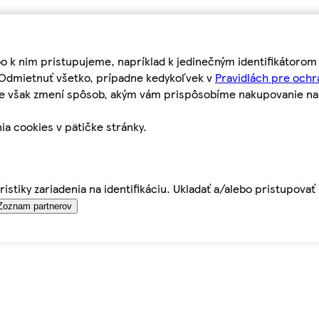
bo k nim pristupujeme, napríklad k jedinečným identifikátoro
o Odmietnuť všetko, prípadne kedykoľvek v
Pravidlách pre ochr
tie však zmení spôsob, akým vám prispôsobíme nakupovanie n
ia cookies v pätičke stránky.
istiky zariadenia na identifikáciu. Ukladať a/alebo pristupova
Zoznam partnerov