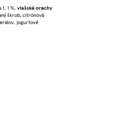
 1, 1 %,
vlašské orechy
aný škrob, citrónová
rálov, jogurtové