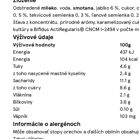
Odstredené
mlieko
, voda,
smotana
, jablko 6 %, cukor, 
0, 5 %, tekvicové semienka 0, 3 %, ľanové semienka 0, 
šťava z koncentrátu, prírodné arómy, karamelizovaný cuk
kultúry a Bifidus ActiRegularis® CNCM I-2494 v počte m
Výživové údaje
Výživové hodnoty
100g
Energia
437 kJ
Energia
104 kcal
Tuky
4.6 g
z toho nasycené mastné kyseliny
2.4 g
Sacharidy
11.1 g
z toho cukry
8.6 g
Vláknina
2.1 g
Bílkoviny
3.6 g
Sůl
0.10 g
Vápník
103 mg
Informácie o alergénoch
Môže obsahovať stopy orechov a ďalších obilnín obsahujú
Zdroj vlákniny