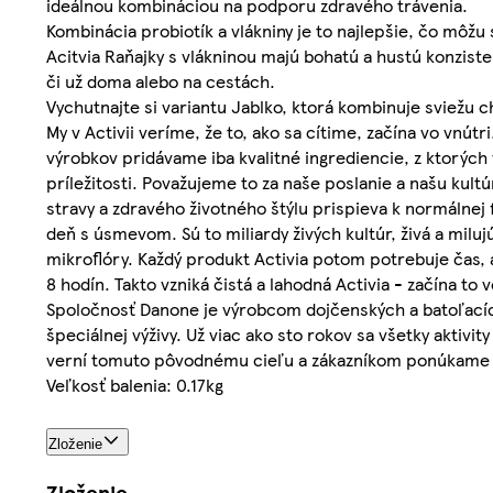
ideálnou kombináciou na podporu zdravého trávenia.
Kombinácia probiotík a vlákniny je to najlepšie, čo môžu
Acitvia Raňajky s vlákninou majú bohatú a hustú konzisten
či už doma alebo na cestách.
Vychutnajte si variantu Jablko, ktorá kombinuje sviežu 
My v Activii veríme, že to, ako sa cítime, začína vo vnútr
výrobkov pridávame iba kvalitné ingrediencie, z ktorýc
príležitosti. Považujeme to za naše poslanie a našu kult
stravy a zdravého životného štýlu prispieva k normálnej 
deň s úsmevom. Sú to miliardy živých kultúr, živá a mil
mikroflóry. Každý produkt Activia potom potrebuje čas, 
8 hodín. Takto vzniká čistá a lahodná Activia - začína to v
Spoločnosť Danone je výrobcom dojčenských a batoľacích
špeciálnej výživy. Už viac ako sto rokov sa všetky akti
verní tomuto pôvodnému cieľu a zákazníkom ponúkame chu
Veľkosť balenia: 0.17kg
Zloženie
Zloženie