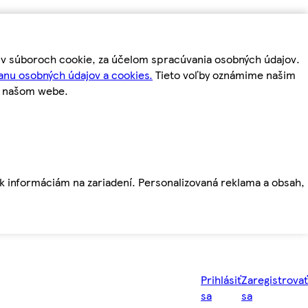
m v súboroch cookie, za účelom spracúvania osobných údajov.
anu osobných údajov a cookies.
Tieto voľby oznámime našim
a našom webe.
ť k informáciám na zariadení. Personalizovaná reklama a obsah,
Prihlásiť
Zaregistrovať
sa
sa