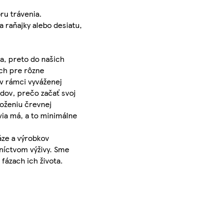
ru trávenia.
a raňajky alebo desiatu,
ása, preto do našich
och pre rôzne
 v rámci vyváženej
odov, prečo začať svoj
loženiu črevnej
via má, a to minimálne
áze a výrobkov
dníctvom výživy. Sme
fázach ich života.