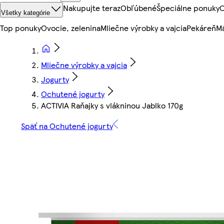
Nakupujte teraz
Obľúbené
Špeciálne ponuky
O
Všetky kategórie
Top ponuky
Ovocie, zelenina
Mliečne výrobky a vajcia
Pekáreň
Mä
Mliečne výrobky a vajcia
Jogurty
Ochutené jogurty
ACTIVIA Raňajky s vlákninou Jablko 170g
Späť na Ochutené jogurty