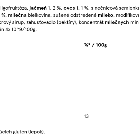
oligofruktóza,
jačmeň
1, 2 %,
ovos
1, 1 %, slnečnicová semienka
2 %,
mliečna
bielkovina, sušené odstredené
mlieko
, modifikov
rový sirup, zahusťovadlo (pektíny), koncentrát
mliečnych
mine
in 4x 10^9/100g.
%* / 100g
13
cich glutén (lepok).