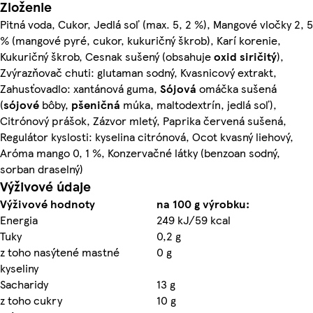
Zloženie
Pitná voda, Cukor, Jedlá soľ (max. 5, 2 %), Mangové vločky 2, 5
% (mangové pyré, cukor, kukuričný škrob), Karí korenie,
Kukuričný škrob, Cesnak sušený (obsahuje
oxid siričitý
),
Zvýrazňovač chuti: glutaman sodný, Kvasnicový extrakt,
Zahusťovadlo: xantánová guma,
Sójová
omáčka sušená
(
sójové
bôby,
pšeničná
múka, maltodextrín, jedlá soľ),
Citrónový prášok, Zázvor mletý, Paprika červená sušená,
Regulátor kyslosti: kyselina citrónová, Ocot kvasný liehový,
Aróma mango 0, 1 %, Konzervačné látky (benzoan sodný,
sorban draselný)
Výživové údaje
Výživové hodnoty
na 100 g výrobku:
Energia
249 kJ/59 kcal
Tuky
0,2 g
z toho nasýtené mastné
0 g
kyseliny
Sacharidy
13 g
z toho cukry
10 g