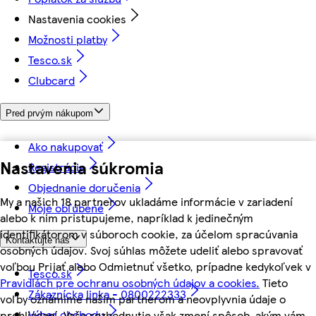
Nastavenia cookies
Možnosti platby
Tesco.sk
Clubcard
Pred prvým nákupom
Ako nakupovať
Nastavenia súkromia
Registrácia
Objednanie doručenia
My a našich 18 partnerov ukladáme informácie v zariadení
Moje obľúbené
alebo k nim pristupujeme, napríklad k jedinečným
identifikátorom v súboroch cookie, za účelom spracúvania
Kontaktujte nás
osobných údajov. Svoj súhlas môžete udeliť alebo spravovať
voľbou Prijať alebo Odmietnuť všetko, prípadne kedykoľvek v
Tesco.sk
Pravidlách pre ochranu osobných údajov a cookies.
Tieto
Zákaznícka linka - 0800222333
voľby oznámime našim partnerom a neovplyvnia údaje o
Výber obchodu
prehliadaní. Vaše rozhodnutie však zmení spôsob, akým vám