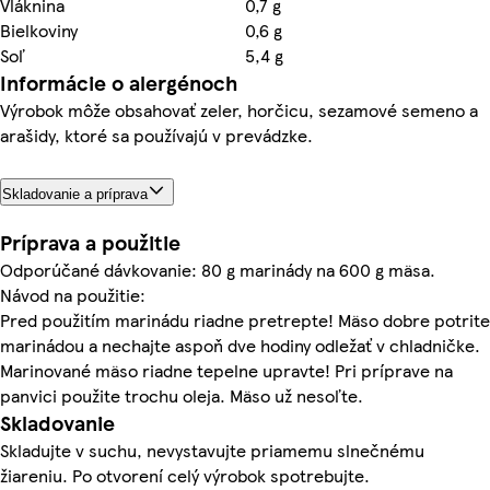
Vláknina
0,7 g
Bielkoviny
0,6 g
Soľ
5,4 g
Informácie o alergénoch
Výrobok môže obsahovať zeler, horčicu, sezamové semeno a
arašidy, ktoré sa používajú v prevádzke.
Skladovanie a príprava
Príprava a použitie
Odporúčané dávkovanie: 80 g marinády na 600 g mäsa.
Návod na použitie:
Pred použitím marinádu riadne pretrepte! Mäso dobre potrite
marinádou a nechajte aspoň dve hodiny odležať v chladničke.
Marinované mäso riadne tepelne upravte! Pri príprave na
panvici použite trochu oleja. Mäso už nesoľte.
Skladovanie
Skladujte v suchu, nevystavujte priamemu slnečnému
žiareniu. Po otvorení celý výrobok spotrebujte.