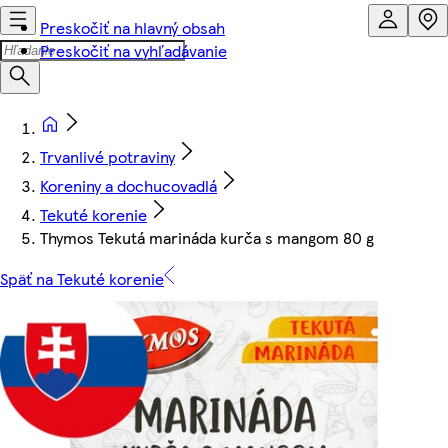
Preskočiť na hlavný obsah
Preskočiť na vyhľadávanie
Trvanlivé potraviny
Koreniny a dochucovadlá
Tekuté korenie
Thymos Tekutá marináda kurča s mangom 80 g
Späť na Tekuté korenie