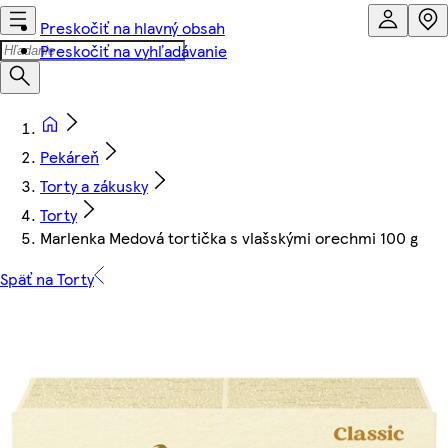
Preskočiť na hlavný obsah
Preskočiť na vyhľadávanie
Pekáreň
Torty a zákusky
Torty
Marlenka Medová tortička s vlašskými orechmi 100 g
Späť na Torty