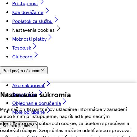
Prístupnosť
Kde dovážame
Poplatok za službu
Nastavenia cookies
Možnosti platby
Tesco.sk
Clubcard
Pred prvým nákupom
Ako nakupovať
Nastavenia súkromia
Registrácia
Objednanie doručenia
My a našich 18 partnerov ukladáme informácie v zariadení
Moje obľúbené
alebo k nim pristupujeme, napríklad k jedinečným
identifikátorom v súboroch cookie, za účelom spracúvania
Kontaktujte nás
osobných údajov. Svoj súhlas môžete udeliť alebo spravovať