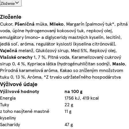
Zloženie
Zloženie
Cukor,
Pšeničná
múka,
Mlieko
, Margarín [palmový tuk*, pitná
voda, úplne hydrogenovaný kokosový tuk, repkový olej,
emulgátory (mono- a diglyceridy mastných kyselín, lecitín),
jedlá soľ, aróma, regulátor kyslosti (kyselina citrónová)],
Vaječná
melanž, Glukózový sirup, Med 5%, Repkový olej,
Vlašské orechy
1, 7 %, Pitná voda, Karamelizovaný cukrový
sirup 0, 4 %, Kypriaca látka (hydrogénuhličitan sodný),
Maslo
,
Prírodná karamelová aróma, Kakao so zníženým množstvom
tuku 0, 13 %, Aróma, *Z trvalo udržateľného hospodárstva
Výživové údaje
Výživové hodnoty
na 100 g
Energia
1756 kJ, 419 kcal
Tuky
22 g
z toho nasýtené mastné
11 g
kyseliny
Sacharidy
47 g