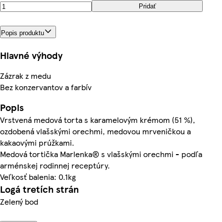
Pridať
Popis produktu
Hlavné výhody
Zázrak z medu
Bez konzervantov a farbív
Popis
Vrstvená medová torta s karamelovým krémom (51 %),
ozdobená vlašskými orechmi, medovou mrveničkou a
kakaovými prúžkami.
Medová tortička Marlenka® s vlašskými orechmi - podľa
arménskej rodinnej receptúry.
Veľkosť balenia: 0.1kg
Logá tretích strán
Zelený bod