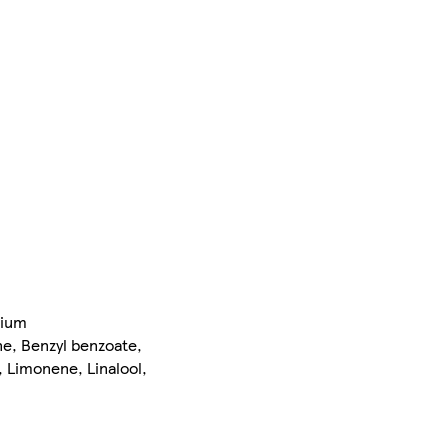
sium
ne, Benzyl benzoate,
, Limonene, Linalool,