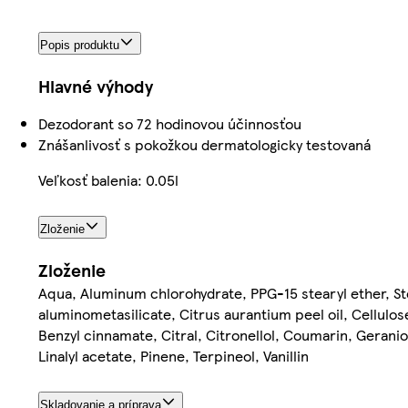
Popis produktu
Hlavné výhody
Dezodorant so 72 hodinovou účinnosťou
Znášanlivosť s pokožkou dermatologicky testovaná
Veľkosť balenia: 0.05l
Zloženie
Zloženie
Aqua, Aluminum chlorohydrate, PPG-15 stearyl ether, Ste
aluminometasilicate, Citrus aurantium peel oil, Cellulo
Benzyl cinnamate, Citral, Citronellol, Coumarin, Gerani
Linalyl acetate, Pinene, Terpineol, Vanillin
Skladovanie a príprava