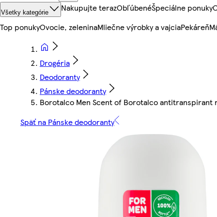
Nakupujte teraz
Obľúbené
Špeciálne ponuky
O
Všetky kategórie
Top ponuky
Ovocie, zelenina
Mliečne výrobky a vajcia
Pekáreň
Mä
Drogéria
Deodoranty
Pánske deodoranty
Borotalco Men Scent of Borotalco antitranspirant r
Späť na Pánske deodoranty