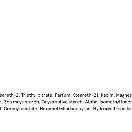
areth-2, Triethyl citrate, Parfum, Steareth-21, Kaolin, Magne
se, Zea mays starch, Oryza sativa starch, Alpha-isomethyl iono
ol, Geranyl acetate, Hexamethylindanopyran, Hydroxycitronellal