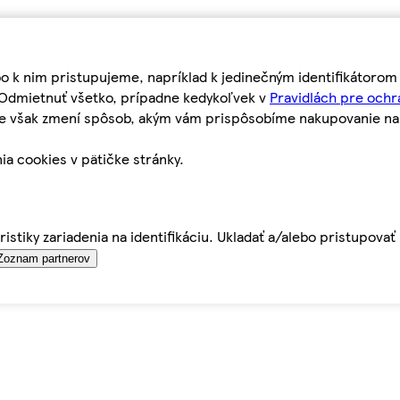
bo k nim pristupujeme, napríklad k jedinečným identifikátoro
o Odmietnuť všetko, prípadne kedykoľvek v
Pravidlách pre ochr
tie však zmení spôsob, akým vám prispôsobíme nakupovanie n
ia cookies v pätičke stránky.
istiky zariadenia na identifikáciu. Ukladať a/alebo pristupova
Zoznam partnerov