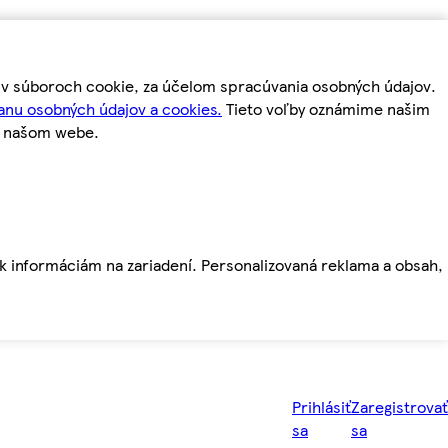
m v súboroch cookie, za účelom spracúvania osobných údajov.
anu osobných údajov a cookies.
Tieto voľby oznámime našim
a našom webe.
ť k informáciám na zariadení. Personalizovaná reklama a obsah,
Prihlásiť
Zaregistrovať
sa
sa