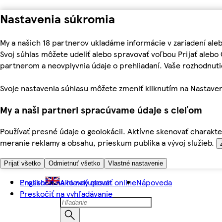
Nastavenia súkromia
My a našich 18 partnerov ukladáme informácie v zariadení ale
Svoj súhlas môžete udeliť alebo spravovať voľbou Prijať aleb
partnerom a neovplyvnia údaje o prehliadaní. Vaše rozhodnu
Svoje nastavenia súhlasu môžete zmeniť kliknutím na Nastaven
My a naši partneri spracúvame údaje s cieľom
Používať presné údaje o geolokácii. Aktívne skenovať charakter
meranie reklamy a obsahu, prieskum publika a vývoj služieb.
Prijať všetko
Odmietnuť všetko
Vlastné nastavenie
Preskočiť na hlavný obsah
English
Ako nakupovať online
Nápoveda
Preskočiť na vyhľadávanie