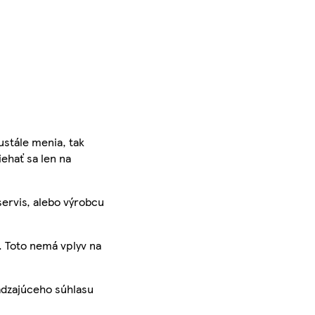
ustále menia, tak
iehať sa len na
servis, alebo výrobcu
. Toto nemá vplyv na
ádzajúceho súhlasu