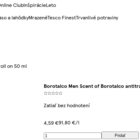
nline Club
Inšpirácie
Leto
so a lahôdky
Mrazené
Tesco Finest
Trvanlivé potraviny
oll on 50 ml
Borotalco Men Scent of Borotalco antitra
Zatiaľ bez hodnotení
91,80 €/l
4,59 €
Pridať