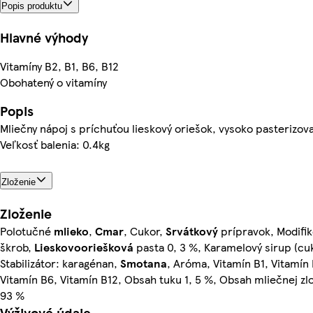
Popis produktu
Hlavné výhody
Vitamíny B2, B1, B6, B12
Obohatený o vitamíny
Popis
Mliečny nápoj s príchuťou lieskový oriešok, vysoko pasterizova
Veľkosť balenia: 0.4kg
Zloženie
Zloženie
Polotučné
mlieko
,
Cmar
, Cukor,
Srvátkový
prípravok, Modifi
škrob,
Lieskovooriešková
pasta 0, 3 %, Karamelový sirup (cuk
Stabilizátor: karagénan,
Smotana
, Aróma, Vitamín B1, Vitamín
Vitamín B6, Vitamín B12, Obsah tuku 1, 5 %, Obsah mliečnej zl
93 %
Výživové údaje