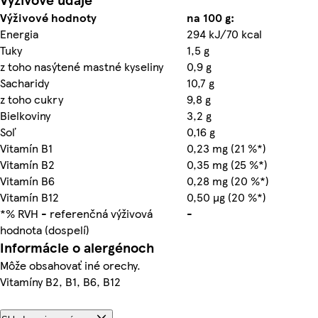
Výživové hodnoty
na 100 g:
Energia
294 kJ/70 kcal
Tuky
1,5 g
z toho nasýtené mastné kyseliny
0,9 g
Sacharidy
10,7 g
z toho cukry
9,8 g
Bielkoviny
3,2 g
Soľ
0,16 g
Vitamín B1
0,23 mg (21 %*)
Vitamín B2
0,35 mg (25 %*)
Vitamín B6
0,28 mg (20 %*)
Vitamín B12
0,50 µg (20 %*)
*% RVH - referenčná výživová
-
hodnota (dospelí)
Informácie o alergénoch
Môže obsahovať iné orechy.
Vitamíny B2, B1, B6, B12