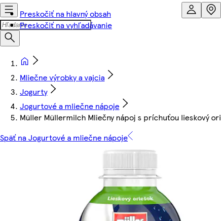
Preskočiť na hlavný obsah
Preskočiť na vyhľadávanie
Mliečne výrobky a vajcia
Jogurty
Jogurtové a mliečne nápoje
Müller Müllermilch Mliečny nápoj s príchuťou lieskový or
Späť na Jogurtové a mliečne nápoje