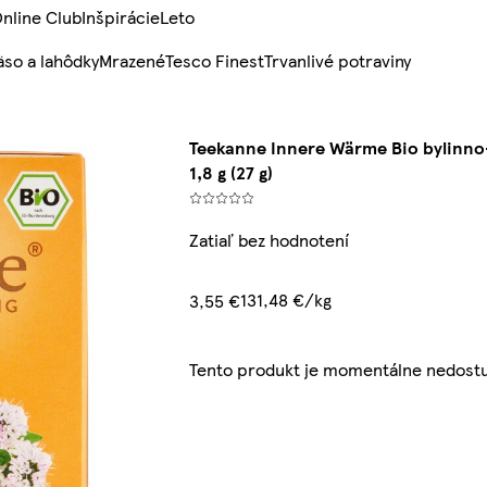
nline Club
Inšpirácie
Leto
so a lahôdky
Mrazené
Tesco Finest
Trvanlivé potraviny
Teekanne Innere Wärme Bio bylinno-
1,8 g (27 g)
Zatiaľ bez hodnotení
131,48 €/kg
3,55 €
Tento produkt je momentálne nedost