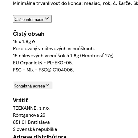
Minimálna trvanlivosť do konca: mesiac, rok, č. šarže. S
Ďalšie informácie
Čistý obsah
15 x 1.8g ℮
Porciovaný v nálevových vrecúškach.
15 nálevových vrecúšok á 1,8g (Hmotnosť 27g).
EU Organický - PL-EKO-05.
FSC - Mix - FSC® C104006.
Kontaktná adresa
Vrátiť
TEEKANNE, s.r.o.
Röntgenova 26
851 01 Bratislava
Slovenská republika
Adresa distribútora