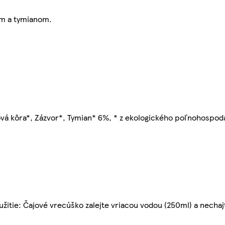
om a tymianom.
ová kôra*, Zázvor*, Tymian* 6%, * z ekologického poľnohospod
itie: Čajové vrecúško zalejte vriacou vodou (250ml) a nechajt