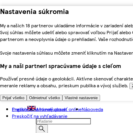
Nastavenia súkromia
My a našich 18 partnerov ukladáme informácie v zariadení ale
Svoj súhlas môžete udeliť alebo spravovať voľbou Prijať aleb
partnerom a neovplyvnia údaje o prehliadaní. Vaše rozhodnu
Svoje nastavenia súhlasu môžete zmeniť kliknutím na Nastaven
My a naši partneri spracúvame údaje s cieľom
Používať presné údaje o geolokácii. Aktívne skenovať charakter
meranie reklamy a obsahu, prieskum publika a vývoj služieb.
Prijať všetko
Odmietnuť všetko
Vlastné nastavenie
Preskočiť na hlavný obsah
English
Ako nakupovať online
Nápoveda
Preskočiť na vyhľadávanie