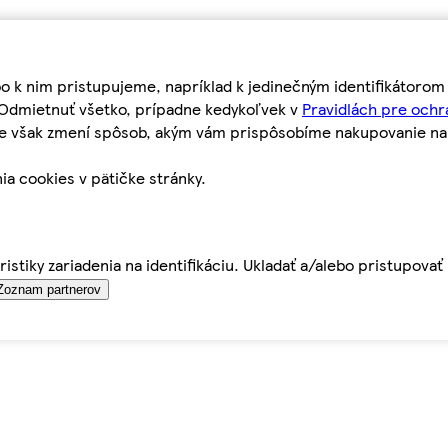
bo k nim pristupujeme, napríklad k jedinečným identifikátoro
o Odmietnuť všetko, prípadne kedykoľvek v
Pravidlách pre ochr
tie však zmení spôsob, akým vám prispôsobíme nakupovanie n
ia cookies v pätičke stránky.
istiky zariadenia na identifikáciu. Ukladať a/alebo pristupova
Zoznam partnerov