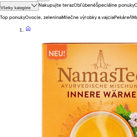
Nakupujte teraz
Obľúbené
Špeciálne ponuky
O
Všetky kategórie
Top ponuky
Ovocie, zelenina
Mliečne výrobky a vajcia
Pekáreň
Mä