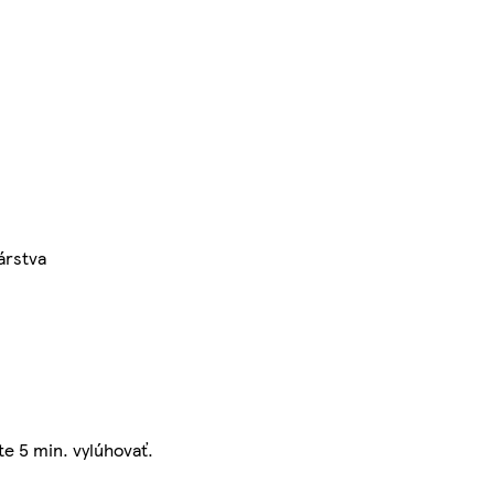
árstva
e 5 min. vylúhovať.