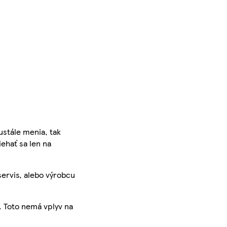
ustále menia, tak
iehať sa len na
servis, alebo výrobcu
. Toto nemá vplyv na