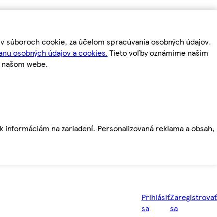
m v súboroch cookie, za účelom spracúvania osobných údajov.
anu osobných údajov a cookies.
Tieto voľby oznámime našim
a našom webe.
ť k informáciám na zariadení. Personalizovaná reklama a obsah,
Prihlásiť
Zaregistrovať
sa
sa