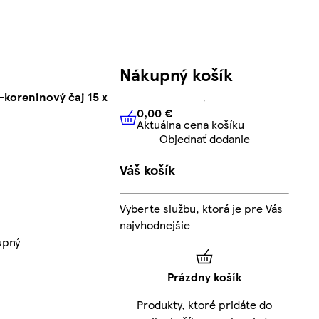
Nákupný košík
koreninový čaj 15 x
0,00 €
Aktuálna cena košíku
0,00 €
Aktuálna cena košíku
Objednať dodanie
Váš košík
Vyberte službu, ktorá je pre Vás
najvhodnejšie
upný
Prázdny košík
Produkty, ktoré pridáte do