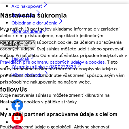
Ako nakupovať
Nastavenia súkromia
Registrácia
Objednanie doručenia
My a našich 18 partnerov ukladáme informácie v zariadení
Moje obľúbené
alebo k nim pristupujeme, napríklad k jedinečným
identifikátorom v súboroch cookie, za účelom spracúvania
Kontaktujte nás
osobných údajov. Svoj súhlas môžete udeliť alebo spravovať
voľbou Prijať alebo Odmietnuť všetko, prípadne kedykoľvek v
Tesco.sk
Pravidlách pre ochranu osobných údajov a cookies.
Tieto
Zákaznícka linka - 0800222333
voľby oznámime našim partnerom a neovplyvnia údaje o
Výber obchodu
prehliadaní. Vaše rozhodnutie však zmení spôsob, akým vám
prispôsobíme nakupovanie na našom webe.
followUs
Svoje nastavenia súhlasu môžete zmeniť kliknutím na
Nastavenia cookies v pätičke stránky.
My a naši partneri spracúvame údaje s cieľom
Používať presné údaje o geolokácii. Aktívne skenovať