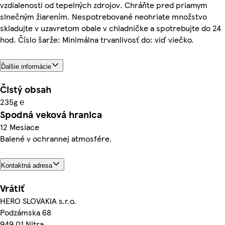
vzdialenosti od tepelných zdrojov. Chráňte pred priamym
slnečným žiarením. Nespotrebované neohriate množstvo
skladujte v uzavretom obale v chladničke a spotrebujte do 24
hod. Číslo šarže: Minimálna trvanlivosť do: viď viečko.
Ďalšie informácie
Čistý obsah
235g ℮
Spodná veková hranica
12 Mesiace
Balené v ochrannej atmosfére.
Kontaktná adresa
Vrátiť
HERO SLOVAKIA s.r.o.
Podzámska 68
949 01 Nitra