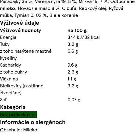
Paradajky 35 %, Varená ryža 19, 5 %, Mrkva 15, 7 %, Odtučnené
mlieko
, Hovädzie mäso 8 %, Cibuľa, Repkový olej, Ryžová
múka, Tymian 0, 02 %, Biele korenie
Výživové údaje
Výživové hodnoty
na 100 g:
Energia
344 kJ/82 kcal
Tuky
3,2 g
z toho nasýtené mastné
0,6 g
kyseliny
Sacharidy
9,6 g
z toho cukry
2,3 g
Vláknina
1,1 g
Bielkoviny (rastlinné,
3,2 g
živočíšne)
Soľ
0,07 g
Kategória
Bez prídavku soli
Informácie o alergénoch
Obsahuje: Mlieko