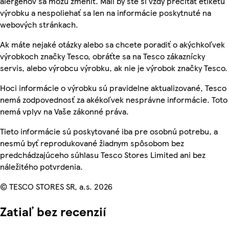
alergénov sa môžu zmeniť. Mali by ste si vždy prečítať etiketu
výrobku a nespoliehať sa len na informácie poskytnuté na
webových stránkach.
Ak máte nejaké otázky alebo sa chcete poradiť o akýchkoľvek
výrobkoch značky Tesco, obráťte sa na Tesco zákaznícky
servis, alebo výrobcu výrobku, ak nie je výrobok značky Tesco.
Hoci informácie o výrobku sú pravidelne aktualizované, Tesco
nemá zodpovednosť za akékoľvek nesprávne informácie. Toto
nemá vplyv na Vaše zákonné práva.
Tieto informácie sú poskytované iba pre osobnú potrebu, a
nesmú byť reprodukované žiadnym spôsobom bez
predchádzajúceho súhlasu Tesco Stores Limited ani bez
náležitého potvrdenia.
© TESCO STORES SR, a.s. 2026
Zatiaľ bez recenzií