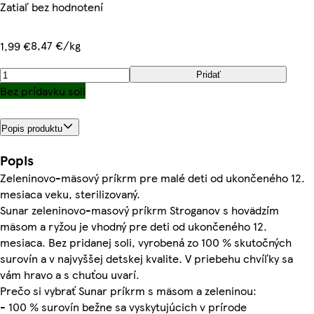
Zatiaľ bez hodnotení
8,47 €/kg
1,99 €
Pridať
Bez prídavku soli
Popis produktu
Popis
Zeleninovo-mäsový príkrm pre malé deti od ukončeného 12.
mesiaca veku, sterilizovaný.
Sunar zeleninovo-masový príkrm Stroganov s hovädzím
mäsom a ryžou je vhodný pre deti od ukončeného 12.
mesiaca. Bez pridanej soli, vyrobená zo 100 % skutočných
surovín a v najvyššej detskej kvalite. V priebehu chvíľky sa
vám hravo a s chuťou uvarí.
Prečo si vybrať Sunar príkrm s mäsom a zeleninou:
- 100 % surovín bežne sa vyskytujúcich v prírode