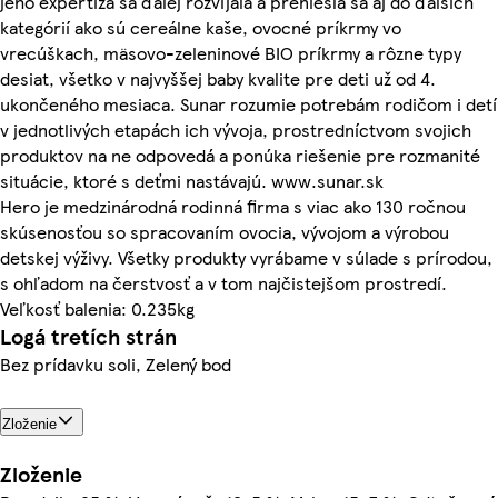
jeho expertíza sa ďalej rozvíjala a preniesla sa aj do ďalších
kategórií ako sú cereálne kaše, ovocné príkrmy vo
vrecúškach, mäsovo-zeleninové BIO príkrmy a rôzne typy
desiat, všetko v najvyššej baby kvalite pre deti už od 4.
ukončeného mesiaca. Sunar rozumie potrebám rodičom i detí
v jednotlivých etapách ich vývoja, prostredníctvom svojich
produktov na ne odpovedá a ponúka riešenie pre rozmanité
situácie, ktoré s deťmi nastávajú. www.sunar.sk
Hero je medzinárodná rodinná firma s viac ako 130 ročnou
skúsenosťou so spracovaním ovocia, vývojom a výrobou
detskej výživy. Všetky produkty vyrábame v súlade s prírodou,
s ohľadom na čerstvosť a v tom najčistejšom prostredí.
Veľkosť balenia: 0.235kg
Logá tretích strán
Bez prídavku soli, Zelený bod
Zloženie
Zloženie