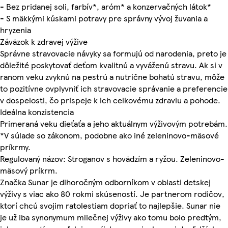
- Bez pridanej soli, farbív*, aróm* a konzervačných látok*
- S mäkkými kúskami potravy pre správny vývoj žuvania a
hryzenia
Záväzok k zdravej výžive
Správne stravovacie návyky sa formujú od narodenia, preto je
dôležité poskytovať deťom kvalitnú a vyváženú stravu. Ak si v
ranom veku zvyknú na pestrú a nutrične bohatú stravu, môže
to pozitívne ovplyvniť ich stravovacie správanie a preferencie
v dospelosti, čo prispeje k ich celkovému zdraviu a pohode.
Ideálna konzistencia
Primeraná veku dieťaťa a jeho aktuálnym výživovým potrebám.
*V súlade so zákonom, podobne ako iné zeleninovo-mäsové
príkrmy.
Regulovaný názov: Stroganov s hovädzím a ryžou. Zeleninovo-
mäsový príkrm.
Značka Sunar je dlhoročným odborníkom v oblasti detskej
výživy s viac ako 80 rokmi skúseností. Je partnerom rodičov,
ktorí chcú svojim ratolestiam dopriať to najlepšie. Sunar nie
je už iba synonymum mliečnej výživy ako tomu bolo predtým,