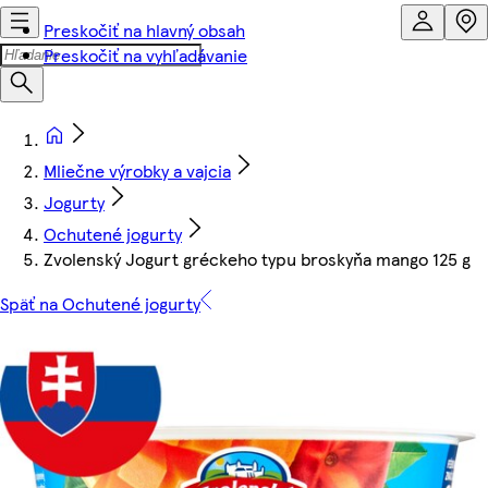
Preskočiť na hlavný obsah
Preskočiť na vyhľadávanie
Mliečne výrobky a vajcia
Jogurty
Ochutené jogurty
Zvolenský Jogurt gréckeho typu broskyňa mango 125 g
Späť na Ochutené jogurty