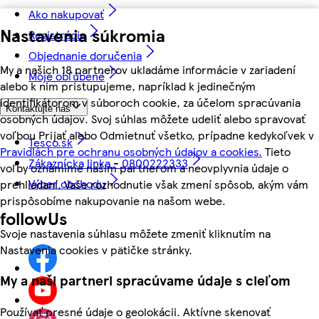
Ako nakupovať
Nastavenia súkromia
Registrácia
Objednanie doručenia
My a našich 18 partnerov ukladáme informácie v zariadení
Moje obľúbené
alebo k nim pristupujeme, napríklad k jedinečným
identifikátorom v súboroch cookie, za účelom spracúvania
Kontaktujte nás
osobných údajov. Svoj súhlas môžete udeliť alebo spravovať
voľbou Prijať alebo Odmietnuť všetko, prípadne kedykoľvek v
Tesco.sk
Pravidlách pre ochranu osobných údajov a cookies.
Tieto
Zákaznícka linka - 0800222333
voľby oznámime našim partnerom a neovplyvnia údaje o
Výber obchodu
prehliadaní. Vaše rozhodnutie však zmení spôsob, akým vám
prispôsobíme nakupovanie na našom webe.
followUs
Svoje nastavenia súhlasu môžete zmeniť kliknutím na
Nastavenia cookies v pätičke stránky.
My a naši partneri spracúvame údaje s cieľom
Používať presné údaje o geolokácii. Aktívne skenovať