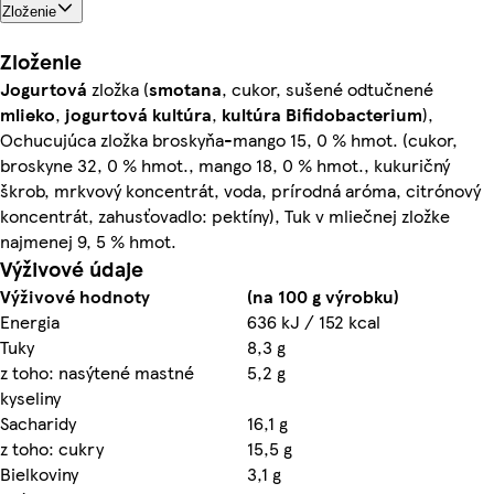
Zloženie
Zloženie
Jogurtová
zložka (
smotana
, cukor, sušené odtučnené
mlieko
,
jogurtová
kultúra
,
kultúra Bifidobacterium
),
Ochucujúca zložka broskyňa-mango 15, 0 % hmot. (cukor,
broskyne 32, 0 % hmot., mango 18, 0 % hmot., kukuričný
škrob, mrkvový koncentrát, voda, prírodná aróma, citrónový
koncentrát, zahusťovadlo: pektíny), Tuk v mliečnej zložke
najmenej 9, 5 % hmot.
Výživové údaje
Výživové hodnoty
(na 100 g výrobku)
Energia
636 kJ / 152 kcal
Tuky
8,3 g
z toho: nasýtené mastné
5,2 g
kyseliny
Sacharidy
16,1 g
z toho: cukry
15,5 g
Bielkoviny
3,1 g