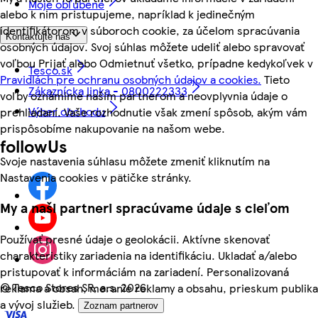
Moje obľúbené
alebo k nim pristupujeme, napríklad k jedinečným
identifikátorom v súboroch cookie, za účelom spracúvania
Kontaktujte nás
osobných údajov. Svoj súhlas môžete udeliť alebo spravovať
voľbou Prijať alebo Odmietnuť všetko, prípadne kedykoľvek v
Tesco.sk
Pravidlách pre ochranu osobných údajov a cookies.
Tieto
Zákaznícka linka - 0800222333
voľby oznámime našim partnerom a neovplyvnia údaje o
Výber obchodu
prehliadaní. Vaše rozhodnutie však zmení spôsob, akým vám
prispôsobíme nakupovanie na našom webe.
followUs
Svoje nastavenia súhlasu môžete zmeniť kliknutím na
Nastavenia cookies v pätičke stránky.
My a naši partneri spracúvame údaje s cieľom
Používať presné údaje o geolokácii. Aktívne skenovať
charakteristiky zariadenia na identifikáciu. Ukladať a/alebo
pristupovať k informáciám na zariadení. Personalizovaná
©
Tesco Stores SR, a.s. 2026
reklama a obsah, meranie reklamy a obsahu, prieskum publika
a vývoj služieb.
Zoznam partnerov