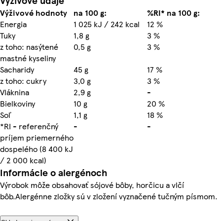
Výživové údaje
Výživové hodnoty
na 100 g:
%RI* na 100 g:
Energia
1 025 kJ / 242 kcal
12 %
Tuky
1,8 g
3 %
z toho: nasýtené
0,5 g
3 %
mastné kyseliny
Sacharidy
45 g
17 %
z toho: cukry
3,0 g
3 %
Vláknina
2,9 g
-
Bielkoviny
10 g
20 %
Soľ
1,1 g
18 %
*RI - referenčný
-
-
príjem priemerného
dospelého (8 400 kJ
/ 2 000 kcal)
Informácie o alergénoch
Výrobok môže obsahovať sójové bôby, horčicu a vlčí
bôb.Alergénne zložky sú v zložení vyznačené tučným písmom.