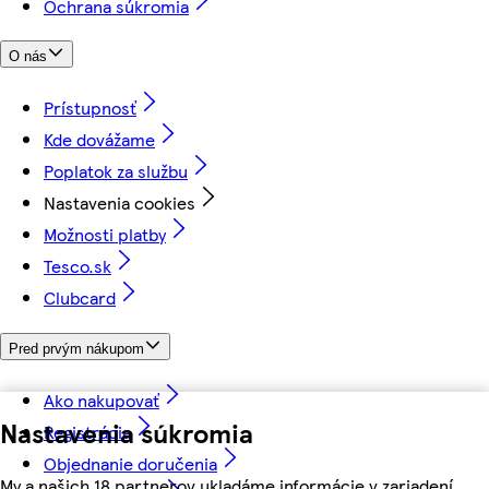
Ochrana súkromia
O nás
Prístupnosť
Kde dovážame
Poplatok za službu
Nastavenia cookies
Možnosti platby
Tesco.sk
Clubcard
Pred prvým nákupom
Ako nakupovať
Nastavenia súkromia
Registrácia
Objednanie doručenia
My a našich 18 partnerov ukladáme informácie v zariadení