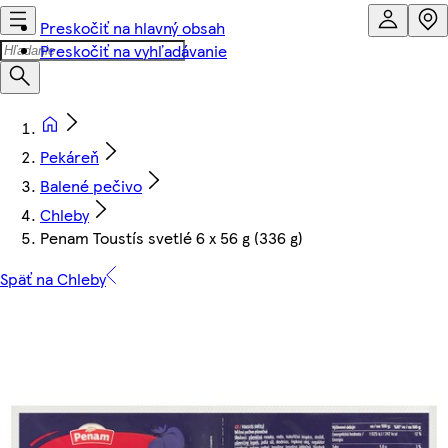
Preskočiť na hlavný obsah
Preskočiť na vyhľadávanie
Pekáreň
Balené pečivo
Chleby
Penam Toustís svetlé 6 x 56 g (336 g)
Späť na Chleby