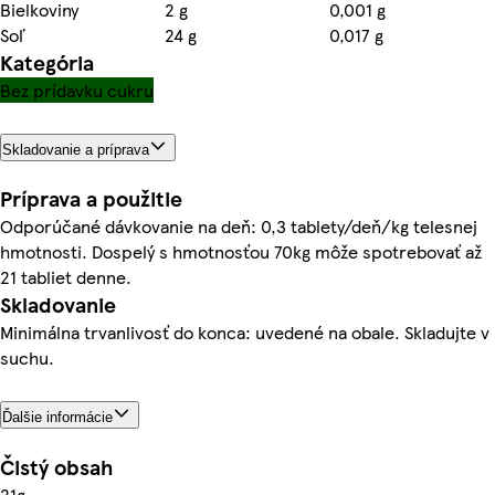
Bielkoviny
2 g
0,001 g
Soľ
24 g
0,017 g
Kategória
Bez prídavku cukru
Skladovanie a príprava
Príprava a použitie
Odporúčané dávkovanie na deň: 0,3 tablety/deň/kg telesnej
hmotnosti. Dospelý s hmotnosťou 70kg môže spotrebovať až
21 tabliet denne.
Skladovanie
Minimálna trvanlivosť do konca: uvedené na obale. Skladujte v
suchu.
Ďalšie informácie
Čistý obsah
21g