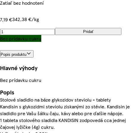
Zatiaľ bez hodnotení
342,38 €/kg
7,19 €
Pridať
Bez prídavku cukru
Popis produktu
Hlavné výhody
Bez prídavku cukru
Popis
Stolové sladidlo na báze glykozidov steviolu - tablety
Kandisin s glykozidmi steviolu ziskanými zo stévie. Kandisin je
sladidlo pre Vašu šálku čaju, kávy alebo pre ďalšie nápoje.
1 tableta stolového sladidla KANDISIN zodpovedá cca jednej
čajovej lyžičke (4g) cukru.