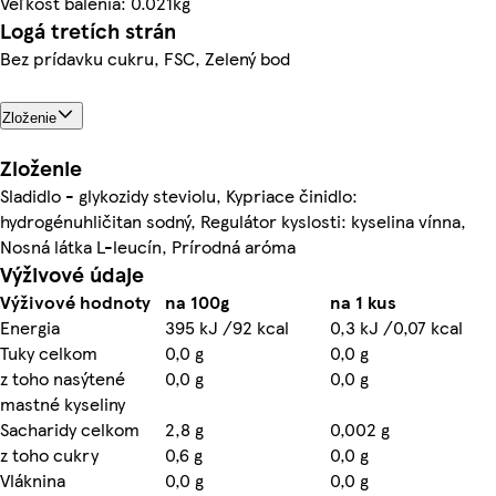
Veľkosť balenia: 0.021kg
Logá tretích strán
Bez prídavku cukru, FSC, Zelený bod
Zloženie
Zloženie
Sladidlo - glykozidy steviolu, Kypriace činidlo:
hydrogénuhličitan sodný, Regulátor kyslosti: kyselina vínna,
Nosná látka L-leucín, Prírodná aróma
Výživové údaje
Výživové hodnoty
na 100g
na 1 kus
Energia
395 kJ /92 kcal
0,3 kJ /0,07 kcal
Tuky celkom
0,0 g
0,0 g
z toho nasýtené
0,0 g
0,0 g
mastné kyseliny
Sacharidy celkom
2,8 g
0,002 g
z toho cukry
0,6 g
0,0 g
Vláknina
0,0 g
0,0 g