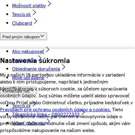
Možnosti platby
Tesco.sk
Clubcard
Pred prvým nákupom
Ako nakupovať
Nastavenia súkromia
Registrácia
Objednanie doručenia
My a našich 18 partnerov ukladáme informácie v zariadení
Moje obľúbené
alebo k nim pristupujeme, napríklad k jedinečným
identifikátorom v súboroch cookie, za účelom spracúvania
Kontaktujte nás
osobných údajov. Svoj súhlas môžete udeliť alebo spravovať
voľbou Prijať alebo Odmietnuť všetko, prípadne kedykoľvek v
Tesco.sk
Pravidlách pre ochranu osobných údajov a cookies.
Tieto
Zákaznícka linka - 0800222333
voľby oznámime našim partnerom a neovplyvnia údaje o
Výber obchodu
prehliadaní. Vaše rozhodnutie však zmení spôsob, akým vám
prispôsobíme nakupovanie na našom webe.