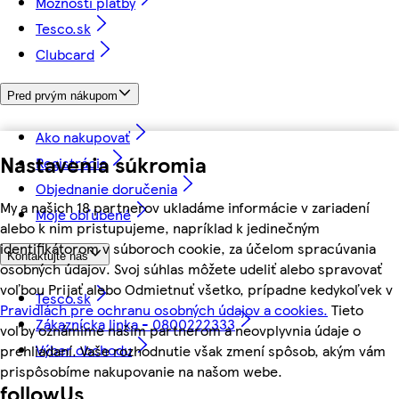
Možnosti platby
Tesco.sk
Clubcard
Pred prvým nákupom
Ako nakupovať
Nastavenia súkromia
Registrácia
Objednanie doručenia
My a našich 18 partnerov ukladáme informácie v zariadení
Moje obľúbené
alebo k nim pristupujeme, napríklad k jedinečným
identifikátorom v súboroch cookie, za účelom spracúvania
Kontaktujte nás
osobných údajov. Svoj súhlas môžete udeliť alebo spravovať
voľbou Prijať alebo Odmietnuť všetko, prípadne kedykoľvek v
Tesco.sk
Pravidlách pre ochranu osobných údajov a cookies.
Tieto
Zákaznícka linka - 0800222333
voľby oznámime našim partnerom a neovplyvnia údaje o
Výber obchodu
prehliadaní. Vaše rozhodnutie však zmení spôsob, akým vám
prispôsobíme nakupovanie na našom webe.
followUs