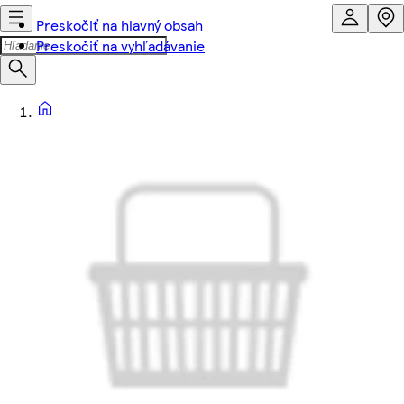
Preskočiť na hlavný obsah
Preskočiť na vyhľadávanie