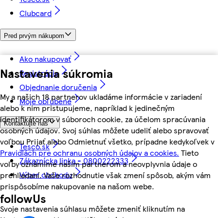
Clubcard
Pred prvým nákupom
Ako nakupovať
Nastavenia súkromia
Registrácia
Objednanie doručenia
My a našich 18 partnerov ukladáme informácie v zariadení
Moje obľúbené
alebo k nim pristupujeme, napríklad k jedinečným
identifikátorom v súboroch cookie, za účelom spracúvania
Kontaktujte nás
osobných údajov. Svoj súhlas môžete udeliť alebo spravovať
voľbou Prijať alebo Odmietnuť všetko, prípadne kedykoľvek v
Tesco.sk
Pravidlách pre ochranu osobných údajov a cookies.
Tieto
Zákaznícka linka - 0800222333
voľby oznámime našim partnerom a neovplyvnia údaje o
Výber obchodu
prehliadaní. Vaše rozhodnutie však zmení spôsob, akým vám
prispôsobíme nakupovanie na našom webe.
followUs
Svoje nastavenia súhlasu môžete zmeniť kliknutím na