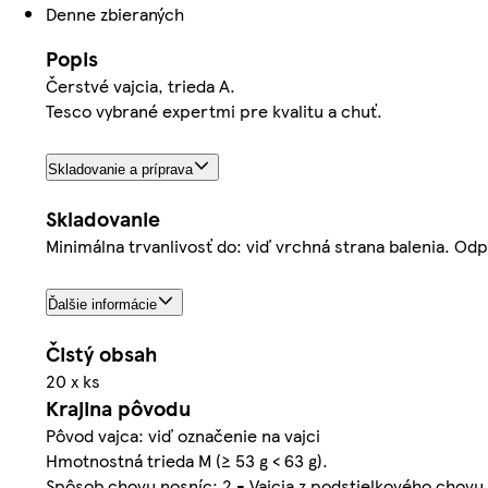
Denne zbieraných
Popis
Čerstvé vajcia, trieda A.
Tesco vybrané expertmi pre kvalitu a chuť.
Skladovanie a príprava
Skladovanie
Minimálna trvanlivosť do: viď vrchná strana balenia. Od
Ďalšie informácie
Čistý obsah
20 x ks
Krajina pôvodu
Pôvod vajca: viď označenie na vajci
Hmotnostná trieda M (≥ 53 g < 63 g).
Spôsob chovu nosníc: 2 - Vajcia z podstielkového chovu