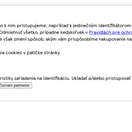
bo k nim pristupujeme, napríklad k jedinečným identifikátoro
o Odmietnuť všetko, prípadne kedykoľvek v
Pravidlách pre ochr
tie však zmení spôsob, akým vám prispôsobíme nakupovanie n
ia cookies v pätičke stránky.
istiky zariadenia na identifikáciu. Ukladať a/alebo pristupova
Zoznam partnerov