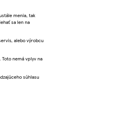
ustále menia, tak
iehať sa len na
servis, alebo výrobcu
. Toto nemá vplyv na
ádzajúceho súhlasu