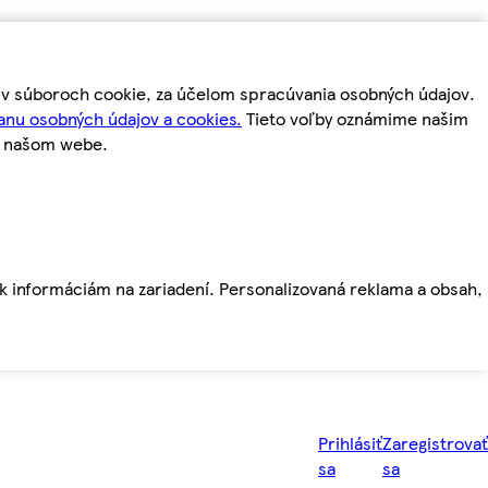
m v súboroch cookie, za účelom spracúvania osobných údajov.
anu osobných údajov a cookies.
Tieto voľby oznámime našim
a našom webe.
ť k informáciám na zariadení. Personalizovaná reklama a obsah,
Prihlásiť
Zaregistrovať
sa
sa