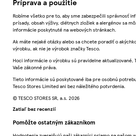
Príprava a použitie
Robíme všetko pre to, aby sme zabezpečili správnosť inf
prísady, obsah výživy, diétnych zložiek a alergénov sa mô
informácie poskytnuté na webových stránkach.
Ak máte nejaké otázky alebo sa chcete poradiť o akýchko
výrobku, ak nie je výrobok značky Tesco.
Hoci informácie o výrobku sú pravidelne aktualizované
Vaše zákonné práva.
Tieto informácie sú poskytované iba pre osobnú potre
Tesco Stores Limited ani bez náležitého potvrdenia.
© TESCO STORES SR, a.s. 2026
Zatiaľ bez recenzií
Pomôžte ostatným zákazníkom
Hodnotenia zverejňujú naši zákazníci priamo na našom 