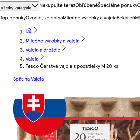
Nakupujte teraz
Obľúbené
Špeciálne ponuky
O
Všetky kategórie
Top ponuky
Ovocie, zelenina
Mliečne výrobky a vajcia
Pekáreň
Mä
Mliečne výrobky a vajcia
Vajcia a droždie
Vajcia
Tesco Čerstvé vajcia z podstielky M 20 ks
Späť na Vajcia