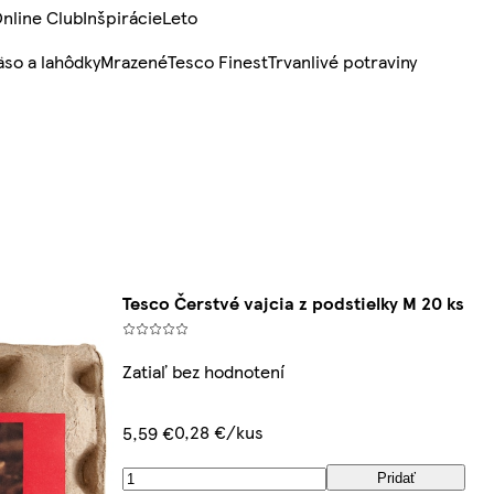
nline Club
Inšpirácie
Leto
so a lahôdky
Mrazené
Tesco Finest
Trvanlivé potraviny
Tesco Čerstvé vajcia z podstielky M 20 ks
Zatiaľ bez hodnotení
0,28 €/kus
5,59 €
Pridať