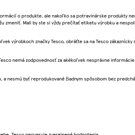
ormácií o produkte, ale nakoľko sa potravinárske produkty ne
žu zmeniť. Mali by ste si vždy prečítať etiketu výrobku a nespol
ľvek výrobkoch značky Tesco, obráťte sa na Tesco zákaznícky 
, Tesco nemá zodpovednosť za akékoľvek nesprávne informácie
bu, a nesmú byť reprodukované žiadnym spôsobom bez predch
webe. Tesco neoveruje zverejnené hodnotenia.