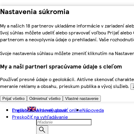
Nastavenia súkromia
My a našich 18 partnerov ukladáme informácie v zariadení ale
Svoj súhlas môžete udeliť alebo spravovať voľbou Prijať aleb
partnerom a neovplyvnia údaje o prehliadaní. Vaše rozhodnu
Svoje nastavenia súhlasu môžete zmeniť kliknutím na Nastaven
My a naši partneri spracúvame údaje s cieľom
Používať presné údaje o geolokácii. Aktívne skenovať charakter
meranie reklamy a obsahu, prieskum publika a vývoj služieb.
Prijať všetko
Odmietnuť všetko
Vlastné nastavenie
Preskočiť na hlavný obsah
English
Ako nakupovať online
Nápoveda
Preskočiť na vyhľadávanie