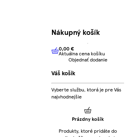
Nákupný košík
0,00 €
Aktuálna cena košíku
0,00 €
Aktuálna cena košíku
Objednať dodanie
Váš košík
Vyberte službu, ktorá je pre Vás
najvhodnejšie
Prázdny košík
Produkty, ktoré pridáte do