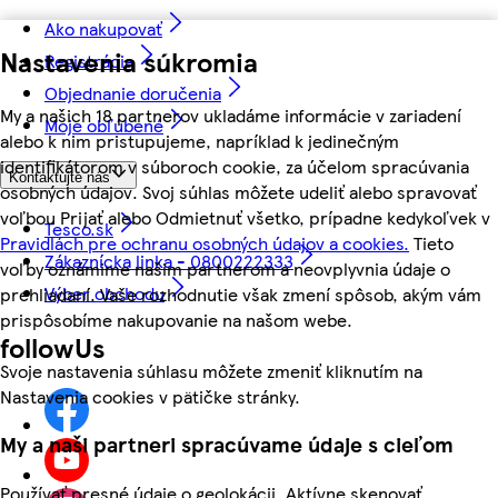
Ako nakupovať
Nastavenia súkromia
Registrácia
Objednanie doručenia
My a našich 18 partnerov ukladáme informácie v zariadení
Moje obľúbené
alebo k nim pristupujeme, napríklad k jedinečným
identifikátorom v súboroch cookie, za účelom spracúvania
Kontaktujte nás
osobných údajov. Svoj súhlas môžete udeliť alebo spravovať
voľbou Prijať alebo Odmietnuť všetko, prípadne kedykoľvek v
Tesco.sk
Pravidlách pre ochranu osobných údajov a cookies.
Tieto
Zákaznícka linka - 0800222333
voľby oznámime našim partnerom a neovplyvnia údaje o
Výber obchodu
prehliadaní. Vaše rozhodnutie však zmení spôsob, akým vám
prispôsobíme nakupovanie na našom webe.
followUs
Svoje nastavenia súhlasu môžete zmeniť kliknutím na
Nastavenia cookies v pätičke stránky.
My a naši partneri spracúvame údaje s cieľom
Používať presné údaje o geolokácii. Aktívne skenovať