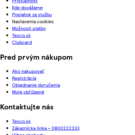
Prístupnosť
Kde dovážame
Poplatok za službu
Nastavenia cookies
Možnosti platby
Tesco.sk
Clubcard
Pred prvým nákupom
Ako nakupovať
Registrácia
Objednanie doručenia
Moje obľúbené
Kontaktujte nás
Tesco.sk
Zákaznícka linka - 0800222333
Výber obchodu