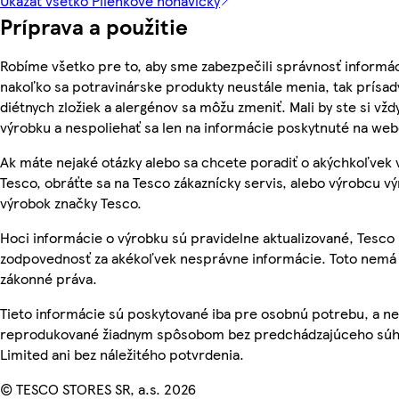
Ukázať všetko Plienkové nohavičky
Príprava a použitie
Robíme všetko pre to, aby sme zabezpečili správnosť informác
nakoľko sa potravinárske produkty neustále menia, tak prísady
diétnych zložiek a alergénov sa môžu zmeniť. Mali by ste si vžd
výrobku a nespoliehať sa len na informácie poskytnuté na we
Ak máte nejaké otázky alebo sa chcete poradiť o akýchkoľvek
Tesco, obráťte sa na Tesco zákaznícky servis, alebo výrobcu vý
výrobok značky Tesco.
Hoci informácie o výrobku sú pravidelne aktualizované, Tesc
zodpovednosť za akékoľvek nesprávne informácie. Toto nemá 
zákonné práva.
Tieto informácie sú poskytované iba pre osobnú potrebu, a n
reprodukované žiadnym spôsobom bez predchádzajúceho súhl
Limited ani bez náležitého potvrdenia.
© TESCO STORES SR, a.s. 2026