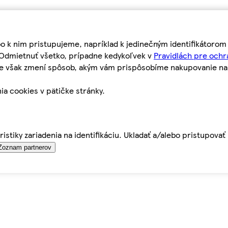
bo k nim pristupujeme, napríklad k jedinečným identifikátoro
o Odmietnuť všetko, prípadne kedykoľvek v
Pravidlách pre ochr
tie však zmení spôsob, akým vám prispôsobíme nakupovanie n
ia cookies v pätičke stránky.
istiky zariadenia na identifikáciu. Ukladať a/alebo pristupova
Zoznam partnerov