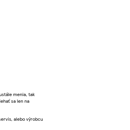
ustále menia, tak
iehať sa len na
servis, alebo výrobcu