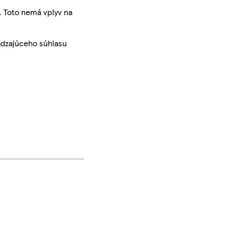
. Toto nemá vplyv na
ádzajúceho súhlasu