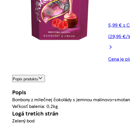
5,99 € s 
(29,95 €/k
Cena je pl
Popis produktu
Popis
Bonbony z mliečnej čokolády s jemnou malinovo-smotan
Veľkosť balenia: 0.2kg
Logá tretích strán
Zelený bod