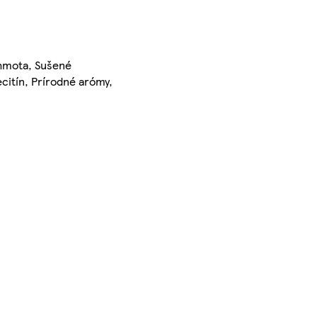
 hmota, Sušené
ecitín, Prírodné arómy,