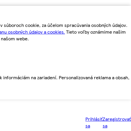
m v súboroch cookie, za účelom spracúvania osobných údajov.
anu osobných údajov a cookies.
Tieto voľby oznámime našim
a našom webe.
ť k informáciám na zariadení. Personalizovaná reklama a obsah,
Prihlásiť
Zaregistrovať
sa
sa