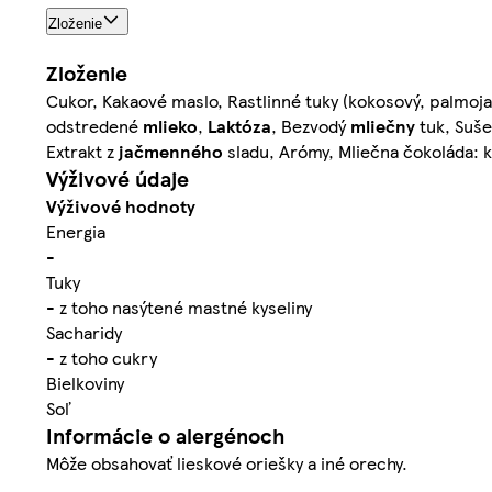
Zloženie
Zloženie
Cukor, Kakaové maslo, Rastlinné tuky (kokosový, palmo
odstredené
mlieko
,
Laktóza
, Bezvodý
mliečny
tuk, Suš
Extrakt z
jačmenného
sladu, Arómy, Mliečna čokoláda: 
Výživové údaje
Výživové hodnoty
Energia
-
Tuky
- z toho nasýtené mastné kyseliny
Sacharidy
- z toho cukry
Bielkoviny
Soľ
Informácie o alergénoch
Môže obsahovať lieskové oriešky a iné orechy.