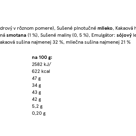
jadrový v rôznom pomere), Sušené plnotučné
mlieko
, Kakaová
ená
smotana
(1 %), Sušené maliny (0, 5 %), Emulgátor:
sójový
l
kakaová sušina najmenej 32 %, mliečna sušina najmenej 21 %
na 100 g:
2582 kJ/
622 kcal
47 g
34 g
43 g
42 g
5,2 g
0,20 g