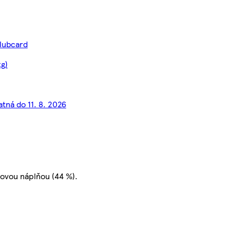
Clubcard
g)
atná do 11. 8. 2026
ovou náplňou (44 %).