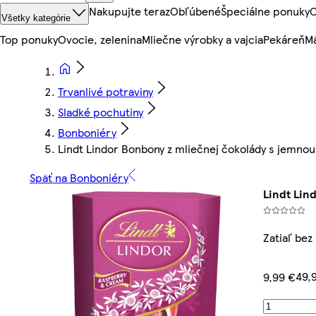
Nakupujte teraz
Obľúbené
Špeciálne ponuky
O
Všetky kategórie
Top ponuky
Ovocie, zelenina
Mliečne výrobky a vajcia
Pekáreň
Mä
Trvanlivé potraviny
Sladké pochutiny
Bonboniéry
Lindt Lindor Bonbony z mliečnej čokolády s jemn
Späť na Bonboniéry
Lindt Lin
Zatiaľ bez
49,
9,99 €