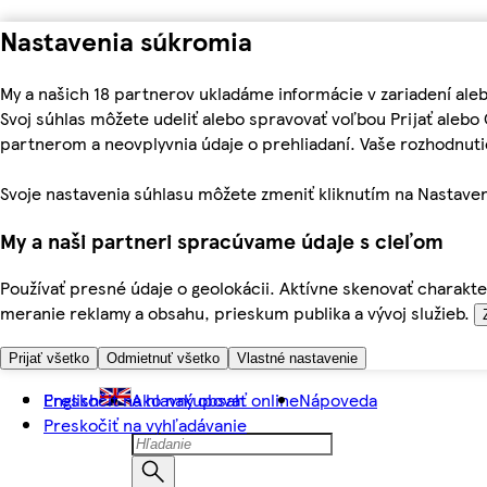
Nastavenia súkromia
My a našich 18 partnerov ukladáme informácie v zariadení ale
Svoj súhlas môžete udeliť alebo spravovať voľbou Prijať aleb
partnerom a neovplyvnia údaje o prehliadaní. Vaše rozhodnu
Svoje nastavenia súhlasu môžete zmeniť kliknutím na Nastaven
My a naši partneri spracúvame údaje s cieľom
Používať presné údaje o geolokácii. Aktívne skenovať charakter
meranie reklamy a obsahu, prieskum publika a vývoj služieb.
Prijať všetko
Odmietnuť všetko
Vlastné nastavenie
Preskočiť na hlavný obsah
English
Ako nakupovať online
Nápoveda
Preskočiť na vyhľadávanie