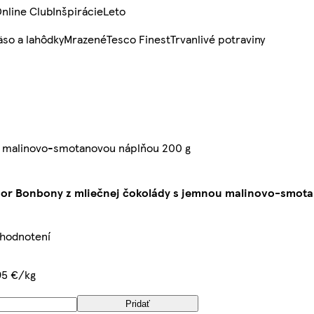
nline Club
Inšpirácie
Leto
so a lahôdky
Mrazené
Tesco Finest
Trvanlivé potraviny
ou malinovo-smotanovou náplňou 200 g
dor Bonbony z mliečnej čokolády s jemnou malinovo-smot
 hodnotení
95 €/kg
Pridať