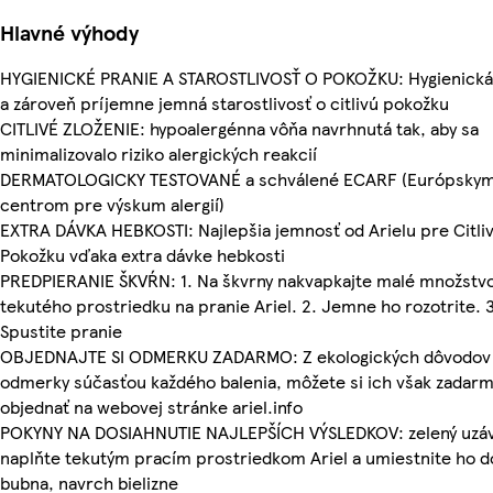
Hlavné výhody
HYGIENICKÉ PRANIE A STAROSTLIVOSŤ O POKOŽKU: Hygienická 
a zároveň príjemne jemná starostlivosť o citlivú pokožku
CITLIVÉ ZLOŽENIE: hypoalergénna vôňa navrhnutá tak, aby sa
minimalizovalo riziko alergických reakcií
DERMATOLOGICKY TESTOVANÉ a schválené ECARF (Európsky
centrom pre výskum alergií)
EXTRA DÁVKA HEBKOSTI: Najlepšia jemnosť od Arielu pre Citli
Pokožku vďaka extra dávke hebkosti
PREDPIERANIE ŠKVŔN: 1. Na škvrny nakvapkajte malé množstv
tekutého prostriedku na pranie Ariel. 2. Jemne ho rozotrite. 3
Spustite pranie
OBJEDNAJTE SI ODMERKU ZADARMO: Z ekologických dôvodov 
odmerky súčasťou každého balenia, môžete si ich však zadar
objednať na webovej stránke ariel.info
POKYNY NA DOSIAHNUTIE NAJLEPŠÍCH VÝSLEDKOV: zelený uzá
naplňte tekutým pracím prostriedkom Ariel a umiestnite ho d
bubna, navrch bielizne