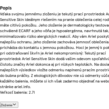
Popis
Vďaka svojmu jemnému zloženiu je tekutý prací prostriedok Ar
Sensitive Skin ideálnym riešením na pranie oblečenia celej rodi
máte citlivú pokožku. Jeho zloženie je dermatologicky testova
schválené ECARF a jeho vôňa je hypoalergénna, navrhnutá tak,
minimalizovalo riziko alergických reakcií. Aby vám Ariel poskyt
najlepšiu ochranu, jeho zloženie zachováva jemnosť oblečenia
prichádza do kontaktu s jemnou pokožkou. Hoci je jemný k po
pri odstraňovaní škvŕn je Ariel nekompromisný: Tekutý prací
prostriedok Ariel Sensitive Skin dodá vašim odevom spoľahliv
čistotu značky Ariel dokonca aj pri nízkych teplotách. Na dosi
najlepších výsledkov vložte odmerku naplnenú pracím prost
do bubna práčky. Z ekologických dôvodov nie sú odmerky súč
každého balenia, môžete si ich však zadarmo objednať na web
stránke ariel.info.
Veľkosť balenia: 2.7l
Zloženie