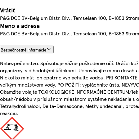
Vrátiť
P&G DCE BV-Belgium Distr. Div., Temselaan 100, B-1853 Stro
Meno a adresa
P&G DCE BV-Belgium Distr. Div., Temselaan 100, B-1853 Stro
Bezpečnostné informácie
Nebezpečenstvo. Spôsobuje vážne poškodenie očí. Dráždi kožu
organizmy, s dlhodobými účinkami. Uchovávajte mimo dosahu 
Niekoľko minút ich opatrne vyplachujte vodou. PRI KONTAKT
veľkým množstvom vody. PO POŽITÍ: vypláchnite ústa. NEVYV
Okamžite volajte TOXIKOLOGICKÉ INFORMAČNÉ CENTRUM/leká
obsah/nádobu v príslušnom miestnom systéme nakladania s 
Tetrahydrolinalool, Delta-Damascone, Methylundecanal, protea
reakciu.