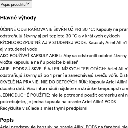
Popis produktu
Hlavné výhody
ÚČINNÉ ODSTRAŇOVANIE ŠKVŔN UŽ PRI 30 °C: Kapsuly na pranie
odstraňujú škvrny aj pri teplote 30 °C a v krátkych cykloch
RÝCHLOROZPUSTNÉ AJ V STUDENEJ VODE: Kapsuly Ariel Allin1 
aj v studenej vode
AKO POUŽÍVAŤ KAPSULY ARIEL: Aby sa odstránili odolné škvrny 
vložte kapsulu a na ňu položte bielizeň
ARIEL PODS SÚ SKVELÉ AJ PRI NÍZKYCH TEPLOTÁCH: Ariel Allin
odstraňujú škvrny už po 1 praní a zanechávajú sviežu vôňu čist
SKVELÉ NA PRANIE, NIE DO DETSKÝCH RÚK: Kapsuly Ariel Allin
dosahu detí. Viac informácií nájdete na stránke keepcapsfrom
JEDNODUCHÉ POUŽITIE: nie je potrebné použiť odmerku ani nal
potrebujete, je jedna kapsula na pranie Ariel Allin1 PODS
Recyklujte v súlade s miestnymi predpismi
Popis
Ariel predstavuje kapsuly na pranie Allin1 PODS na farebnú bie