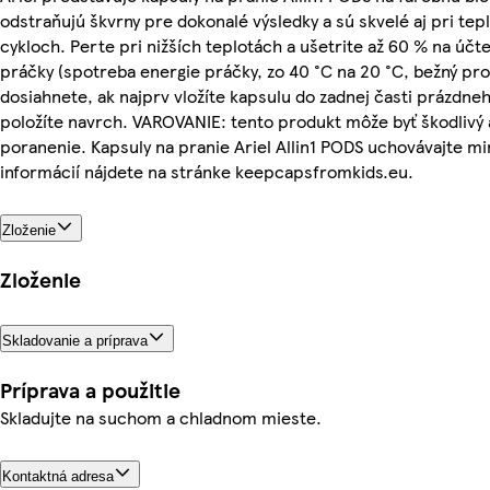
odstraňujú škvrny pre dokonalé výsledky a sú skvelé aj pri tep
cykloch. Perte pri nižších teplotách a ušetrite až 60 % na účt
práčky (spotreba energie práčky, zo 40 °C na 20 °C, bežný pro
dosiahnete, ak najprv vložíte kapsulu do zadnej časti prázdne
položíte navrch. VAROVANIE: tento produkt môže byť škodlivý 
poranenie. Kapsuly na pranie Ariel Allin1 PODS uchovávajte m
informácií nájdete na stránke keepcapsfromkids.eu.
Zloženie
Zloženie
Skladovanie a príprava
Príprava a použitie
Skladujte na suchom a chladnom mieste.
Kontaktná adresa