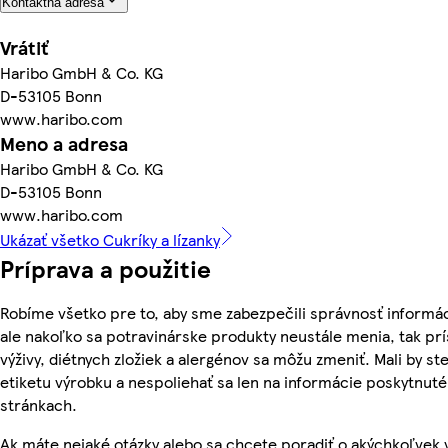
Kontaktná adresa
Vrátiť
Haribo GmbH & Co. KG
D-53105 Bonn
www.haribo.com
Meno a adresa
Haribo GmbH & Co. KG
D-53105 Bonn
www.haribo.com
Ukázať všetko Cukríky a lízanky
Príprava a použitie
Robíme všetko pre to, aby sme zabezpečili správnosť informác
ale nakoľko sa potravinárske produkty neustále menia, tak pr
výživy, diétnych zložiek a alergénov sa môžu zmeniť. Mali by ste
etiketu výrobku a nespoliehať sa len na informácie poskytnut
stránkach.
Ak máte nejaké otázky alebo sa chcete poradiť o akýchkoľvek