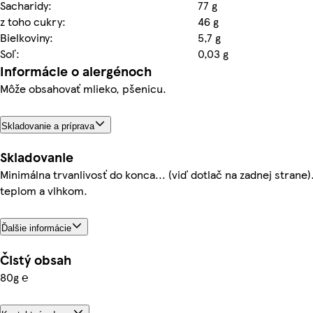
Sacharidy:
77 g
z toho cukry:
46 g
Bielkoviny:
5,7 g
Soľ:
0,03 g
Informácie o alergénoch
Môže obsahovať mlieko, pšenicu.
Skladovanie a príprava
Skladovanie
Minimálna trvanlivosť do konca... (viď dotlač na zadnej strane
teplom a vlhkom.
Ďalšie informácie
Čistý obsah
80g ℮