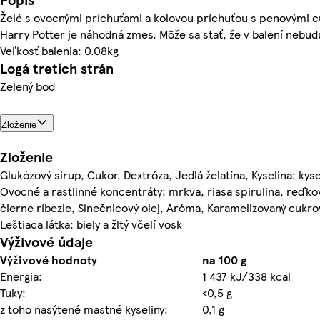
Želé s ovocnými príchuťami a kolovou príchuťou s penovými c
Harry Potter je náhodná zmes. Môže sa stať, že v balení nebudú
Veľkosť balenia: 0.08kg
Logá tretích strán
Zelený bod
Zloženie
Zloženie
Glukózový sirup, Cukor, Dextróza, Jedlá želatína, Kyselina: kyse
Ovocné a rastlinné koncentráty: mrkva, riasa spirulina, reďkov
čierne ríbezle, Slnečnicový olej, Aróma, Karamelizovaný cukro
Leštiaca látka: biely a žltý včelí vosk
Výživové údaje
Výživové hodnoty
na 100 g
Energia:
1 437 kJ/338 kcal
Tuky:
<0,5 g
z toho nasýtené mastné kyseliny:
0,1 g