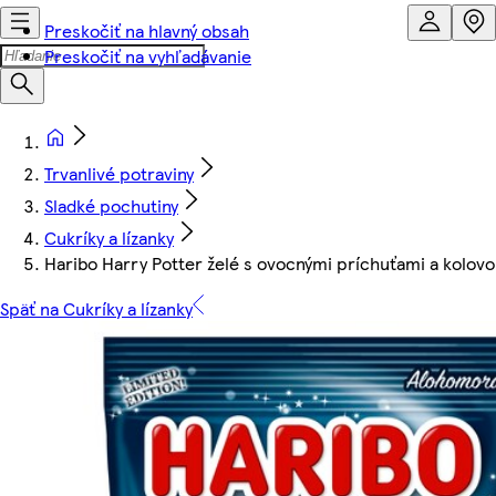
Preskočiť na hlavný obsah
Preskočiť na vyhľadávanie
Trvanlivé potraviny
Sladké pochutiny
Cukríky a lízanky
Haribo Harry Potter želé s ovocnými príchuťami a kolov
Späť na Cukríky a lízanky