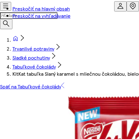
Preskočiť na hlavný obsah
Preskočiť na vyhľadávanie
Trvanlivé potraviny
Sladké pochutiny
Tabuľkové čokolády
KitKat tabuľka Slaný karamel s mliečnou čokoládou, biel
Späť na Tabuľkové čokolády