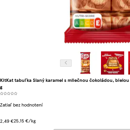
KitKat tabuľka Slaný karamel s mliečnou čokoládou, bielo
g
Zatiaľ bez hodnotení
25,15 €/kg
2,49 €