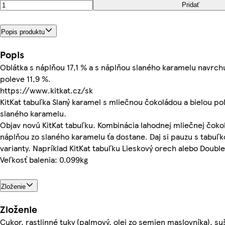
Pridať
Popis produktu
Popis
Oblátka s náplňou 17,1 % a s náplňou slaného karamelu navrchu
poleve 11,9 %.
https://www.kitkat.cz/sk
KitKat tabuľka Slaný karamel s mliečnou čokoládou a bielou p
slaného karamelu.
Objav novú KitKat tabuľku. Kombinácia lahodnej mliečnej čokol
náplňou zo slaného karamelu ťa dostane. Daj si pauzu s tabuľ
varianty. Napríklad KitKat tabuľku Lieskový orech alebo Doubl
Veľkosť balenia: 0.099kg
Zloženie
Zloženie
Cukor, rastlinné tuky (palmový, olej zo semien maslovníka), 