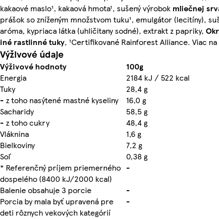
kakaové maslo¹, kakaová hmota¹, sušený výrobok
mliečnej srv
prášok so zníženým množstvom tuku¹, emulgátor (lecitíny), s
aróma, kypriaca látka (uhličitany sodné), extrakt z papriky,
Okr
iné rastlinné tuky
, ¹Certifikované Rainforest Alliance. Viac n
Výživové údaje
Výživové hodnoty
100g
Energia
2184 kJ / 522 kcal
Tuky
28,4 g
- z toho nasýtené mastné kyseliny
16,0 g
Sacharidy
58,5 g
- z toho cukry
48,4 g
Vláknina
1,6 g
Bielkoviny
7,2 g
Soľ
0,38 g
* Referenčný príjem priemerného
-
dospelého (8400 kJ/2000 kcal)
Balenie obsahuje 3 porcie
-
Porcia by mala byť upravená pre
-
deti rôznych vekových kategórií