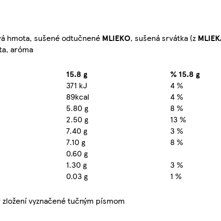
ová hmota, sušené odtučnené
MLIEKO
, sušená srvátka (z
MLIEK
ta, aróma
15.8 g
% 15.8 g
371 kJ
4 %
89kcal
4 %
5.80 g
8 %
2.50 g
13 %
7.40 g
3 %
7.10 g
8 %
0.60 g
1.30 g
3 %
0.03 g
1 %
 zložení vyznačené tučným písmom