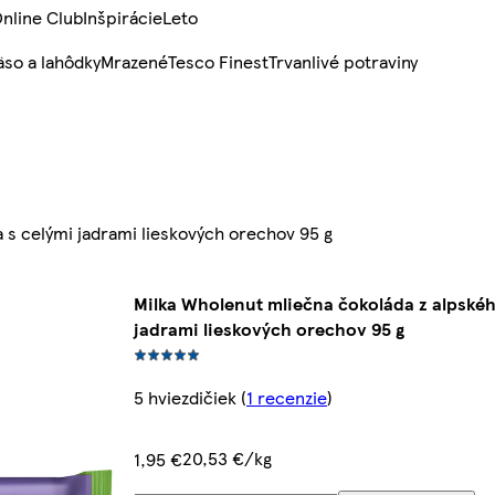
nline Club
Inšpirácie
Leto
so a lahôdky
Mrazené
Tesco Finest
Trvanlivé potraviny
 s celými jadrami lieskových orechov 95 g
Milka Wholenut mliečna čokoláda z alpskéh
jadrami lieskových orechov 95 g
5 hviezdičiek
(
1 recenzie
)
20,53 €/kg
1,95 €