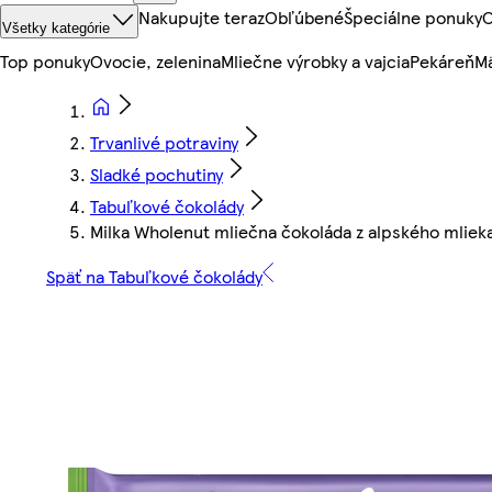
Nakupujte teraz
Obľúbené
Špeciálne ponuky
O
Všetky kategórie
Top ponuky
Ovocie, zelenina
Mliečne výrobky a vajcia
Pekáreň
Mä
Trvanlivé potraviny
Sladké pochutiny
Tabuľkové čokolády
Milka Wholenut mliečna čokoláda z alpského mlieka
Späť na Tabuľkové čokolády