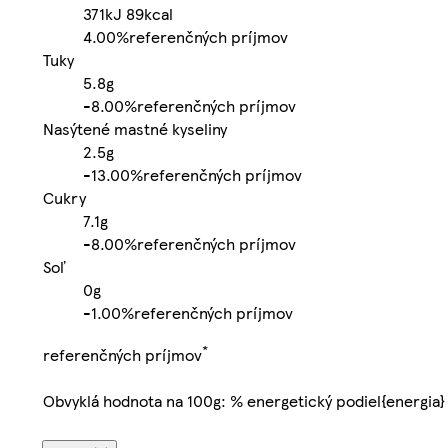
371kJ
89kcal
4.00%
referenčných príjmov
Tuky
5.8g
-
8.00%
referenčných príjmov
Nasýtené mastné kyseliny
2.5g
-
13.00%
referenčných príjmov
Cukry
7.1g
-
8.00%
referenčných príjmov
Soľ
0g
-
1.00%
referenčných príjmov
*
referenčných príjmov
Obvyklá hodnota na 100g: % energetický podiel{energia}