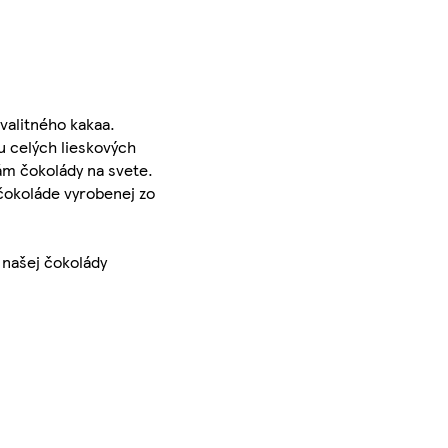
valitného kakaa.
u celých lieskových
ám čokolády na svete.
 čokoláde vyrobenej zo
 našej čokolády