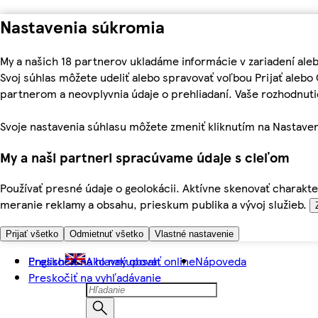
Nastavenia súkromia
My a našich 18 partnerov ukladáme informácie v zariadení ale
Svoj súhlas môžete udeliť alebo spravovať voľbou Prijať aleb
partnerom a neovplyvnia údaje o prehliadaní. Vaše rozhodnu
Svoje nastavenia súhlasu môžete zmeniť kliknutím na Nastaven
My a naši partneri spracúvame údaje s cieľom
Používať presné údaje o geolokácii. Aktívne skenovať charakter
meranie reklamy a obsahu, prieskum publika a vývoj služieb.
Prijať všetko
Odmietnuť všetko
Vlastné nastavenie
Preskočiť na hlavný obsah
English
Ako nakupovať online
Nápoveda
Preskočiť na vyhľadávanie