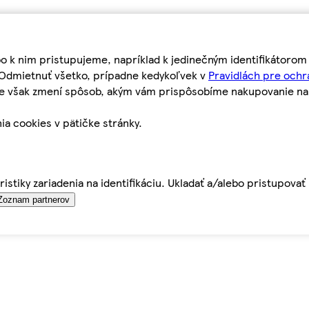
bo k nim pristupujeme, napríklad k jedinečným identifikátoro
o Odmietnuť všetko, prípadne kedykoľvek v
Pravidlách pre ochr
tie však zmení spôsob, akým vám prispôsobíme nakupovanie n
ia cookies v pätičke stránky.
istiky zariadenia na identifikáciu. Ukladať a/alebo pristupova
Zoznam partnerov