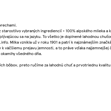
 orechami.
 starostlivo vybraných ingrediencií - 100% alpského mlieka a k
lývajúcou sa na jazyku. To všetko je doplnené lahodnou chuťo
fo. Milka vznikla už v roku 1901 a patrí k najznámejším značk
ov k väčšiemu prejavu jemnosti, a to práve vďaka najjemnejšej
é okamihy všedného dňa.
ých bôbov, preto ručíme za lahodnú chuť a prvotriednu kvalitu