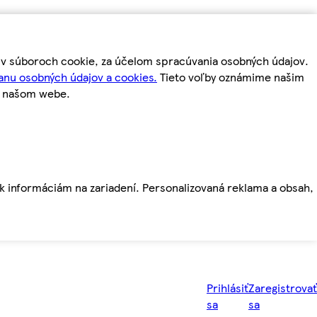
m v súboroch cookie, za účelom spracúvania osobných údajov.
anu osobných údajov a cookies.
Tieto voľby oznámime našim
a našom webe.
ť k informáciám na zariadení. Personalizovaná reklama a obsah,
Prihlásiť
Zaregistrovať
sa
sa