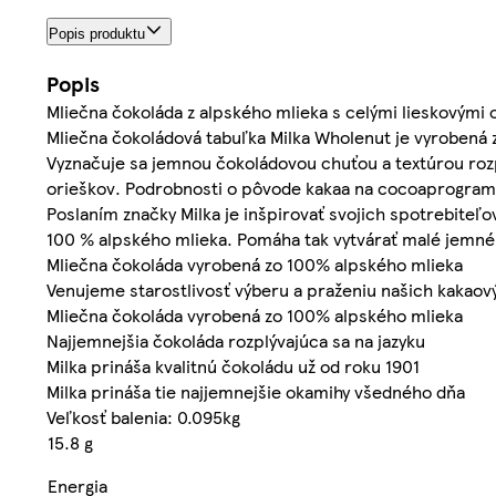
Popis produktu
Popis
Mliečna čokoláda z alpského mlieka s celými lieskovými
Mliečna čokoládová tabuľka Milka Wholenut je vyrobená z
Vyznačuje sa jemnou čokoládovou chuťou a textúrou rozp
orieškov. Podrobnosti o pôvode kakaa na cocoaprogram.in
Poslaním značky Milka je inšpirovať svojich spotrebiteľ
100 % alpského mlieka. Pomáha tak vytvárať malé jemn
Mliečna čokoláda vyrobená zo 100% alpského mlieka
Venujeme starostlivosť výberu a praženiu našich kakaov
Mliečna čokoláda vyrobená zo 100% alpského mlieka
Najjemnejšia čokoláda rozplývajúca sa na jazyku
Milka prináša kvalitnú čokoládu už od roku 1901
Milka prináša tie najjemnejšie okamihy všedného dňa
Veľkosť balenia: 0.095kg
15.8 g
Energia