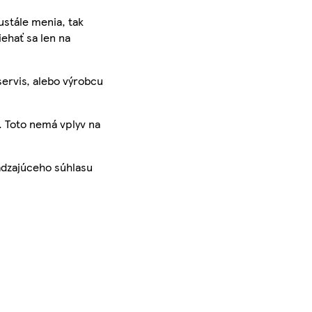
ustále menia, tak
iehať sa len na
servis, alebo výrobcu
. Toto nemá vplyv na
ádzajúceho súhlasu