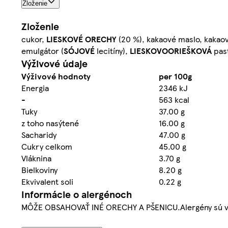
Zloženie
Zloženie
cukor,
LIESKOVÉ ORECHY
(20 %), kakaové maslo, kaka
emulgátor (
SÓJOVÉ
lecitíny),
LIESKOVOORIEŠKOVÁ
pas
Výživové údaje
Výživové hodnoty
per 100g
Energia
2346 kJ
-
563 kcal
Tuky
37.00 g
z toho nasýtené
16.00 g
Sacharidy
47.00 g
Cukry celkom
45.00 g
Vláknina
3.70 g
Bielkoviny
8.20 g
Ekvivalent soli
0.22 g
Informácie o alergénoch
MÔŽE OBSAHOVAŤ INÉ ORECHY A PŠENICU.Alergény sú v