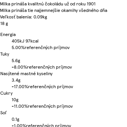
Milka prináša kvalitnú čokoládu už od roku 1901
Milka prináša tie najjemnejšie okamihy všedného dňa
Veľkosť balenia: 0.09kg
18 g
Energia
405kJ
97kcal
5.00%
referenčných príjmov
Tuky
5.6g
-
8.00%
referenčných príjmov
Nasýtené mastné kyseliny
3.4g
-
17.00%
referenčných príjmov
Cukry
10g
-
11.00%
referenčných príjmov
Soľ
0.1g
-
1.00%
referenčných príjmov