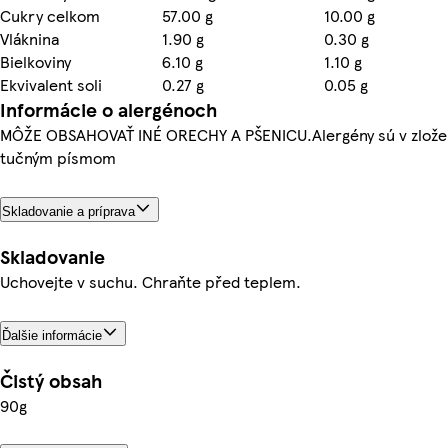
Cukry celkom
57.00 g
10.00 g
Vláknina
1.90 g
0.30 g
Bielkoviny
6.10 g
1.10 g
Ekvivalent soli
0.27 g
0.05 g
Informácie o alergénoch
MÔŽE OBSAHOVAŤ INÉ ORECHY A PŠENICU.Alergény sú v zlože
tučným písmom
Skladovanie a príprava
Skladovanie
Uchovejte v suchu. Chraňte před teplem.
Ďalšie informácie
Čistý obsah
90g