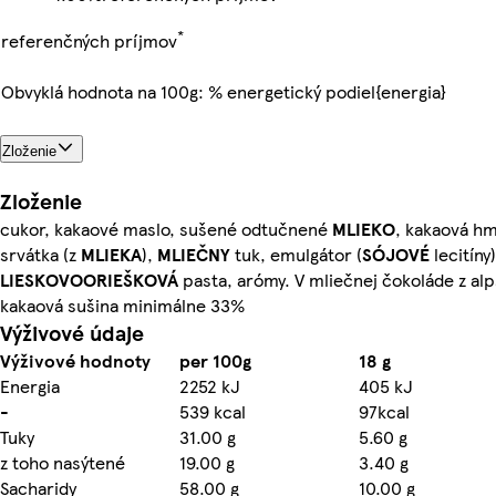
*
referenčných príjmov
Obvyklá hodnota na 100g: % energetický podiel{energia}
Zloženie
Zloženie
cukor, kakaové maslo, sušené odtučnené
MLIEKO
, kakaová h
srvátka (z
MLIEKA
),
MLIEČNY
tuk, emulgátor (
SÓJOVÉ
lecitíny)
LIESKOVOORIEŠKOVÁ
pasta, arómy. V mliečnej čokoláde z al
kakaová sušina minimálne 33%
Výživové údaje
Výživové hodnoty
per 100g
18 g
Energia
2252 kJ
405 kJ
-
539 kcal
97kcal
Tuky
31.00 g
5.60 g
z toho nasýtené
19.00 g
3.40 g
Sacharidy
58.00 g
10.00 g