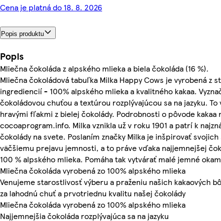
Cena je platná do 18. 8. 2026
Popis produktu
Popis
Mliečna čokoláda z alpského mlieka a biela čokoláda (16 %).
Mliečna čokoládová tabuľka Milka Happy Cows je vyrobená z st
ingrediencií - 100% alpského mlieka a kvalitného kakaa. Vyzn
čokoládovou chuťou a textúrou rozplývajúcou sa na jazyku. To
hravými fľakmi z bielej čokolády. Podrobnosti o pôvode kakaa 
cocoaprogram.info. Milka vznikla už v roku 1901 a patrí k naj
čokolády na svete. Poslaním značky Milka je inšpirovať svojich
väčšiemu prejavu jemnosti, a to práve vďaka najjemnejšej čo
100 % alpského mlieka. Pomáha tak vytvárať malé jemné okam
Mliečna čokoláda vyrobená zo 100% alpského mlieka
Venujeme starostlivosť výberu a praženiu našich kakaových b
za lahodnú chuť a prvotriednu kvalitu našej čokolády
Mliečna čokoláda vyrobená zo 100% alpského mlieka
Najjemnejšia čokoláda rozplývajúca sa na jazyku