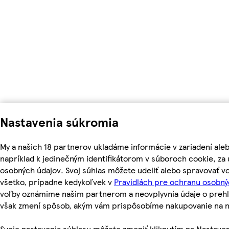
Nastavenia súkromia
My a našich 18 partnerov ukladáme informácie v zariadení ale
napríklad k jedinečným identifikátorom v súboroch cookie, z
osobných údajov. Svoj súhlas môžete udeliť alebo spravovať v
všetko, prípadne kedykoľvek v
Pravidlách pre ochranu osobný
voľby oznámime našim partnerom a neovplyvnia údaje o prehl
však zmení spôsob, akým vám prispôsobíme nakupovanie na 
Svoje nastavenia súhlasu môžete zmeniť kliknutím na Nastaven