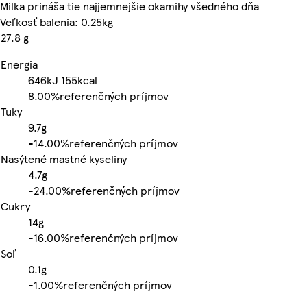
Milka prináša tie najjemnejšie okamihy všedného dňa
Veľkosť balenia: 0.25kg
27.8 g
Energia
646kJ
155kcal
8.00%
referenčných príjmov
Tuky
9.7g
-
14.00%
referenčných príjmov
Nasýtené mastné kyseliny
4.7g
-
24.00%
referenčných príjmov
Cukry
14g
-
16.00%
referenčných príjmov
Soľ
0.1g
-
1.00%
referenčných príjmov