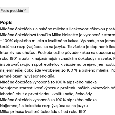
Popis produktu
Popis
Mliečna čokoláda z alpského mlieka s lieskovoorieškovou past
Mliečna čokoládová tabuľka Milka Noisette je vyrobená z staros
- 100% alpského mlieka a kvalitného kakaa. Vyznačuje sa jem
textúrou rozplývajúcou sa na jazyku. To všetko je doplnené li
intenzívnou chuťou. Podrobnosti o pôvode kakaa na cocoaprogr
roku 1901 a patrí k najznámejším značkám čokolády na svete. P
inšpirovať svojich spotrebiteľov k väčšiemu prejavu jemnosti,
najjemnejšej čokoláde vyrobenej zo 100 % alpského mlieka. P
jemné okamihy všedného dňa.
Mliečna čokoláda vyrobená zo 100% alpského mlieka
Venujeme starostlivosť výberu a praženiu našich kakaových b
lahodnú chuť a prvotriednu kvalitu našej čokolády
Mliečna čokoláda vyrobená zo 100% alpského mlieka
Najjemnejšia čokoláda rozplývajúca sa na jazyku
Milka prináša kvalitnú čokoládu už od roku 1901