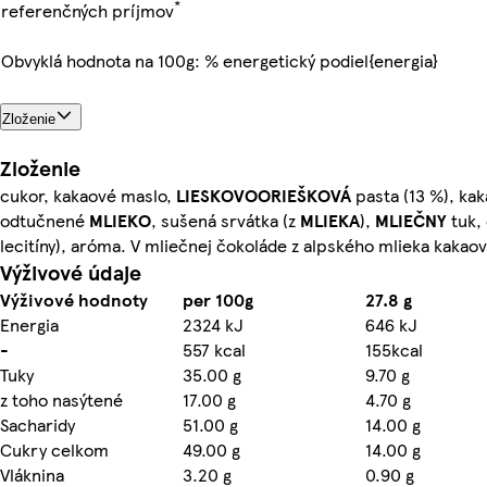
*
referenčných príjmov
Obvyklá hodnota na 100g: % energetický podiel{energia}
Zloženie
Zloženie
cukor, kakaové maslo,
LIESKOVOORIEŠKOVÁ
pasta (13 %), ka
odtučnené
MLIEKO
, sušená srvátka (z
MLIEKA
),
MLIEČNY
tuk,
lecitíny), aróma. V mliečnej čokoláde z alpského mlieka kakao
Výživové údaje
Výživové hodnoty
per 100g
27.8 g
Energia
2324 kJ
646 kJ
-
557 kcal
155kcal
Tuky
35.00 g
9.70 g
z toho nasýtené
17.00 g
4.70 g
Sacharidy
51.00 g
14.00 g
Cukry celkom
49.00 g
14.00 g
Vláknina
3.20 g
0.90 g