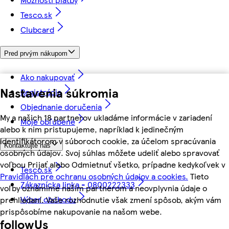
Tesco.sk
Clubcard
Pred prvým nákupom
Ako nakupovať
Nastavenia súkromia
Registrácia
Objednanie doručenia
My a našich 18 partnerov ukladáme informácie v zariadení
Moje obľúbené
alebo k nim pristupujeme, napríklad k jedinečným
identifikátorom v súboroch cookie, za účelom spracúvania
Kontaktujte nás
osobných údajov. Svoj súhlas môžete udeliť alebo spravovať
voľbou Prijať alebo Odmietnuť všetko, prípadne kedykoľvek v
Tesco.sk
Pravidlách pre ochranu osobných údajov a cookies.
Tieto
Zákaznícka linka - 0800222333
voľby oznámime našim partnerom a neovplyvnia údaje o
Výber obchodu
prehliadaní. Vaše rozhodnutie však zmení spôsob, akým vám
prispôsobíme nakupovanie na našom webe.
followUs