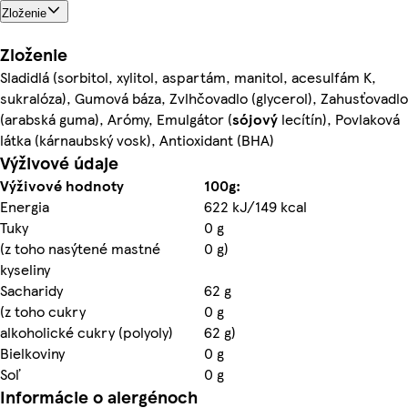
Zloženie
Zloženie
Sladidlá (sorbitol, xylitol, aspartám, manitol, acesulfám K,
sukralóza), Gumová báza, Zvlhčovadlo (glycerol), Zahusťovadlo
(arabská guma), Arómy, Emulgátor (
sójový
lecítín), Povlaková
látka (kárnaubský vosk), Antioxidant (BHA)
Výživové údaje
Výživové hodnoty
100g:
Energia
622 kJ/149 kcal
Tuky
0 g
(z toho nasýtené mastné
0 g)
kyseliny
Sacharidy
62 g
(z toho cukry
0 g
alkoholické cukry (polyoly)
62 g)
Bielkoviny
0 g
Soľ
0 g
Informácie o alergénoch