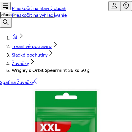
Preskočiť na hlavný obsah
Preskočiť na vyhľadávanie
Trvanlivé potraviny
Sladké pochutiny
Žuvačky
Wrigley's Orbit Spearmint 36 ks 50 g
Späť na Žuvačky