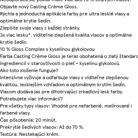
Objavte nový Casting Crème Gloss.
Rýchla a jednoduchá aplikácia farby pre ultra lesklé vlasy a
optimálne krytie šedín.
Zlepšite svoje vlasy z každej stránky.
3x viac lesku*, viditeľne zlepšená kvalita vlasov a optimálne
krytie šedín.
10 % Gloss Complex s kyselinou glykolovou
Farba Casting Crème Gloss je teraz obohatená o zlatý štandar
ingrediencií v starostlivosti o pleť - kyselinu glykolovú.
Ako toto zloženie funguje?
Intenzívne vyživuje a odfarbuje vlasy s viditeľne zlepšenou
kvalitou, lesklejším vzhľadom a optimálnym krytím šedín.
Vlasom dodáva jas pre dlhotrvajúci zrkadlový lesk farby.
Potrebujete viac informácií?
Pre všetky typy vlasov: Vhodné pre nefarbené, melírované i
farbené vlasy.
Čas pôsobenia: 20 minút.
Prekrytie šedivých vlasov: Až do 70 %.
Textúra: Nestekajúci krém.