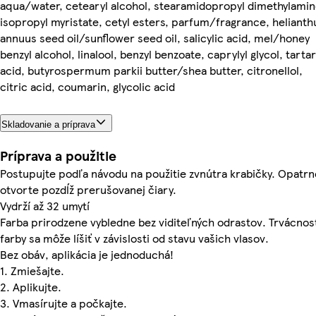
aqua/water, cetearyl alcohol, stearamidopropyl dimethylamin
isopropyl myristate, cetyl esters, parfum/fragrance, helianth
annuus seed oil/sunflower seed oil, salicylic acid, mel/honey
benzyl alcohol, linalool, benzyl benzoate, caprylyl glycol, tartar
acid, butyrospermum parkii butter/shea butter, citronellol,
citric acid, coumarin, glycolic acid
Skladovanie a príprava
Príprava a použitie
Postupujte podľa návodu na použitie zvnútra krabičky. Opatrn
otvorte pozdĺž prerušovanej čiary.
Vydrží až 32 umytí
Farba prirodzene vybledne bez viditeľných odrastov. Trvácnos
farby sa môže líšiť v závislosti od stavu vašich vlasov.
Bez obáv, aplikácia je jednoduchá!
1. Zmiešajte.
2. Aplikujte.
3. Vmasírujte a počkajte.