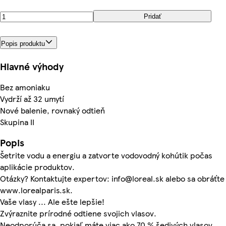
Pridať
Popis produktu
Hlavné výhody
Bez amoniaku
Vydrží až 32 umytí
Nové balenie, rovnaký odtieň
Skupina II
Popis
Šetrite vodu a energiu a zatvorte vodovodný kohútik počas
aplikácie produktov.
Otázky? Kontaktujte expertov: info@loreal.sk alebo sa obráťte
www.lorealparis.sk.
Vaše vlasy ... Ale ešte lepšie!
Zvýraznite prírodné odtiene svojich vlasov.
Neodporúča sa, pokiaľ máte viac ako 70 % šedivých vlasov.