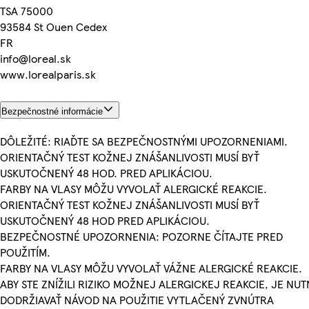
TSA 75000
93584 St Ouen Cedex
FR
info@loreal.sk
www.lorealparis.sk
Bezpečnostné informácie
DÔLEŽITÉ: RIAĎTE SA BEZPEČNOSTNÝMI UPOZORNENIAMI.
ORIENTAČNÝ TEST KOŽNEJ ZNÁŠANLIVOSTI MUSÍ BYŤ
USKUTOČNENÝ 48 HOD. PRED APLIKÁCIOU.
FARBY NA VLASY MÔŽU VYVOLAŤ ALERGICKÉ REAKCIE.
ORIENTAČNÝ TEST KOŽNEJ ZNÁŠANLIVOSTI MUSÍ BYŤ
USKUTOČNENÝ 48 HOD PRED APLIKÁCIOU.
BEZPEČNOSTNÉ UPOZORNENIA: POZORNE ČÍTAJTE PRED
POUŽITÍM.
FARBY NA VLASY MÔŽU VYVOLAŤ VÁŽNE ALERGICKÉ REAKCIE.
ABY STE ZNÍŽILI RIZIKO MOŽNEJ ALERGICKEJ REAKCIE, JE NUT
DODRŽIAVAŤ NÁVOD NA POUŽITIE VYTLAČENÝ ZVNÚTRA