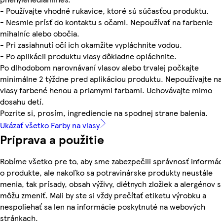
- Používajte vhodné rukavice, ktoré sú súčasťou produktu.
- Nesmie prísť do kontaktu s očami. Nepoužívať na farbenie
mihalníc alebo obočia.
- Pri zasiahnutí očí ich okamžite vypláchnite vodou.
- Po aplikácii produktu vlasy dôkladne opláchnite.
Po dlhodobom narovnávaní vlasov alebo trvalej počkajte
minimálne 2 týždne pred aplikáciou produktu. Nepoužívajte n
vlasy farbené henou a priamymi farbami. Uchovávajte mimo
dosahu detí.
Pozrite si, prosím, ingrediencie na spodnej strane balenia.
Ukázať všetko Farby na vlasy
Príprava a použitie
Robíme všetko pre to, aby sme zabezpečili správnosť informác
o produkte, ale nakoľko sa potravinárske produkty neustále
menia, tak prísady, obsah výživy, diétnych zložiek a alergénov 
môžu zmeniť. Mali by ste si vždy prečítať etiketu výrobku a
nespoliehať sa len na informácie poskytnuté na webových
stránkach.