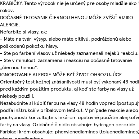
KRABIČKY. Tento výrobok nie je určený pre osoby mladšie ako 
rokov.
DOČASNÉ TETOVANIE ČIERNOU HENOU MÔŽE ZVÝŠIŤ RIZIKO
ALERGIE.
Nefarbite si vlasy, ak:
- Máte na tvári výsyp, alebo máte citlivú, podráždenú alebo
poškodenú pokožku hlavy.
- Ste po farbení vlasov už niekedy zaznamenali nejakú reakciu.
- Ste v minulosti zaznamenali reakciu na dočasné tetovanie
„čiernou henou“.
IGNOROVANIE ALERGIE MÔŽE BYŤ ŽIVOT OHROZUJÚCE.
Orientačný test kožnej znášanlivosti musí byť vykonaný 48 hod
pred každým použitím produktu, aj keď ste farby na vlasy už
niekedy použili.
Nezabudnite si kúpiť farbu na vlasy 48 hodín vopred (postupuj
podľa inštrukcií v príbalovom letáku). V prípade reakcie alebo
pochybností konzultujte s lekárom opätovné použitie akejkoľv
farby na vlasy. Oxidačné činidlo obsahuje: hydrogen peroxide.
Farbiaci krém obsahuje: phenylenediamines (toluenediamines)
phenylenediamines.