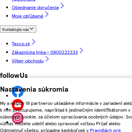
Objednanie doručenia
Moje obľúbené
Kontaktujte nás
Tesco.sk
Zákaznícka linka - 0800222333
Výber obchodu
followUs
Nastavenia súkromia
My a našich 18 partnerov ukladáme informácie v zariadení ale
k nim pristupujeme, napríklad k jedinečným identifikátorom v
súboroch cookie, za účelom spracúvania osobných údajov. Sv
súhlas môžete udeliť alebo spravovať voľbou Prijať alebo
Odmietnuť všetko, prípadne kedykoľvek v
Pravidlách pre