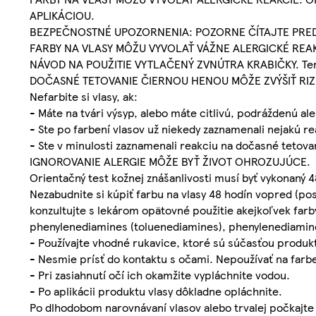
APLIKÁCIOU.
BEZPEČNOSTNÉ UPOZORNENIA: POZORNE ČÍTAJTE PRED
FARBY NA VLASY MÔŽU VYVOLAŤ VÁŽNE ALERGICKÉ REAKC
NÁVOD NA POUŽITIE VYTLAČENÝ ZVNÚTRA KRABIČKY. Tento 
DOČASNÉ TETOVANIE ČIERNOU HENOU MÔŽE ZVÝŠIŤ RIZI
Nefarbite si vlasy, ak:
- Máte na tvári výsyp, alebo máte citlivú, podráždenú a
- Ste po farbení vlasov už niekedy zaznamenali nejakú re
- Ste v minulosti zaznamenali reakciu na dočasné tetova
IGNOROVANIE ALERGIE MÔŽE BYŤ ŽIVOT OHROZUJÚCE.
Orientačný test kožnej znášanlivosti musí byť vykonaný 4
Nezabudnite si kúpiť farbu na vlasy 48 hodín vopred (po
konzultujte s lekárom opätovné použitie akejkoľvek farb
phenylenediamines (toluenediamines), phenylenediamin
- Používajte vhodné rukavice, ktoré sú súčasťou produk
- Nesmie prísť do kontaktu s očami. Nepoužívať na farbe
- Pri zasiahnutí očí ich okamžite vypláchnite vodou.
- Po aplikácii produktu vlasy dôkladne opláchnite.
Po dlhodobom narovnávaní vlasov alebo trvalej počkajte