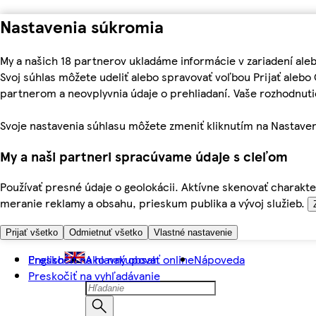
Nastavenia súkromia
My a našich 18 partnerov ukladáme informácie v zariadení ale
Svoj súhlas môžete udeliť alebo spravovať voľbou Prijať aleb
partnerom a neovplyvnia údaje o prehliadaní. Vaše rozhodnu
Svoje nastavenia súhlasu môžete zmeniť kliknutím na Nastaven
My a naši partneri spracúvame údaje s cieľom
Používať presné údaje o geolokácii. Aktívne skenovať charakter
meranie reklamy a obsahu, prieskum publika a vývoj služieb.
Prijať všetko
Odmietnuť všetko
Vlastné nastavenie
Preskočiť na hlavný obsah
English
Ako nakupovať online
Nápoveda
Preskočiť na vyhľadávanie