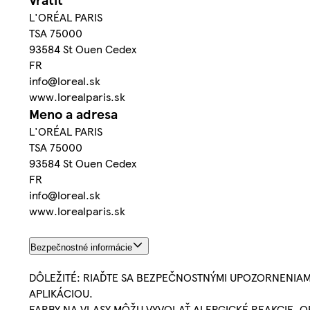
L'ORÉAL PARIS
TSA 75000
93584 St Ouen Cedex
FR
info@loreal.sk
www.lorealparis.sk
Meno a adresa
L'ORÉAL PARIS
TSA 75000
93584 St Ouen Cedex
FR
info@loreal.sk
www.lorealparis.sk
Bezpečnostné informácie
DÔLEŽITÉ: RIAĎTE SA BEZPEČNOSTNÝMI UPOZORNENIAMI
APLIKÁCIOU.
FARBY NA VLASY MÔŽU VYVOLAŤ ALERGICKÉ REAKCIE. O