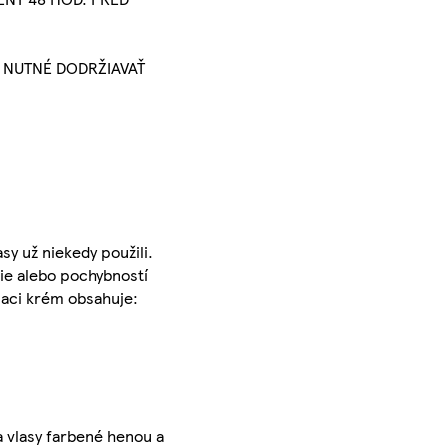
E NUTNÉ DODRŽIAVAŤ
sy už niekedy použili.
cie alebo pochybností
iaci krém obsahuje:
a vlasy farbené henou a