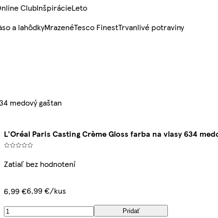
nline Club
Inšpirácie
Leto
so a lahôdky
Mrazené
Tesco Finest
Trvanlivé potraviny
 634 medový gaštan
L'Oréal Paris Casting Crème Gloss farba na vlasy 634 med
Zatiaľ bez hodnotení
6,99 €/kus
6,99 €
Pridať