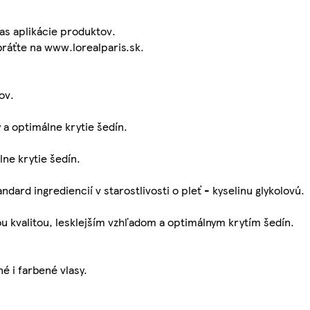
as aplikácie produktov.
bráťte na www.lorealparis.sk.
ov.
y a optimálne krytie šedín.
lne krytie šedín.
dard ingrediencií v starostlivosti o pleť - kyselinu glykolovú.
nou kvalitou, lesklejším vzhľadom a optimálnym krytím šedín.
é i farbené vlasy.