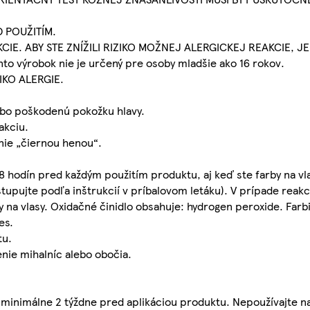
 POUŽITÍM.
IE. ABY STE ZNÍŽILI RIZIKO MOŽNEJ ALERGICKEJ REAKCIE, J
výrobok nie je určený pre osoby mladšie ako 16 rokov.
KO ALERGIE.
lebo poškodenú pokožku hlavy.
akciu.
nie „čiernou henou“.
8 hodín pred každým použitím produktu, aj keď ste farby na vla
stupujte podľa inštrukcií v príbalovom letáku). V prípade reak
y na vlasy. Oxidačné činidlo obsahuje: hydrogen peroxide. Farb
es.
tu.
nie mihalníc alebo obočia.
 minimálne 2 týždne pred aplikáciou produktu. Nepoužívajte n