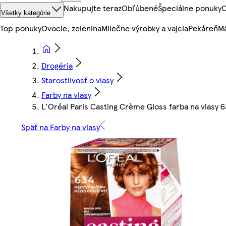
Nakupujte teraz
Obľúbené
Špeciálne ponuky
O
Všetky kategórie
Top ponuky
Ovocie, zelenina
Mliečne výrobky a vajcia
Pekáreň
Mä
Drogéria
Starostlivosť o vlasy
Farby na vlasy
L'Oréal Paris Casting Crème Gloss farba na vlasy
Späť na Farby na vlasy