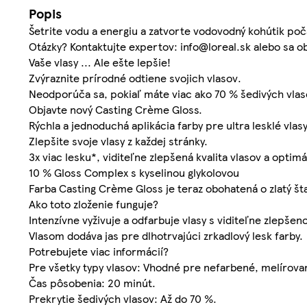
Popis
Šetrite vodu a energiu a zatvorte vodovodný kohútik poč
Otázky? Kontaktujte expertov: info@loreal.sk alebo sa o
Vaše vlasy ... Ale ešte lepšie!
Zvýraznite prírodné odtiene svojich vlasov.
Neodporúča sa, pokiaľ máte viac ako 70 % šedivých vlas
Objavte nový Casting Crème Gloss.
Rýchla a jednoduchá aplikácia farby pre ultra lesklé vlas
Zlepšite svoje vlasy z každej stránky.
3x viac lesku*, viditeľne zlepšená kvalita vlasov a optimá
10 % Gloss Complex s kyselinou glykolovou
Farba Casting Crème Gloss je teraz obohatená o zlatý štan
Ako toto zloženie funguje?
Intenzívne vyživuje a odfarbuje vlasy s viditeľne zlepše
Vlasom dodáva jas pre dlhotrvajúci zrkadlový lesk farby.
Potrebujete viac informácií?
Pre všetky typy vlasov: Vhodné pre nefarbené, melírovan
Čas pôsobenia: 20 minút.
Prekrytie šedivých vlasov: Až do 70 %.