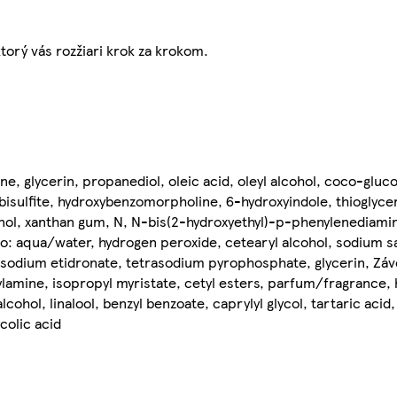
torý vás rozžiari krok za krokom.
ne, glycerin, propanediol, oleic acid, oleyl alcohol, coco-glu
sulfite, hydroxybenzomorpholine, 6-hydroxyindole, thioglycer
l, xanthan gum, N, N-bis(2-hydroxyethyl)-p-phenylenediamin
: aqua/water, hydrogen peroxide, cetearyl alcohol, sodium sa
sodium etidronate, tetrasodium pyrophosphate, glycerin, Záve
lamine, isopropyl myristate, cetyl esters, parfum/fragrance,
alcohol, linalool, benzyl benzoate, caprylyl glycol, tartaric ac
ycolic acid