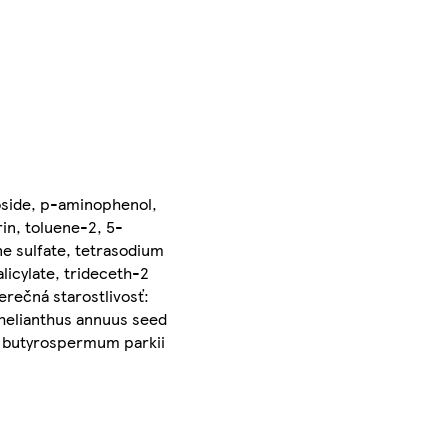
coside, p-aminophenol,
in, toluene-2, 5-
e sulfate, tetrasodium
licylate, trideceth-2
rečná starostlivosť:
 helianthus annuus seed
id, butyrospermum parkii