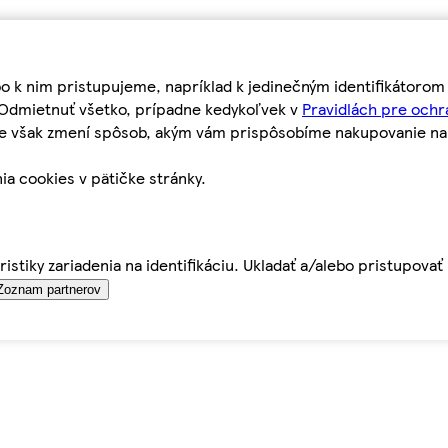
bo k nim pristupujeme, napríklad k jedinečným identifikátoro
o Odmietnuť všetko, prípadne kedykoľvek v
Pravidlách pre ochr
tie však zmení spôsob, akým vám prispôsobíme nakupovanie n
ia cookies v pätičke stránky.
istiky zariadenia na identifikáciu. Ukladať a/alebo pristupova
Zoznam partnerov