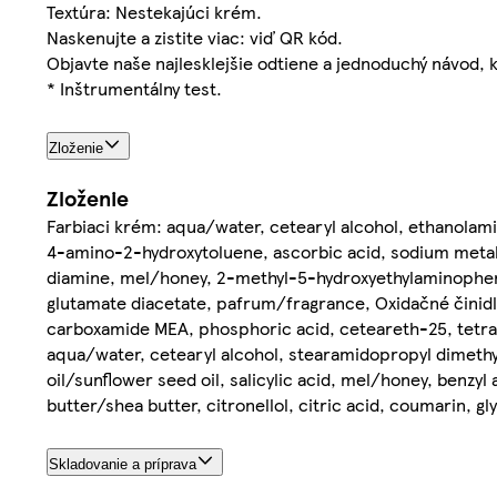
Textúra: Nestekajúci krém.
Naskenujte a zistite viac: viď QR kód.
Objavte naše najlesklejšie odtiene a jednoduchý návod, k
* Inštrumentálny test.
Zloženie
Zloženie
Farbiaci krém: aqua/water, cetearyl alcohol, ethanolami
4-amino-2-hydroxytoluene, ascorbic acid, sodium metabi
diamine, mel/honey, 2-methyl-5-hydroxyethylaminopheno
glutamate diacetate, pafrum/fragrance, Oxidačné činidlo
carboxamide MEA, phosphoric acid, ceteareth-25, tetra
aqua/water, cetearyl alcohol, stearamidopropyl dimethy
oil/sunflower seed oil, salicylic acid, mel/honey, benzyl 
butter/shea butter, citronellol, citric acid, coumarin, gl
Skladovanie a príprava