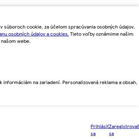
m v súboroch cookie, za účelom spracúvania osobných údajov.
anu osobných údajov a cookies.
Tieto voľby oznámime našim
a našom webe.
ť k informáciám na zariadení. Personalizovaná reklama a obsah,
Prihlásiť
Zaregistrovať
sa
sa