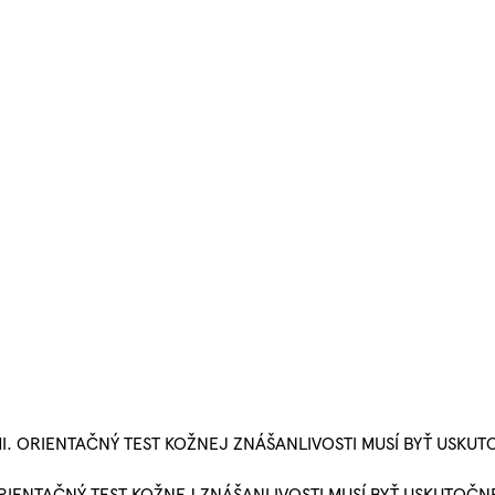
. ORIENTAČNÝ TEST KOŽNEJ ZNÁŠANLIVOSTI MUSÍ BYŤ USKUT
RIENTAČNÝ TEST KOŽNEJ ZNÁŠANLIVOSTI MUSÍ BYŤ USKUTOČN