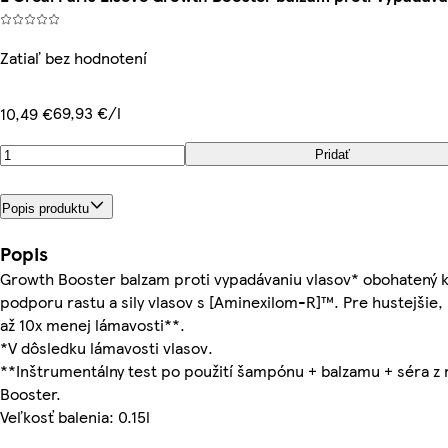
Zatiaľ bez hodnotení
69,93 €/l
10,49 €
Pridať
Popis produktu
Popis
Growth Booster balzam proti vypadávaniu vlasov* obohatený
podporu rastu a sily vlasov s [Aminexilom-R]™. Pre hustejšie, 
až 10x menej lámavosti**.
*V dôsledku lámavosti vlasov.
**Inštrumentálny test po použití šampónu + balzamu + séra z
Booster.
Veľkosť balenia: 0.15l