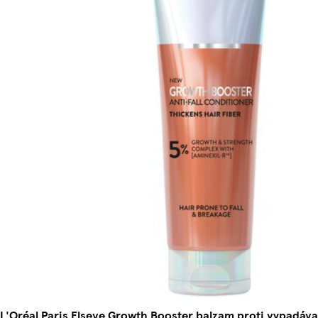
L'Oréal Paris Elseve Growth Booster balzam proti vypadáva