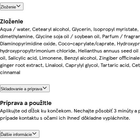
Zloženie
Zloženie
Aqua / water, Cetearyl alcohol, Glycerin, Isopropyl myristate
dimethylamine, Glycine soja oil / soybean oil, Parfum / fragr
Diaminopyrimidine oxide, Coco-caprylate/caprate, Hydroxypr
hydroxypropyltrimonium chloride, Helianthus annuus seed oil
oil, Salicylic acid, Limonene, Benzyl alcohol, Zingiber officinal
ginger root extract, Linalool, Caprylyl glycol, Tartaric acid, Cet
cinnamal
Skladovanie a príprava
Príprava a použitie
Aplikujte od dĺžok ku končekom. Nechajte pôsobiť 3 minúty a 
prípade kontaktu s očami ich ihneď dôkladne vypláchnite.
Ďalšie informácie