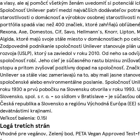
a vlasy, ale aj pomôcť všetkým ženám uvedomiť si potenciál ic
Spoločnosť Unilever patrí medzi najväčších dodávateľov potra
starostlivosti o domácnosť a výrobkov osobnej starostlivosti n
portfólia spadá viac než 400 značiek, ktoré zahŕňajú obľúben
Rexona, Axe, Domestos, Cif, Savo, Hellmann's, Knorr, Lipton,
Algida, ktoré majú svoje stále miesto v domácnostiach po cel
Zodpovedné podnikanie spoločnosti Unilever stanovuje plán 
rozvoja (USLP), ktorý sa zaviedol v roku 2010. Od neho sa odvíj
spoločnosť robí. Jeho cieľ je súčasného rastu biznisu znižov
stopu a pritom zvyšovať pozitívny dopad na spoločnosť. Značk
Unilever sa stále viac zameriavajú na to, aby mali jasne stanov
spoločenské alebo environmentálne poslanie. Spoločnosť Unile
roku 1930 a prvú pobočku na Slovensku otvorila v roku 1993. U
Slovensko, spol. s r. o. - so sídlom v Bratislave - je súčasťou
Česká republika a Slovensko a regiónu Východná Európa (EE) s
devätnástimi krajinami.
Veľkosť balenia: 0.15l
Logá tretích strán
Vhodné pre vegánov, Zelený bod, PETA Vegan Approved Test-f