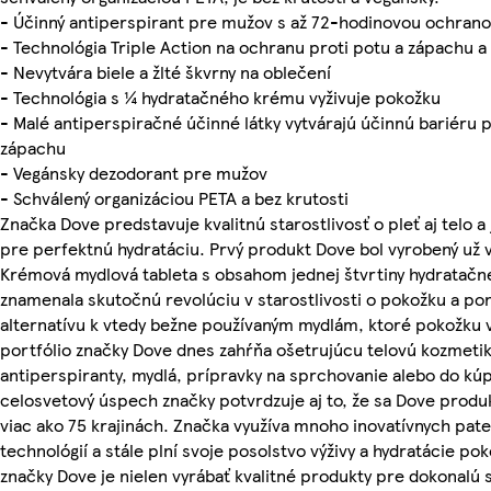
- Účinný antiperspirant pre mužov s až 72-hodinovou ochran
- Technológia Triple Action na ochranu proti potu a zápachu 
- Nevytvára biele a žlté škvrny na oblečení
- Technológia s ¼ hydratačného krému vyživuje pokožku
- Malé antiperspiračné účinné látky vytvárajú účinnú bariéru p
zápachu
- Vegánsky dezodorant pre mužov
- Schválený organizáciou PETA a bez krutosti
Značka Dove predstavuje kvalitnú starostlivosť o pleť aj telo 
pre perfektnú hydratáciu. Prvý produkt Dove bol vyrobený už v
Krémová mydlová tableta s obsahom jednej štvrtiny hydratač
znamenala skutočnú revolúciu v starostlivosti o pokožku a po
alternatívu k vtedy bežne používaným mydlám, ktoré pokožku v
portfólio značky Dove dnes zahŕňa ošetrujúcu telovú kozmetik
antiperspiranty, mydlá, prípravky na sprchovanie alebo do kú
celosvetový úspech značky potvrdzuje aj to, že sa Dove produ
viac ako 75 krajinách. Značka využíva mnoho inovatívnych pat
technológií a stále plní svoje posolstvo výživy a hydratácie po
značky Dove je nielen vyrábať kvalitné produkty pre dokonalú s