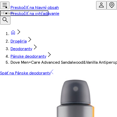
Preskočiť na hlavný obsah
Preskočiť na vyhľadávanie
Drogéria
Deodoranty
Pánske deodoranty
Dove Men+Care Advanced Sandalwood&Vanilla Antiperspi
Späť na Pánske deodoranty