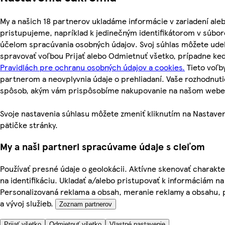
My a našich 18 partnerov ukladáme informácie v zariadení ale
pristupujeme, napríklad k jedinečným identifikátorom v súbor
účelom spracúvania osobných údajov. Svoj súhlas môžete udel
spravovať voľbou Prijať alebo Odmietnuť všetko, prípadne ke
Pravidlách pre ochranu osobných údajov a cookies.
Tieto voľb
partnerom a neovplyvnia údaje o prehliadaní. Vaše rozhodnut
spôsob, akým vám prispôsobíme nakupovanie na našom webe
Svoje nastavenia súhlasu môžete zmeniť kliknutím na Nastaven
pätičke stránky.
My a naši partneri spracúvame údaje s cieľom
Používať presné údaje o geolokácii. Aktívne skenovať charakter
na identifikáciu. Ukladať a/alebo pristupovať k informáciám na
Personalizovaná reklama a obsah, meranie reklamy a obsahu, 
a vývoj služieb.
Zoznam partnerov
Prijať všetko
Odmietnuť všetko
Vlastné nastavenie