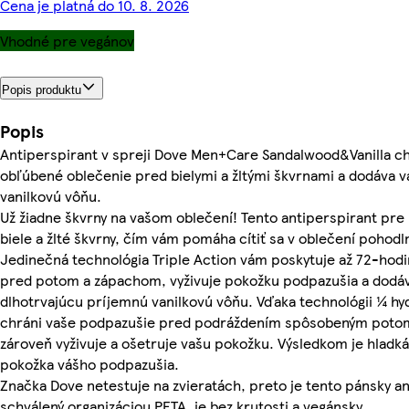
Cena je platná do 10. 8. 2026
Vhodné pre vegánov
Popis produktu
Popis
Antiperspirant v spreji Dove Men+Care Sandalwood&Vanilla ch
obľúbené oblečenie pred bielymi a žltými škvrnami a dodáva 
vanilkovú vôňu.
Už žiadne škvrny na vašom oblečení! Tento antiperspirant pr
biele a žlté škvrny, čím vám pomáha cítiť sa v oblečení pohodl
Jedinečná technológia Triple Action vám poskytuje až 72-hod
pred potom a zápachom, vyživuje pokožku podpazušia a dodá
dlhotrvajúcu príjemnú vanilkovú vôňu. Vďaka technológii ¼ h
chráni vaše podpazušie pred podráždením spôsobeným potom
zároveň vyživuje a ošetruje vašu pokožku. Výsledkom je hladká
pokožka vášho podpazušia.
Značka Dove netestuje na zvieratách, preto je tento pánsky a
schválený organizáciou PETA, je bez krutosti a vegánsky.