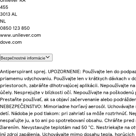
455
3013 AL
NL
0850 123 850
www.unilever.com
dove.com
Bezpečnostné informácie
Antiperspirant sprej. UPOZORNENIE: Používajte len do podpaz
priamemu vdychovaniu. Používajte len v krátkych dávkach v d
priestoroch, zabráňte dlhotrvajúcej aplikácii. Nepoužívajte na
účely. Nesprejujte v blízkosti očí. Nepoužívajte na poškodenú
Prestaňte používať, ak sa objaví začervenanie alebo podrážden
NEBEZPEČENSTVO: Mimoriadne horľavý aerosól. Uchovávajte
detí. Nádoba je pod tlakom: pri zahriatí sa môže roztrhnúť. N
nespaľujte ju, a to ani po spotrebovaní obsahu. Chráňte pred
žiarením. Nevystavujte teplotám nad 50 °C. Nestriekajte na o
iný zdroj zapálenia. Uchovávajte mimo dosahu tepla, horúcich 