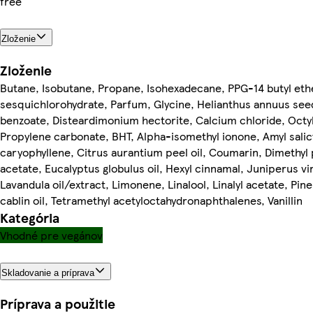
free
Zloženie
Zloženie
Butane, Isobutane, Propane, Isohexadecane, PPG-14 butyl et
sesquichlorohydrate, Parfum, Glycine, Helianthus annuus seed 
benzoate, Disteardimonium hectorite, Calcium chloride, Octy
Propylene carbonate, BHT, Alpha-isomethyl ionone, Amyl salic
caryophyllene, Citrus aurantium peel oil, Coumarin, Dimethyl
acetate, Eucalyptus globulus oil, Hexyl cinnamal, Juniperus vir
Lavandula oil/extract, Limonene, Linalool, Linalyl acetate, P
cablin oil, Tetramethyl acetyloctahydronaphthalenes, Vanillin
Kategória
Vhodné pre vegánov
Skladovanie a príprava
Príprava a použitie